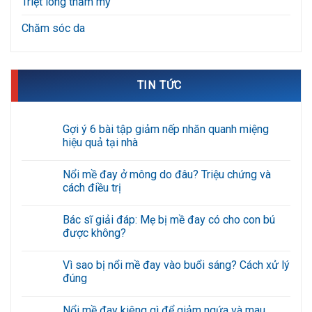
Triệt lông thẩm mỹ
Chăm sóc da
TIN TỨC
Gợi ý 6 bài tập giảm nếp nhăn quanh miệng
hiệu quả tại nhà
Không
có
Nổi mề đay ở mông do đâu? Triệu chứng và
bình
luận
cách điều trị
ở
Gợi
Không
ý
có
Bác sĩ giải đáp: Mẹ bị mề đay có cho con bú
6
bình
bài
luận
được không?
tập
ở
giảm
Nổi
Không
nếp
mề
có
Vì sao bị nổi mề đay vào buổi sáng? Cách xử lý
nhăn
đay
bình
quanh
ở
luận
đúng
miệng
mông
ở
hiệu
do
Bác
Không
quả
đâu?
sĩ
có
Nổi mề đay kiêng gì để giảm ngứa và mau
tại
Triệu
giải
bình