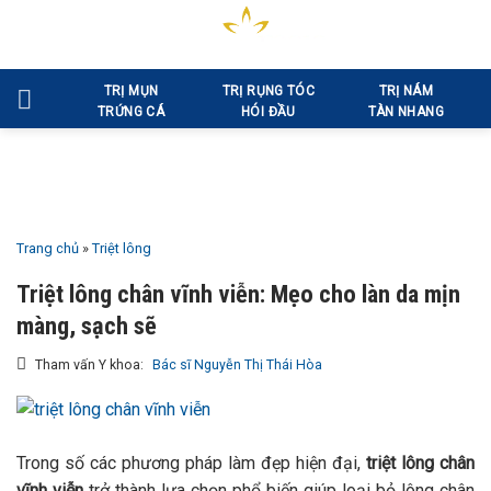
Bỏ
qua
nội
TRỊ MỤN
TRỊ RỤNG TÓC
TRỊ NÁM
dung
TRỨNG CÁ
HÓI ĐẦU
TÀN NHANG
Trang chủ
»
Triệt lông
Triệt lông chân vĩnh viễn: Mẹo cho làn da mịn
màng, sạch sẽ
Tham vấn Y khoa:
Bác sĩ Nguyễn Thị Thái Hòa
Trong số các phương pháp làm đẹp hiện đại,
triệt lông chân
vĩnh viễn
trở thành lựa chọn phổ biến giúp loại bỏ lông chân