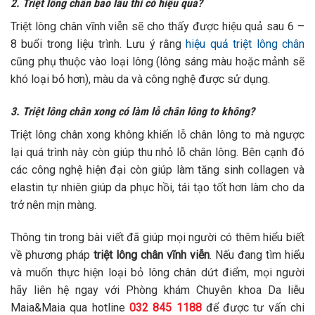
2. Triệt lông chân bao lâu thì có hiệu quả?
Triệt lông chân vĩnh viễn sẽ cho thấy được hiệu quả sau 6 –
8 buổi trong liệu trình. Lưu ý rằng
hiệu quả triệt lông chân
cũng phụ thuộc vào loại lông (lông sáng màu hoặc mảnh sẽ
khó loại bỏ hơn), màu da và công nghệ được sử dụng.
3. Triệt lông chân xong có làm lỗ chân lông to không?
Triệt lông chân xong không khiến lỗ chân lông to mà ngược
lại quá trình này còn giúp thu nhỏ lỗ chân lông. Bên cạnh đó
các công nghệ hiện đại còn giúp làm tăng sinh collagen và
elastin tự nhiên giúp da phục hồi, tái tạo tốt hơn làm cho da
trở nên mịn màng.
Thông tin trong bài viết đã giúp mọi người có thêm hiểu biết
về phương pháp
triệt lông chân vĩnh viễn
. Nếu đang tìm hiểu
và muốn thực hiện loại bỏ lông chân dứt điểm, mọi người
hãy liên hệ ngay với Phòng khám Chuyên khoa Da liễu
Maia&Maia qua hotline
032 845 1188
để được tư vấn chi