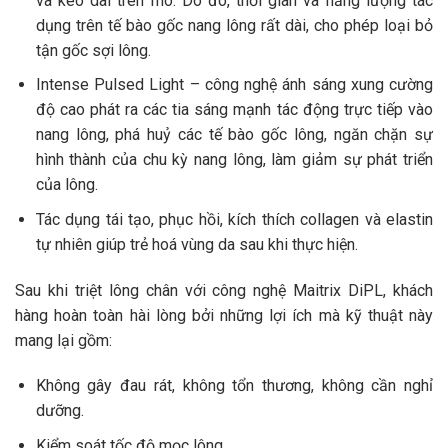
và kéo dài trên mô. Do đó, thời gian và năng lượng tác
dụng trên tế bào gốc nang lông rất dài, cho phép loại bỏ
tận gốc sợi lông.
Intense Pulsed Light – công nghệ ánh sáng xung cường
độ cao phát ra các tia sáng mạnh tác động trực tiếp vào
nang lông, phá huỷ các tế bào gốc lông, ngăn chặn sự
hình thành của chu kỳ nang lông, làm giảm sự phát triển
của lông.
Tác dụng tái tạo, phục hồi, kích thích collagen và elastin
tự nhiên giúp trẻ hoá vùng da sau khi thực hiện.
Sau khi triệt lông chân với công nghệ Maitrix DiPL, khách
hàng hoàn toàn hài lòng bởi những lợi ích mà kỹ thuật này
mang lại gồm:
Không gây đau rát, không tổn thương, không cần nghỉ
dưỡng.
Kiểm soát tốc độ mọc lông