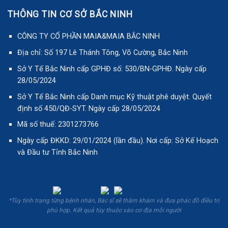
THÔNG TIN CƠ SỞ BẮC NINH
CÔNG TY CỔ PHẦN MAIA&MAIA BẮC NINH
Địa chỉ: Số 197 Lê Thánh Tông, Võ Cường, Bắc Ninh
Sở Y Tế Bắc Ninh cấp GPHĐ số: 530/BN-GPHĐ. Ngày cấp
28/05/2024
Sở Y Tế Bắc Ninh cấp Danh mục Kỹ thuật phê duyệt. Quyết
định số 450/QĐ-SYT. Ngày cấp 28/05/2024
Mã số thuế: 2301273766
Ngày cấp ĐKKD: 29/01/2024 (lần đầu). Nơi cấp: Sở Kế Hoạch
và Đầu tư Tỉnh Bắc Ninh
*Tùy tình trạng từng bệnh nhân, Bác sĩ sẽ thăm khám và đưa phác đồ điều trị
phù hợp. Kết quả tùy thuộc vào cơ địa mỗi người