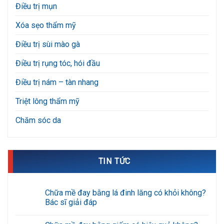
Điều trị mụn
Xóa sẹo thẩm mỹ
Điều trị sùi mào gà
Điều trị rụng tóc, hói đầu
Điều trị nám – tàn nhang
Triệt lông thẩm mỹ
Chăm sóc da
TIN TỨC
Chữa mề đay bằng lá đinh lăng có khỏi không?
Bác sĩ giải đáp
Không
có