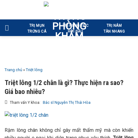
Bỏ
qua
nội
TRỊ MỤN
TRỊ RỤNG TÓC
TRỊ NÁM
dung
TRỨNG CÁ
HÓI ĐẦU
TÀN NHANG
Trang chủ
»
Triệt lông
Triệt lông 1/2 chân là gì? Thực hiện ra sao?
Giá bao nhiêu?
Tham vấn Y khoa:
Bác sĩ Nguyễn Thị Thái Hòa
Rậm lông chân không chỉ gây mất thẩm mỹ mà còn khiến
nhiều người e ngại khi diện trang phục yêu thích.
Triệt lông