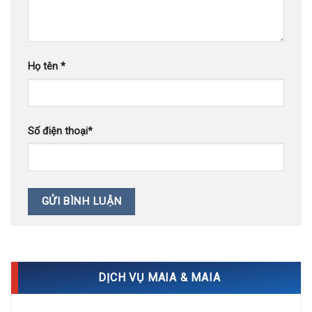
Họ tên
*
Số điện thoại
*
DỊCH VỤ MAIA & MAIA