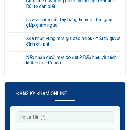
Chữa mề đay bằng giấm có hiệu quả không?
bình
luận
Rủi ro cần biết
ở
Chữa
Không
mề
có
5 cách chữa mề đay bằng lá tía tô đơn giản
đay
bình
bằng
luận
giúp giảm ngứa
lá
ở
đinh
Chữa
Không
lăng
mề
có
Xóa nhăn vùng mắt giá bao nhiêu? Yếu tố quyết
có
đay
bình
khỏi
bằng
luận
định chi phí
không?
giấm
ở
Bác
có
5
Không
sĩ
hiệu
cách
có
Nếp nhăn dưới mắt do đâu? Dấu hiệu và cách
giải
quả
chữa
bình
đáp
không?
mề
luận
khắc phục từ sớm
Rủi
đay
ở
ro
bằng
Xóa
Không
cần
lá
nhăn
có
biết
tía
vùng
bình
tô
mắt
luận
đơn
giá
ở
giản
bao
Nếp
giúp
nhiêu?
nhăn
ĐĂNG KÝ KHÁM ONLINE
giảm
Yếu
dưới
ngứa
tố
mắt
quyết
do
định
đâu?
chi
Dấu
phí
hiệu
và
cách
khắc
phục