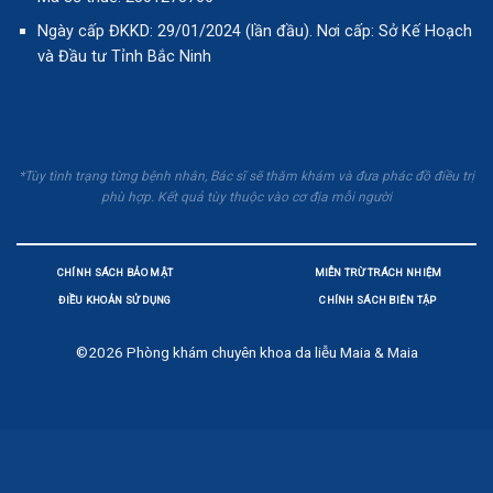
Ngày cấp ĐKKD: 29/01/2024 (lần đầu). Nơi cấp: Sở Kế Hoạch
và Đầu tư Tỉnh Bắc Ninh
*Tùy tình trạng từng bệnh nhân, Bác sĩ sẽ thăm khám và đưa phác đồ điều trị
phù hợp. Kết quả tùy thuộc vào cơ địa mỗi người
CHÍNH SÁCH BẢO MẬT
MIỄN TRỪ TRÁCH NHIỆM
ĐIỀU KHOẢN SỬ DỤNG
CHÍNH SÁCH BIÊN TẬP
©2026
Phòng khám chuyên khoa da liễu Maia & Maia