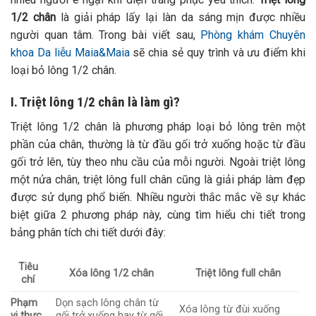
1/2 chân
là giải pháp lấy lại làn da sáng mịn được nhiều
người quan tâm. Trong bài viết sau,
Phòng khám Chuyên
khoa Da liễu Maia&Maia
sẽ chia sẻ quy trình và ưu điểm khi
loại bỏ lông 1/2 chân.
I. Triệt lông 1/2 chân là làm gì?
Triệt lông 1/2 chân là phương pháp loại bỏ lông trên một
phần của chân, thường là từ đầu gối trở xuống hoặc từ đầu
gối trở lên, tùy theo nhu cầu của mỗi người.
Ngoài triệt lông
một nửa chân, triệt lông full chân cũng là giải pháp làm đẹp
được sử dụng phổ biến. Nhiều người thắc mắc về sự khác
biệt giữa 2 phương pháp này, cùng tìm hiểu chi tiết trong
bảng phân tích chi tiết dưới đây:
Tiêu
Xóa lông
1/2
chân
Triệt lông full chân
chí
Phạm
Dọn sạch lông chân từ
Xóa lông từ đùi xuống
vi thực
gối trở xuống hay từ gối