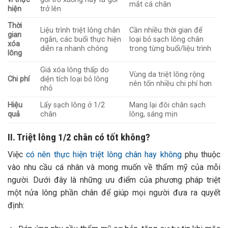
mắt cá chân
hiện
trở lên
Thời
Liệu trình triệt lông chân
Cần nhiều thời gian để
gian
ngắn, các buổi thực hiện
loại bỏ sạch lông chân
xóa
diễn ra nhanh chóng
trong từng buổi/liệu trình
lông
Giá xóa lông thấp do
Vùng da triệt lông rộng
Chi phí
diện tích loại bỏ lông
nên tốn nhiều chi phí hơn
nhỏ
Hiệu
Lấy sạch lông ở 1/2
Mang lại đôi chân sạch
quả
chân
lông, sáng mịn
II. Triệt lông 1/2 chân có tốt không?
Việc
có nên thực hiện triệt lông chân hay không
phụ thuộc
vào nhu cầu cá nhân và mong muốn về thẩm mỹ của mỗi
người. Dưới đây là những ưu điểm của phương pháp triệt
một nửa lông phần chân để giúp mọi người đưa ra quyết
định: