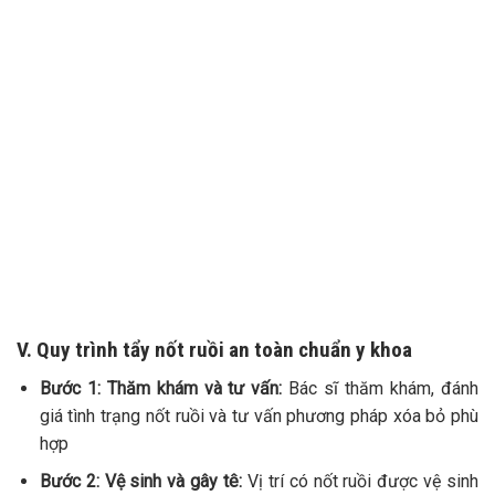
TƯ VẤN 24/7 HOTLINE:
032.845.1188
Mọi thông tin của khách hàng đều được bảo mật
V. Quy trình tẩy nốt ruồi an toàn chuẩn y khoa
Bước 1: Thăm khám và tư vấn:
Bác sĩ thăm khám, đánh
giá tình trạng nốt ruồi và tư vấn phương pháp xóa bỏ phù
hợp
Bước 2: Vệ sinh và gây tê:
Vị trí có nốt ruồi được vệ sinh