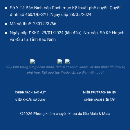
Sở Y Tế Bắc Ninh cấp Danh mục Kỹ thuật phê duyệt. Quyết
định số 450/QĐ-SYT. Ngày cấp 28/05/2024
Mã số thuế: 2301273766
Ngày cấp ĐKKD: 29/01/2024 (lần đầu). Nơi cấp: Sở Kế Hoạch
và Đầu tư Tỉnh Bắc Ninh
*Tùy tình trạng từng bệnh nhân, Bác sĩ sẽ thăm khám và đưa phác đồ điều trị
phù hợp. Kết quả tùy thuộc vào cơ địa mỗi người
CHÍNH SÁCH BẢO MẬT
MIỄN TRỪ TRÁCH NHIỆM
ĐIỀU KHOẢN SỬ DỤNG
CHÍNH SÁCH BIÊN TẬP
©2026
Phòng khám chuyên khoa da liễu Maia & Maia