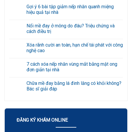
Gợi ý 6 bài tập giảm nếp nhăn quanh miệng
hiệu quả tại nhà
Không
có
Nổi mề đay ở mông do đâu? Triệu chứng và
bình
luận
cách điều trị
ở
Gợi
Không
ý
có
Xóa rãnh cười an toàn, hạn chế tái phát với công
6
bình
bài
luận
nghệ cao
tập
ở
giảm
Nổi
Không
nếp
mề
có
7 cách xóa nếp nhăn vùng mắt bằng mật ong
nhăn
đay
bình
quanh
ở
luận
đơn giản tại nhà
miệng
mông
ở
hiệu
do
Xóa
Không
quả
đâu?
rãnh
có
Chữa mề đay bằng lá đinh lăng có khỏi không?
tại
Triệu
cười
bình
nhà
chứng
an
luận
Bác sĩ giải đáp
và
toàn,
ở
cách
hạn
7
Không
điều
chế
cách
có
trị
tái
xóa
bình
phát
nếp
luận
với
nhăn
ở
công
vùng
Chữa
nghệ
mắt
mề
ĐĂNG KÝ KHÁM ONLINE
cao
bằng
đay
mật
bằng
ong
lá