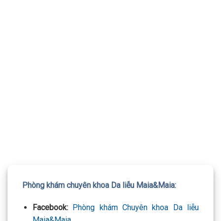
TƯ VẤN 24/7 HOTLINE:
032.845.1188
Mọi thông tin của khách hàng đều được bảo mật
Phòng khám chuyên khoa Da liễu Maia&Maia:
Facebook:
Phòng khám Chuyên khoa Da liễu
Maia&Maia