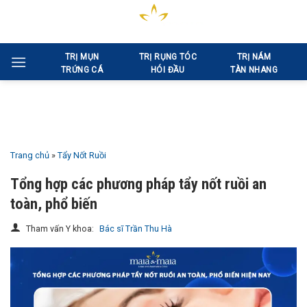
Bỏ
qua
nội
TRỊ MỤN
TRỊ RỤNG TÓC
TRỊ NÁM
dung
TRỨNG CÁ
HÓI ĐẦU
TÀN NHANG
Trang chủ
»
Tẩy Nốt Ruồi
Tổng hợp các phương pháp tẩy nốt ruồi an
toàn, phổ biến
Tham vấn Y khoa:
Bác sĩ Trần Thu Hà