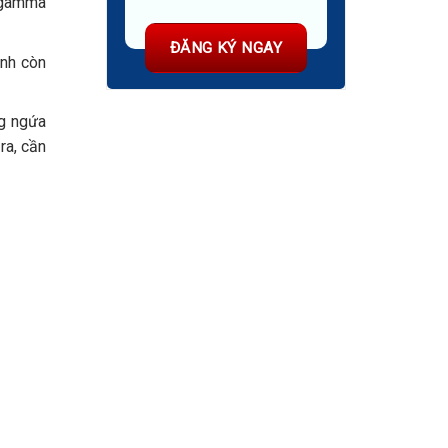
d gamma
anh còn
ng ngứa
ra, cần