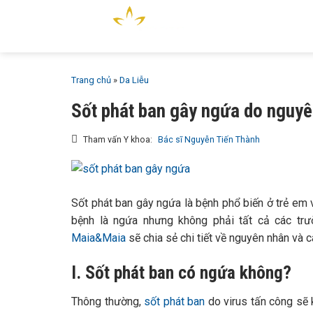
Bỏ
GIỚI T
qua
MAIA &
nội
dung
Trang chủ
»
Da Liễu
Sốt phát ban gây ngứa do nguyên
Tham vấn Y khoa:
Bác sĩ Nguyễn Tiến Thành
Sốt phát ban gây ngứa là bệnh phổ biến ở trẻ em 
bệnh là ngứa nhưng không phải tất cả các trư
Maia&Maia
sẽ chia sẻ chi tiết về nguyên nhân và 
I. Sốt phát ban có ngứa không?
Thông thường,
sốt phát ban
do virus tấn công sẽ 