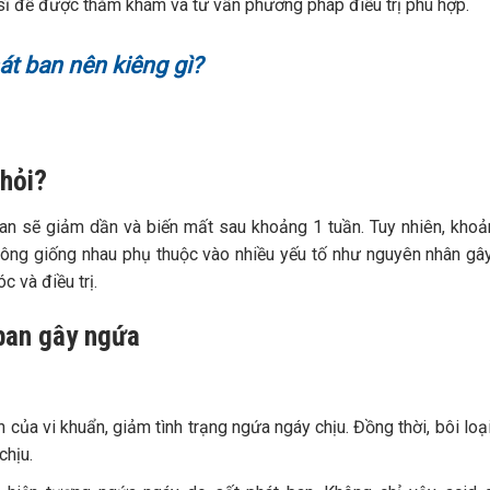
sĩ để được thăm khám và tư vấn phương pháp điều trị phù hợp.
hát ban nên kiêng gì?
khỏi?
an sẽ giảm dần và biến mất sau khoảng 1 tuần. Tuy nhiên, khoả
hông giống nhau phụ thuộc vào nhiều yếu tố như nguyên nhân gâ
 và điều trị.
 ban gây ngứa
 của vi khuẩn, giảm tình trạng ngứa ngáy chịu. Đồng thời, bôi loại
chịu.