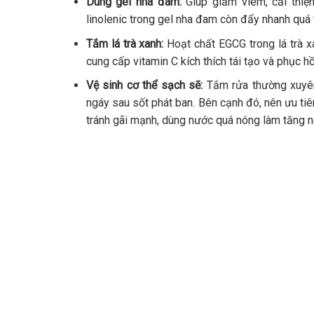
Dùng gel nha đam:
Giúp giảm viêm, cải thiệ
linolenic trong gel nha đam còn đẩy nhanh quá 
Tắm lá trà xanh:
Hoạt chất EGCG trong lá trà x
cung cấp vitamin C kích thích tái tạo và phục hồ
Vệ sinh cơ thể sạch sẽ:
Tắm rửa thường xuyên 
ngáy sau sốt phát ban. Bên cạnh đó, nên ưu tiê
tránh gãi mạnh, dùng nước quá nóng làm tăng ng