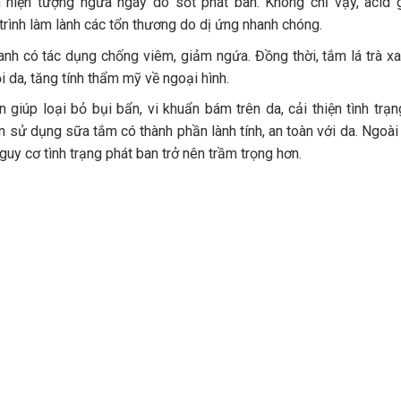
n hiện tượng ngứa ngáy do sốt phát ban. Không chỉ vậy, aci
trình làm lành các tổn thương do dị ứng nhanh chóng.
anh có tác dụng chống viêm, giảm ngứa. Đồng thời, tắm lá trà x
i da, tăng tính thẩm mỹ về ngoại hình.
giúp loại bỏ bụi bẩn, vi khuẩn bám trên da, cải thiện tình trạ
n sử dụng sữa tắm có thành phần lành tính, an toàn với da. Ngoài 
uy cơ tình trạng phát ban trở nên trầm trọng hơn.