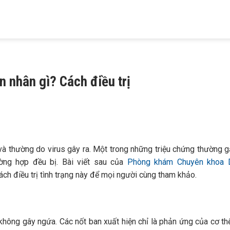
HIỆU
KHÁM BỆNH
TRỊ MỤN
TRỊ RỤNG TÓC
TRỊ NÁM
 MAIA
DA LIỄU
TRỨNG CÁ
HÓI ĐẦU
TÀN NHANG
 nhân gì? Cách điều trị
và thường do virus gây ra. Một trong những triệu chứng thường 
ờng hợp đều bị. Bài viết sau của
Phòng khám Chuyên khoa D
cách điều trị tình trạng này để mọi người cùng tham khảo.
không gây ngứa. Các nốt ban xuất hiện chỉ là phản ứng của cơ thể