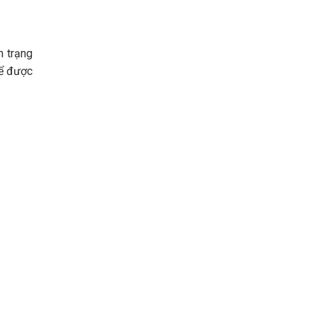
h trạng
ể được