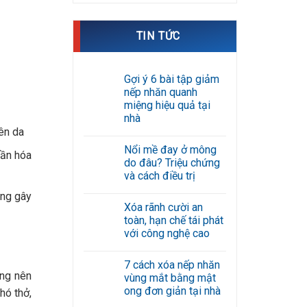
TIN TỨC
Gợi ý 6 bài tập giảm
nếp nhăn quanh
miệng hiệu quả tại
nhà
ên da
Không
có
Nổi mề đay ở mông
bình
hần hóa
luận
do đâu? Triệu chứng
ở
và cách điều trị
Gợi
ý
Không
ụng gây
6
có
bài
Xóa rãnh cười an
bình
tập
luận
toàn, hạn chế tái phát
giảm
ở
nếp
với công nghệ cao
Nổi
nhăn
mề
Không
quanh
đay
có
miệng
ở
7 cách xóa nếp nhăn
bình
hiệu
mông
ông nên
luận
quả
vùng mắt bằng mật
do
ở
tại
đâu?
ong đơn giản tại nhà
hó thở,
Xóa
nhà
Triệu
rãnh
Không
chứng