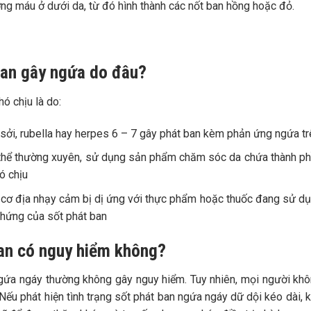
ợng máu ở dưới da, từ đó hình thành các nốt ban hồng hoặc đỏ.
 ban gây ngứa do đâu?
ó chịu là do:
 sởi, rubella hay herpes 6 – 7 gây phát ban kèm phản ứng ngứa tr
thể thường xuyên, sử dụng sản phẩm chăm sóc da chứa thành p
ó chịu
cơ địa nhạy cảm bị dị ứng với thực phẩm hoặc thuốc đang sử d
chứng của sốt phát ban
 ban có nguy hiểm không?
ngứa ngáy thường không gây nguy hiểm. Tuy nhiên, mọi người kh
Nếu phát hiện tình trạng sốt phát ban ngứa ngáy dữ dội kéo dài, k