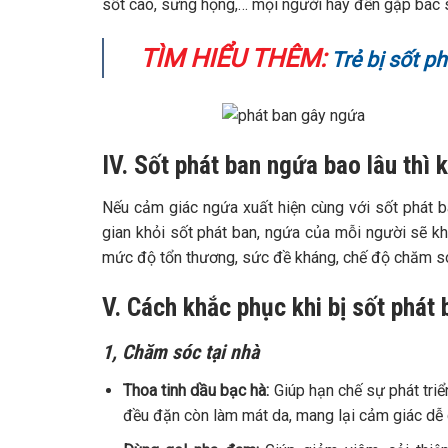
sốt cao, sưng họng,… mọi người hãy đến gặp bác 
TÌM HIỂU THÊM:
Trẻ bị sốt p
IV. Sốt phát ban ngứa bao lâu thì 
Nếu cảm giác ngứa xuất hiện cùng với sốt phát b
gian khỏi sốt phát ban, ngứa của mỗi người sẽ k
mức độ tổn thương, sức đề kháng, chế độ chăm sóc
V. Cách khắc phục khi bị sốt phát
1, Chăm sóc tại nhà
Thoa tinh dầu bạc hà:
Giúp hạn chế sự phát triển
đều đặn còn làm mát da, mang lại cảm giác dễ 