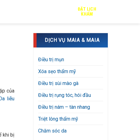
ĐẶT LỊCH
TRỊ SẸO
TIN TỨC
TUYỂN DỤNG
KHÁM
DỊCH VỤ MAIA & MAIA
Điều trị mụn
Xóa sẹo thẩm mỹ
Điều trị sùi mào gà
gặp của
Điều trị rụng tóc, hói đầu
a liễu
Điều trị nám – tàn nhang
Triệt lông thẩm mỹ
Chăm sóc da
 khi bị