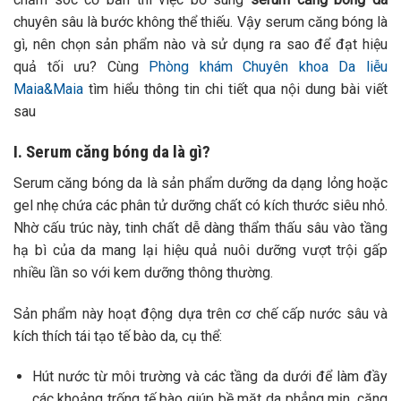
chuyên sâu là bước không thể thiếu. Vậy serum căng bóng là
gì, nên chọn sản phẩm nào và sử dụng ra sao để đạt hiệu
quả tối ưu? Cùng
Phòng khám Chuyên khoa Da liễu
Maia&Maia
tìm hiểu thông tin chi tiết qua nội dung bài viết
sau
I. Serum căng bóng da là gì?
Serum căng bóng da là sản phẩm dưỡng da dạng lỏng hoặc
gel nhẹ chứa các phân tử dưỡng chất có kích thước siêu nhỏ.
Nhờ cấu trúc này, tinh chất dễ dàng thẩm thấu sâu vào tầng
hạ bì của da mang lại hiệu quả nuôi dưỡng vượt trội gấp
nhiều lần so với kem dưỡng thông thường.
Sản phẩm này hoạt động dựa trên cơ chế cấp nước sâu và
kích thích tái tạo tế bào da, cụ thể:
Hút nước từ môi trường và các tầng da dưới để làm đầy
các khoảng trống tế bào giúp bề mặt da phẳng mịn, căng