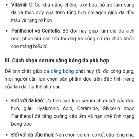
Vitamin C:
Có khả năng chống oxy hóa, hỗ trợ làm sáng
da và thúc đẩy quá trình tổng hợp collagen giúp da đều
màu và rạng rỡ hơn
Panthenol và Centella:
Bộ đôi này giúp làm dịu da kích
ứng, phục hồi các tổn thương và củng cố độ chắc khỏe
cho màng biểu bì
III. Cách chọn serum căng bóng da phù hợp
Để tinh chất giúp
da căng bóng
phát huy tối đa công dụng,
mọi người cần lựa chọn sản phẩm dựa trên đặc tính riêng
của làn da. Cụ thể như sau:
Đối với da khô:
Ưu tiên các loại serum chứa kết cấu đặc
hơn, giàu Hyaluronic Acid, Ceramide, Glycerin hoặc
Panthenol để tăng cường cấp ẩm và hạn chế tình trạng
bong tróc
Đối với da dầu mụn:
Nên chọn serum có kết cấu lỏng nhẹ,