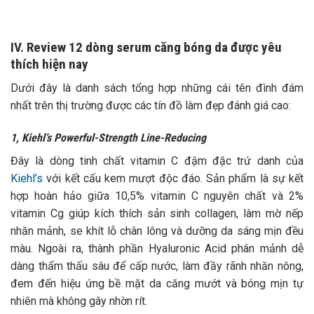
IV. Review 12 dòng serum căng bóng da được yêu
thích hiện nay
Dưới đây là danh sách tổng hợp những cái tên đình đám
nhất trên thị trường được các tín đồ làm đẹp đánh giá cao:
1, Kiehl’s Powerful-Strength Line-Reducing
Đây là dòng tinh chất vitamin C đậm đặc trứ danh của
Kiehl’s
với kết cấu kem mượt độc đáo. Sản phẩm là sự kết
hợp hoàn hảo giữa 10,5% vitamin C nguyên chất và 2%
vitamin Cg giúp kích thích sản sinh collagen, làm mờ nếp
nhăn mảnh, se khít lỗ chân lông và dưỡng da sáng mịn đều
màu.
Ngoài ra, thành phần Hyaluronic Acid phân mảnh dễ
dàng thẩm thấu sâu để cấp nước, làm đầy rãnh nhăn nông,
đem đến hiệu ứng bề mặt da căng mướt và bóng mịn tự
nhiên mà không gây nhờn rít.