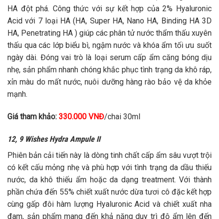
HA đột phá. Công thức với sự kết hợp của 2% Hyaluronic
Acid với 7 loại HA (HA, Super HA, Nano HA, Binding HA 3D
HA, Penetrating HA ) giúp các phân tử nước thẩm thấu xuyên
thấu qua các lớp biểu bì, ngậm nước và khóa ẩm tối ưu suốt
ngày dài. Đóng vai trò là loại serum cấp ẩm căng bóng dịu
nhẹ, sản phẩm nhanh chóng khắc phục tình trạng da khô ráp,
xỉn màu do mất nước, nuôi dưỡng hàng rào bảo vệ da khỏe
mạnh.
Giá tham khảo:
330.000 VNĐ
/chai 30ml
12, 9 Wishes Hydra Ampule II
Phiên bản cải tiến này là dòng tinh chất cấp ẩm sâu vượt trội
có kết cấu mỏng nhẹ và phù hợp với tình trạng da dầu thiếu
nước, da khô thiếu ẩm hoặc da dạng treatment. Với thành
phần chứa đến 55% chiết xuất nước dừa tươi cô đặc kết hợp
cùng gấp đôi hàm lượng Hyaluronic Acid và chiết xuất nha
đam, sản phẩm mang đến khả năng duy trì độ ẩm lên đến