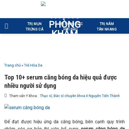
Bỏ
qua
nội
TRỊ MỤN
TRỊ RỤNG TÓC
TRỊ NÁM
dung
TRỨNG CÁ
HÓI ĐẦU
TÀN NHANG
Trang chủ
»
Trẻ Hóa Da
Top 10+ serum căng bóng da hiệu quả được
nhiều người sử dụng
Tham vấn Y khoa:
Thạc sĩ, Bác sĩ chuyên khoa II Nguyễn Tiến Thành
Để đạt được hiệu ứng da căng bóng, bên cạnh quy trình
chăm sóc cơ bản thì việc bổ sung
serum căng bóng da