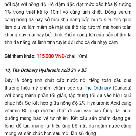
nổi bật với nồng độ HA đậm đặc đạt mức bão hòa lý tưởng
1% trong thiết kế lọ 10ml vô cùng tinh khiết. Dòng serum
căng bóng da này sở hữu khả năng cấp nước siêu tốc giúp
làm dịu và làm mềm bề mặt da thô ráp tức thì mà hoàn toàn
không gây mùi hay bết dính. Điểm cộng lớn của sản phẩm là
tính đa năng và lành tính tuyệt đối cho cả da nhạy cảm.
Giá tham khảo:
115.000 VNĐ
/chai 10ml
10, The Ordinary Hyaluronic Acid 2% + B5
Đây là dòng tinh chất cấp nước nổi tiếng toàn cầu của
thương hiệu mỹ phẩm chăm sóc da
The Ordinary
(Canada)
với bảng thành phần tối giản, tập trung tối đa vào hiệu quả
phục hồi. Sự kết hợp giữa nồng độ 2% Hyaluronic Acid cùng
vitamin B5 giúp dưỡng chất đi sâu vào các tầng da, nuôi
dưỡng màng bảo vệ tự nhiên. Kết cấu sản phẩm dạng gel
lỏng, dễ tán, mang lại hiệu ứng bề mặt da ngậm nước căng
mọng và săn chắc hơn sau mỗi lần sử dụng.