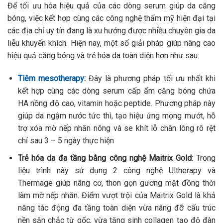
Để tối ưu hóa hiệu quả của các dòng serum giúp da căng
bóng, việc kết hợp cùng các công nghệ thẩm mỹ hiện đại tại
các địa chỉ uy tín đang là xu hướng được nhiều chuyên gia da
liễu khuyến khích. Hiện nay, một số giải pháp giúp nâng cao
hiệu quả căng bóng và trẻ hóa da toàn diện hơn như sau:
Tiêm mesotherapy
:
Đây là phương pháp tối ưu nhất khi
kết hợp cùng các dòng serum cấp ẩm căng bóng chứa
HA nồng độ cao, vitamin hoặc peptide. Phương pháp này
giúp da ngậm nước tức thì, tạo hiệu ứng mọng mướt, hỗ
trợ xóa mờ nếp nhăn nông và se khít lỗ chân lông rõ rệt
chỉ sau 3 – 5 ngày thực hiện
Trẻ hóa da đa tầng bằng công nghệ Maitrix Gold:
Trong
liệu trình này sử dụng 2 công nghệ Ultherapy và
Thermage giúp nâng cơ, thon gọn gương mặt đồng thời
làm mờ nếp nhăn. Điểm vượt trội của Maitrix Gold là khả
năng tác động đa tầng toàn diện vừa nâng đỡ cấu trúc
nền săn chắc từ gốc, vừa tăng sinh collagen tạo độ đàn