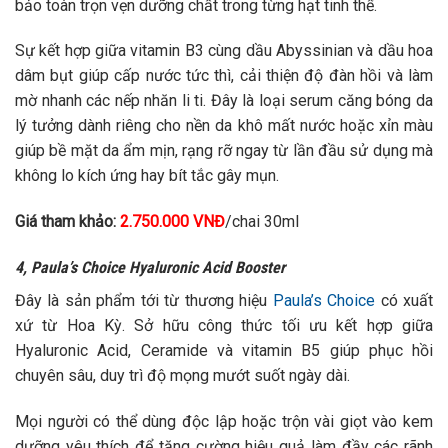
bảo toàn trọn vẹn dưỡng chất trong từng hạt tinh thể.
Sự kết hợp giữa vitamin B3 cùng dầu Abyssinian và dầu hoa
dâm bụt giúp cấp nước tức thì, cải thiện độ đàn hồi và làm
mờ nhanh các nếp nhăn li ti.
Đây là loại serum căng bóng da
lý tưởng dành riêng cho nền da khô mất nước hoặc xỉn màu
giúp bề mặt da ẩm mịn, rạng rỡ ngay từ lần đầu sử dụng mà
không lo kích ứng hay bít tắc gây mụn.
Giá tham khảo:
2.750.000 VNĐ
/chai 30ml
4, Paula’s Choice Hyaluronic Acid Booster
Đây là sản phẩm tới từ thương hiệu
Paula’s Choice
có xuất
xứ từ Hoa Kỳ. Sở hữu công thức tối ưu kết hợp giữa
Hyaluronic Acid, Ceramide và vitamin B5 giúp phục hồi
chuyên sâu, duy trì độ mọng mướt suốt ngày dài.
Mọi người có thể dùng độc lập hoặc trộn vài giọt vào kem
dưỡng yêu thích để tăng cường hiệu quả làm đầy các rãnh