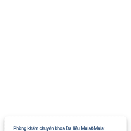
TƯ VẤN 24/7 HOTLINE:
032.845.1188
Mọi thông tin của khách hàng đều được bảo mật
Phòng khám chuyên khoa Da liễu Maia&Maia: