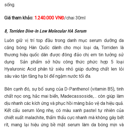
sống.
Giá tham khảo:
1.240.000 VNĐ
/chai 30ml
8, Torriden Dive-In Low Molecular HA Serum
Luôn giữ vị trí top đầu trong danh mục serum dưỡng da
căng bóng Hàn Quốc dành cho mọi loại da, Torriden là
thương hiệu quốc dân được đông đảo chị em tin tưởng sử
dụng Sản phẩm sở hữu công thức phức hợp 5 loại
Hyaluronic Acid phân tử siêu nhỏ giúp dưỡng chất len lỏi
sâu vào tận tầng hạ bì để ngậm nước tối đa.
Bên cạnh đó, sự bổ sung của D-Panthenol (vitamin B5), tinh
chất nọc ong, hắc mai biển, Madecassoside,… còn giúp làm
dịu nhanh các kích ứng và phục hồi màng bảo vệ da hiệu quả.
Kết cấu serum lỏng nhẹ, có màu xanh pastel tự nhiên của
chiết xuất malachite, thẩm thấu cực nhanh mà không gây bết
rít, mang lại hiệu ứng bề mặt serum làm da bóng mịn và