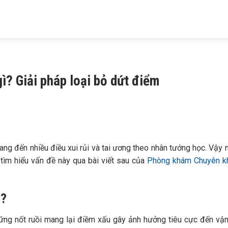
HIỆU
KHÁM BỆNH
TRỊ MỤN
TRỊ RỤNG TÓC
TRỊ NÁM
 MAIA
DA LIỄU
TRỨNG CÁ
HÓI ĐẦU
TÀN NHANG
ì? Giải pháp loại bỏ dứt điểm
mang đến nhiều điều xui rủi và tai ương theo nhân tướng học. Vậy n
 tìm hiểu vấn đề này qua bài viết sau của
Phòng khám Chuyên k
o?
ững nốt ruồi mang lại điềm xấu gây ảnh hưởng tiêu cực đến vậ