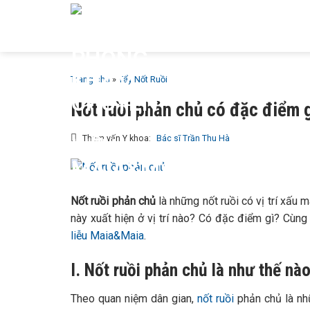
Bỏ
GIỚI T
qua
MAIA &
nội
dung
Trang chủ
»
Tẩy Nốt Ruồi
Nốt ruồi phản chủ có đặc điểm g
Tham vấn Y khoa:
Bác sĩ Trần Thu Hà
Nốt ruồi phản chủ
là những nốt ruồi có vị trí xấu 
này xuất hiện ở vị trí nào? Có đặc điểm gì? Cùng
liễu Maia&Maia
.
I. Nốt ruồi phản chủ là như thế nà
Theo quan niệm dân gian,
nốt ruồi
phản chủ là nh