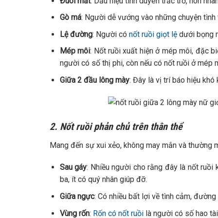
Đuôi mắt
: Dấu hiệu tình duyên trắc trở, hôn nhân
Gò má
: Người dễ vướng vào những chuyện tình t
Lệ đường
: Người có
nốt ruồi giọt lệ
dưới bọng m
Mép môi
: Nốt ruồi xuất hiện ở mép môi, đặc bi
người có số thị phi, còn nếu có nốt ruồi ở mép
Giữa 2 đầu lông mày
: Đây là vị trí báo hiệu kh
2. Nốt ruồi phản chủ trên thân thể
Mang đến sự xui xẻo, không may mắn và thường mọ
Sau gáy
: Nhiều người cho rằng đây là nốt ruồi
ba, ít có quý nhân giúp đỡ.
Giữa ngực
: Có nhiều bất lợi về tình cảm, đường
Vùng rốn
:
Rốn có nốt ruồi
là người có số hao tài