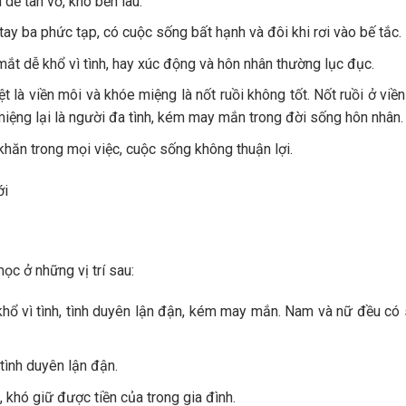
 dễ tan vỡ, khó bền lâu.
ay ba phức tạp, có cuộc sống bất hạnh và đôi khi rơi vào bế tắc.
ắt dễ khổ vì tình, hay xúc động và hôn nhân thường lục đục.
ệt là viền môi và khóe miệng là nốt ruồi không tốt. Nốt ruồi ở viền
 miệng lại là người đa tình, kém may mắn trong đời sống hôn nhân
ó khăn trong mọi việc, cuộc sống không thuận lợi.
c ở những vị trí sau:
 khổ vì tình, tình duyên lận đận, kém may mắn. Nam và nữ đều có
 tình duyên lận đận.
, khó giữ được tiền của trong gia đình.