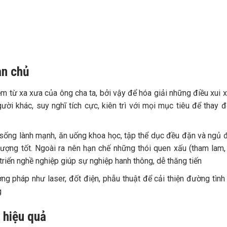
hản chủ
ệm từ xa xưa của ông cha ta, bởi vậy để hóa giải những điều xui 
ười khác, suy nghĩ tích cực, kiên trì với mọi mục tiêu để thay đ
 sống lành mạnh, ăn uống khoa học, tập thể dục đều đặn và ngủ 
lượng tốt. Ngoài ra nên hạn chế những thói quen xấu (tham lam,
triển nghề nghiệp giúp sự nghiệp hanh thông, dễ thăng tiến
ơng pháp như laser, đốt điện, phẫu thuật để cải thiện đường tình
g
 hiệu quả