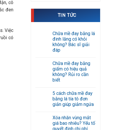
đận, cô
sắc đen
TIN TỨC
s. Việc
Chữa mề đay bằng lá
ruồi có
đinh lăng có khỏi
không? Bác sĩ giải
đáp
Không
có
Chữa mề đay bằng
bình
luận
giấm có hiệu quả
ở
không? Rủi ro cần
Chữa
mề
biết
đay
Không
bằng
có
lá
5 cách chữa mề đay
bình
đinh
luận
lăng
bằng lá tía tô đơn
ở
có
giản giúp giảm ngứa
Chữa
khỏi
mề
không?
Không
đay
Bác
có
bằng
sĩ
Xóa nhăn vùng mắt
bình
giấm
giải
luận
giá bao nhiêu? Yếu tố
có
đáp
ở
hiệu
quyết định chi phí
5