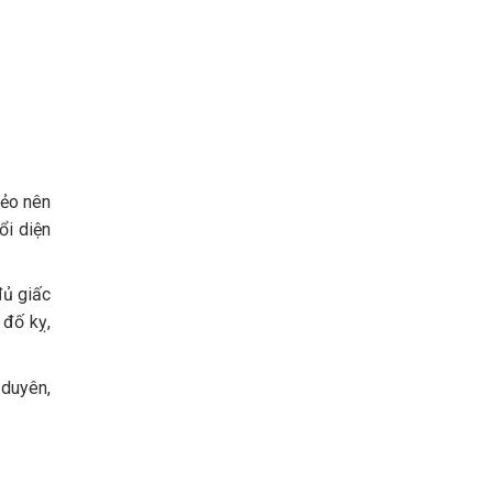
xẻo nên
ổi diện
đủ giấc
 đố kỵ,
 duyên,