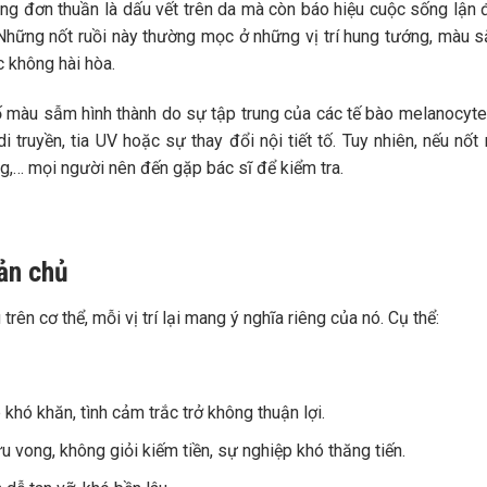
ng đơn thuần là dấu vết trên da mà còn báo hiệu cuộc sống lận 
 Những nốt ruồi này thường mọc ở những vị trí hung tướng, màu 
c không hài hòa.
ố màu sẫm hình thành do sự tập trung của các tế bào melanocyte
i truyền, tia UV hoặc sự thay đổi nội tiết tố. Tuy nhiên, nếu nốt 
g,… mọi người nên đến gặp bác sĩ để kiểm tra.
hản chủ
trên cơ thể, mỗi vị trí lại mang ý nghĩa riêng của nó. Cụ thể:
khó khăn, tình cảm trắc trở không thuận lợi.
ưu vong, không giỏi kiếm tiền, sự nghiệp khó thăng tiến.