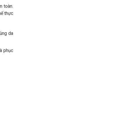
n toàn.
hế thực
vùng da
và phục