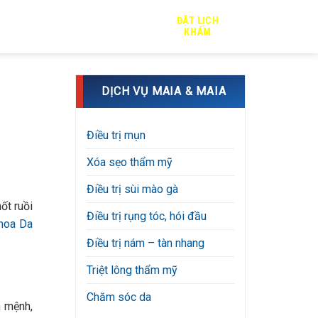
ĐẶT LỊCH
TRỊ SẸO
TIN TỨC
TUYỂN DỤNG
KHÁM
DỊCH VỤ MAIA & MAIA
Điều trị mụn
Xóa sẹo thẩm mỹ
Điều trị sùi mào gà
ốt ruồi
Điều trị rụng tóc, hói đầu
hoa Da
Điều trị nám – tàn nhang
Triệt lông thẩm mỹ
Chăm sóc da
n mệnh,