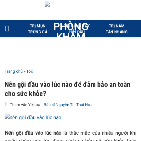
Bỏ
qua
nội
TRỊ MỤN
TRỊ RỤNG TÓC
TRỊ NÁM
dung
TRỨNG CÁ
HÓI ĐẦU
TÀN NHANG
Trang chủ
»
Tóc
Nên gội đầu vào lúc nào để đảm bảo an toàn
cho sức khỏe?
Tham vấn Y khoa:
Bác sĩ Nguyễn Thị Thái Hòa
Nên gội đầu vào lúc nào
là thắc mắc của nhiều người khi
muốn chăm sóc tóc đúng cách và bảo vệ sức khỏe toàn