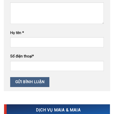
Họ tên
*
Số điện thoại
*
DỊCH VỤ MAIA & MAIA