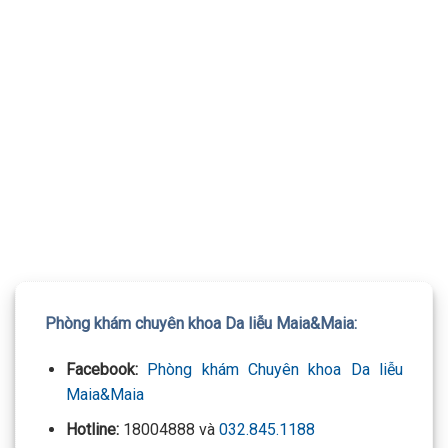
TƯ VẤN 24/7 HOTLINE:
032.845.1188
Mọi thông tin của khách hàng đều được bảo mật
Phòng khám chuyên khoa Da liễu Maia&Maia:
Facebook:
Phòng khám Chuyên khoa Da liễu
Maia&Maia
Hotline:
18004888 và
032.845.1188