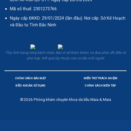
Mã số thuế: 2301273766
Ngày cấp ĐKKD: 29/01/2024 (lần đầu). Nơi cấp: Sở Kế Hoạch
và Đầu tư Tỉnh Bắc Ninh
*Tùy tình trạng từng bệnh nhân, Bác sĩ sẽ thăm khám và đưa phác đồ điều trị
phù hợp. Kết quả tùy thuộc vào cơ địa mỗi người
CHÍNH SÁCH BẢO MẬT
MIỄN TRỪ TRÁCH NHIỆM
ĐIỀU KHOẢN SỬ DỤNG
CHÍNH SÁCH BIÊN TẬP
©2026
Phòng khám chuyên khoa da liễu Maia & Maia