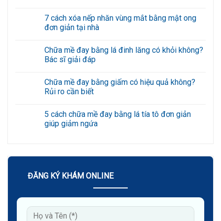
Không
có
7 cách xóa nếp nhăn vùng mắt bằng mật ong
bình
luận
đơn giản tại nhà
ở
Xóa
Không
rãnh
có
Chữa mề đay bằng lá đinh lăng có khỏi không?
cười
bình
an
luận
Bác sĩ giải đáp
toàn,
ở
hạn
7
Không
chế
cách
có
Chữa mề đay bằng giấm có hiệu quả không?
tái
xóa
bình
phát
nếp
luận
Rủi ro cần biết
với
nhăn
ở
công
vùng
Chữa
Không
nghệ
mắt
mề
có
5 cách chữa mề đay bằng lá tía tô đơn giản
cao
bằng
đay
bình
mật
bằng
luận
giúp giảm ngứa
ong
lá
ở
đơn
đinh
Chữa
Không
giản
lăng
mề
có
tại
có
đay
bình
nhà
khỏi
bằng
luận
không?
giấm
ở
Bác
có
5
sĩ
hiệu
cách
ĐĂNG KÝ KHÁM ONLINE
giải
quả
chữa
đáp
không?
mề
Rủi
đay
ro
bằng
cần
lá
biết
tía
tô