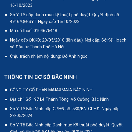
16/10/2023
Sở Y Tế cấp danh mục kỹ thuật phê duyệt. Quyết định số
4916/QĐ-SYT. Ngày cấp 16/10/2023
Mã số thuế: 0104675448
Ngày cấp ĐKKD: 20/05/2010 (lần đầu). Nơi cấp: Sở Kế Hoạch
và Đầu tư Thành Phố Hà Nội
Chịu trách nhiệm nội dung: Đỗ Ánh Ngọc
THÔNG TIN CƠ SỞ BẮC NINH
CÔNG TY CỔ PHẦN MAIA&MAIA BẮC NINH
Địa chỉ: Số 197 Lê Thánh Tông, Võ Cường, Bắc Ninh
Sở Y Tế Bắc Ninh cấp GPHĐ số: 530/BN-GPHĐ. Ngày cấp
28/05/2024
Sở Y Tế Bắc Ninh cấp Danh mục Kỹ thuật phê duyệt. Quyết
định số 450/QĐ-SYT. Ngày cấp 28/05/2024