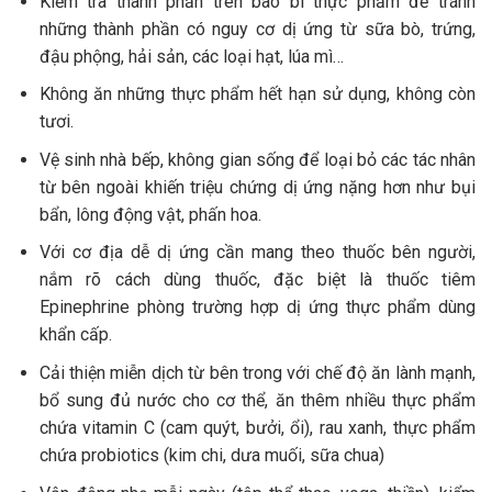
Kiểm tra thành phần trên bao bì thực phẩm để tránh
những thành phần có nguy cơ dị ứng từ sữa bò, trứng,
đậu phộng, hải sản, các loại hạt, lúa mì…
Không ăn những thực phẩm hết hạn sử dụng, không còn
tươi.
Vệ sinh nhà bếp, không gian sống để loại bỏ các tác nhân
từ bên ngoài khiến triệu chứng dị ứng nặng hơn như bụi
bẩn, lông động vật, phấn hoa.
Với cơ địa dễ dị ứng cần mang theo thuốc bên người,
nắm rõ cách dùng thuốc, đặc biệt là thuốc tiêm
Epinephrine phòng trường hợp dị ứng thực phẩm dùng
khẩn cấp.
Cải thiện miễn dịch từ bên trong với chế độ ăn lành mạnh,
bổ sung đủ nước cho cơ thể, ăn thêm nhiều thực phẩm
chứa vitamin C (cam quýt, bưởi, ổi), rau xanh, thực phẩm
chứa probiotics (kim chi, dưa muối, sữa chua)