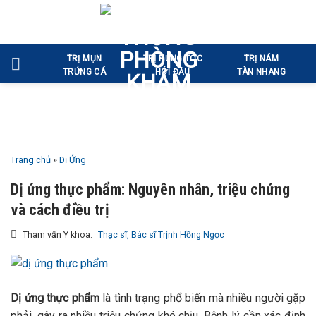
Bỏ
qua
nội
TRỊ MỤN
TRỊ RỤNG TÓC
TRỊ NÁM
dung
TRỨNG CÁ
HÓI ĐẦU
TÀN NHANG
Trang chủ
»
Dị Ứng
Dị ứng thực phẩm: Nguyên nhân, triệu chứng
và cách điều trị
Tham vấn Y khoa:
Thạc sĩ, Bác sĩ Trịnh Hồng Ngọc
Dị ứng thực phẩm
là tình trạng phổ biến mà nhiều người gặp
phải, gây ra nhiều triệu chứng khó chịu. Bệnh lý cần xác định