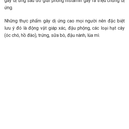
gây dị ứng sau đó giải phóng histamin gây ra triệu chứng dị
ứng.
Những thực phẩm gây dị ứng cao mọi người nên đặc biệt
lưu ý đó là động vật giáp xác, đậu phộng, các loại hạt cây
(óc chó, hồ đào), trứng, sữa bò, đậu nành, lúa mì.