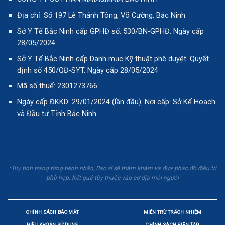
Địa chỉ: Số 197 Lê Thánh Tông, Võ Cường, Bắc Ninh
Sở Y Tế Bắc Ninh cấp GPHĐ số: 530/BN-GPHĐ. Ngày cấp
28/05/2024
Sở Y Tế Bắc Ninh cấp Danh mục Kỹ thuật phê duyệt. Quyết
định số 450/QĐ-SYT. Ngày cấp 28/05/2024
Mã số thuế: 2301273766
Ngày cấp ĐKKD: 29/01/2024 (lần đầu). Nơi cấp: Sở Kế Hoạch
và Đầu tư Tỉnh Bắc Ninh
*Tùy tình trạng từng bệnh nhân, Bác sĩ sẽ thăm khám và đưa phác đồ điều trị
phù hợp. Kết quả tùy thuộc vào cơ địa mỗi người
CHÍNH SÁCH BẢO MẬT
MIỄN TRỪ TRÁCH NHIỆM
ĐIỀU KHOẢN SỬ DỤNG
CHÍNH SÁCH BIÊN TẬP