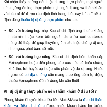
Khi nhận thấy những dấu hiệu dị ứng thực phẩm, mọi người
nên ngừng ăn loại thực phẩm nghi ngờ dị ứng và thăm khám
với bác sĩ để được xác định tình trạng. Lúc này, bác sĩ sẽ chỉ
định dùng
thuốc trị dị ứng thực phẩm
như sau:
Đối với trường hợp nhẹ
: Bác sĩ chỉ định ùng thuốc kháng
histamin, hoặc kem bôi ngoài da chứa corticosteroid
nồng độ thấp để giúp thuyên giảm các triệu chứng dị ứng
như ngứa, phát ban, sổ mũi,…
Đối với trường hợp nặng
: Bác sĩ chỉ định tiêm khẩn cấp
Epinephrine hoặc đến phòng cấp cứu nếu có triệu chứng
khó thở, tụt huyết áp hoặc sốc phản vệ do dị ứng. Nhiều
người có
cơ địa dị ứng
cần mang theo ống tiêm tự động
thuốc Epinephrine để sử dụng khi cần thiết.
VI. Bị dị ứng thực phẩm nên thăm khám ở đâu tốt?
Phòng khám Chuyên khoa Da liễu Maia&Maia là
địa chỉ thăm
khám và điều trị dị ứng
được nhiều khách hàng tin tưởng