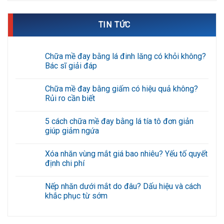
TIN TỨC
Chữa mề đay bằng lá đinh lăng có khỏi không?
Bác sĩ giải đáp
Không
có
Chữa mề đay bằng giấm có hiệu quả không?
bình
luận
Rủi ro cần biết
ở
Chữa
Không
mề
có
5 cách chữa mề đay bằng lá tía tô đơn giản
đay
bình
bằng
luận
giúp giảm ngứa
lá
ở
đinh
Chữa
Không
lăng
mề
có
Xóa nhăn vùng mắt giá bao nhiêu? Yếu tố quyết
có
đay
bình
khỏi
bằng
luận
định chi phí
không?
giấm
ở
Bác
có
5
Không
sĩ
hiệu
cách
có
Nếp nhăn dưới mắt do đâu? Dấu hiệu và cách
giải
quả
chữa
bình
đáp
không?
mề
luận
khắc phục từ sớm
Rủi
đay
ở
ro
bằng
Xóa
Không
cần
lá
nhăn
có
biết
tía
vùng
bình