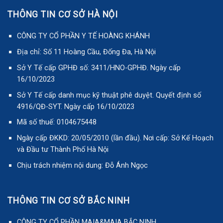
THÔNG TIN CƠ SỞ HÀ NỘI
CÔNG TY CỔ PHẦN Y TẾ HOÀNG KHÁNH
Địa chỉ: Số 11 Hoàng Cầu, Đống Đa, Hà Nội
Sở Y Tế cấp GPHĐ số: 3411/HNO-GPHĐ. Ngày cấp
16/10/2023
Sở Y Tế cấp danh mục kỹ thuật phê duyệt. Quyết định số
4916/QĐ-SYT. Ngày cấp 16/10/2023
Mã số thuế: 0104675448
Ngày cấp ĐKKD: 20/05/2010 (lần đầu). Nơi cấp: Sở Kế Hoạch
và Đầu tư Thành Phố Hà Nội
Chịu trách nhiệm nội dung: Đỗ Ánh Ngọc
THÔNG TIN CƠ SỞ BẮC NINH
CÔNG TY CỔ PHẦN MAIA&MAIA BẮC NINH