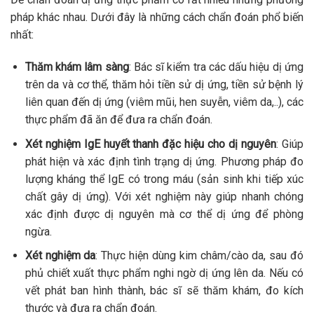
pháp khác nhau. Dưới đây là những cách chẩn đoán phổ biến
nhất:
Thăm khám lâm sàng
: Bác sĩ kiểm tra các dấu hiệu dị ứng
trên da và cơ thể, thăm hỏi tiền sử dị ứng, tiền sử bệnh lý
liên quan đến dị ứng (viêm mũi, hen suyễn, viêm da,..), các
thực phẩm đã ăn để đưa ra chẩn đoán.
Xét nghiệm IgE huyết thanh đặc hiệu cho dị nguyên
: Giúp
phát hiện và xác định tình trạng dị ứng. Phương pháp đo
lượng kháng thể IgE có trong máu (sản sinh khi tiếp xúc
chất gây dị ứng). Với xét nghiệm này giúp nhanh chóng
xác định được dị nguyên mà cơ thể dị ứng để phòng
ngừa.
Xét nghiệm da
: Thực hiện dùng kim châm/cào da, sau đó
phủ chiết xuất thực phẩm nghi ngờ dị ứng lên da. Nếu có
vết phát ban hình thành, bác sĩ sẽ thăm khám, đo kích
thước và đưa ra chẩn đoán.