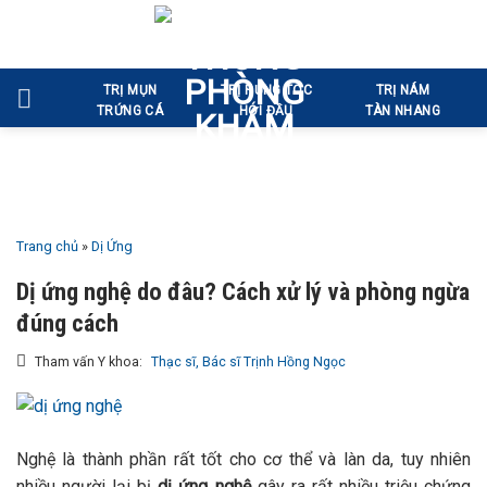
Bỏ
qua
nội
TRỊ MỤN
TRỊ RỤNG TÓC
TRỊ NÁM
dung
TRỨNG CÁ
HÓI ĐẦU
TÀN NHANG
Trang chủ
»
Dị Ứng
Dị ứng nghệ do đâu? Cách xử lý và phòng ngừa
đúng cách
Tham vấn Y khoa:
Thạc sĩ, Bác sĩ Trịnh Hồng Ngọc
Nghệ là thành phần rất tốt cho cơ thể và làn da, tuy nhiên
nhiều người lại bị
dị ứng nghệ
gây ra rất nhiều triệu chứng