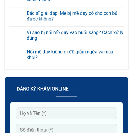
ở
Gợi
Không
ý
có
Bác sĩ giải đáp: Mẹ bị mề đay có cho con bú
6
bình
bài
luận
được không?
tập
ở
giảm
Nổi
Không
nếp
mề
có
Vì sao bị nổi mề đay vào buổi sáng? Cách xử lý
nhăn
đay
bình
quanh
ở
luận
đúng
miệng
mông
ở
hiệu
do
Bác
Không
quả
đâu?
sĩ
có
Nổi mề đay kiêng gì để giảm ngứa và mau
tại
Triệu
giải
bình
nhà
chứng
đáp:
luận
khỏi?
và
Mẹ
ở
cách
bị
Vì
Không
điều
mề
sao
có
trị
đay
bị
bình
có
nổi
luận
cho
mề
ở
con
đay
Nổi
bú
vào
mề
ĐĂNG KÝ KHÁM ONLINE
được
buổi
đay
không?
sáng?
kiêng
Cách
gì
xử
để
lý
giảm
đúng
ngứa
và
mau
khỏi?