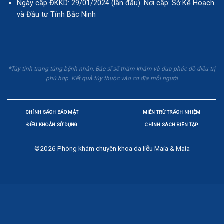
Ngày cấp ĐKKD: 29/01/2024 (lần đầu). Nơi cấp: Sở Kế Hoạch
và Đầu tư Tỉnh Bắc Ninh
*Tùy tình trạng từng bệnh nhân, Bác sĩ sẽ thăm khám và đưa phác đồ điều trị
phù hợp. Kết quả tùy thuộc vào cơ địa mỗi người
CHÍNH SÁCH BẢO MẬT
MIỄN TRỪ TRÁCH NHIỆM
ĐIỀU KHOẢN SỬ DỤNG
CHÍNH SÁCH BIÊN TẬP
©2026
Phòng khám chuyên khoa da liễu Maia & Maia