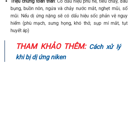
Triệu chứng toàn thân
:
Có dấu hiệu phù nề, tiêu chảy, đau
bụng, buồn nôn, ngứa và chảy nước mắt, nghẹt mũi, sổ
mũi. Nếu dị ứng nặng sẽ có dấu hiệu sốc phản vệ nguy
hiểm (phù mạch, sưng họng, khó thở, sụp mí mắt, tụt
huyết áp)
THAM KHẢO THÊM:
Cách xử lý
khi bị dị ứng niken