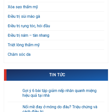
Xóa sẹo thẩm mỹ
Điều trị sùi mào gà
Điều trị rụng tóc, hói đầu
Điều trị nám – tàn nhang
Triệt lông thẩm mỹ
Chăm sóc da
TIN TỨC
Gợi ý 6 bài tập giảm nếp nhăn quanh miệng
hiệu quả tại nhà
Không
có
Nổi mề đay ở mông do đâu? Triệu chứng và
bình
luận
cách điều trị