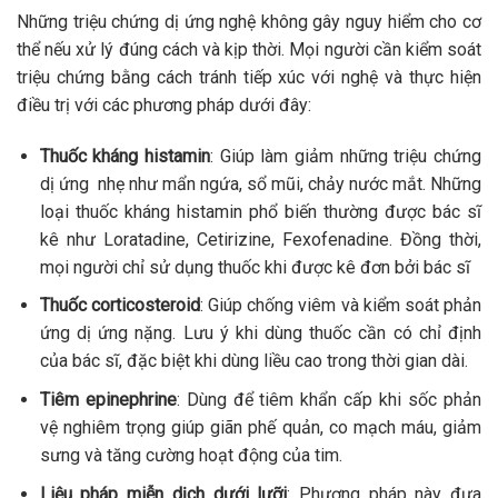
Những triệu chứng dị ứng nghệ không gây nguy hiểm cho cơ
thể nếu xử lý đúng cách và kịp thời. Mọi người cần kiểm soát
triệu chứng bằng cách tránh tiếp xúc với nghệ và thực hiện
điều trị với các phương pháp dưới đây:
Thuốc kháng histamin
: Giúp làm giảm những triệu chứng
dị ứng nhẹ như mẩn ngứa, sổ mũi, chảy nước mắt. Những
loại thuốc kháng histamin phổ biến thường được bác sĩ
kê như Loratadine, Cetirizine, Fexofenadine. Đồng thời,
mọi người chỉ sử dụng thuốc khi được kê đơn bởi bác sĩ
Thuốc corticosteroid
: Giúp chống viêm và kiểm soát phản
ứng dị ứng nặng. Lưu ý khi dùng thuốc cần có chỉ định
của bác sĩ, đặc biệt khi dùng liều cao trong thời gian dài.
Tiêm epinephrine
: Dùng để tiêm khẩn cấp khi sốc phản
vệ nghiêm trọng giúp giãn phế quản, co mạch máu, giảm
sưng và tăng cường hoạt động của tim.
Liệu pháp miễn dịch dưới lưỡi
: Phương pháp này đưa