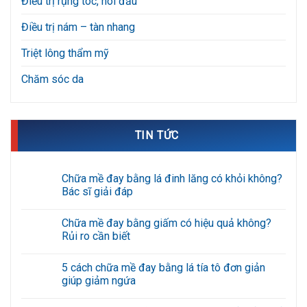
Điều trị rụng tóc, hói đầu
Điều trị nám – tàn nhang
Triệt lông thẩm mỹ
Chăm sóc da
TIN TỨC
Chữa mề đay bằng lá đinh lăng có khỏi không?
Bác sĩ giải đáp
Không
có
Chữa mề đay bằng giấm có hiệu quả không?
bình
luận
Rủi ro cần biết
ở
Chữa
Không
mề
có
5 cách chữa mề đay bằng lá tía tô đơn giản
đay
bình
bằng
luận
giúp giảm ngứa
lá
ở
đinh
Chữa
Không
lăng
mề
có