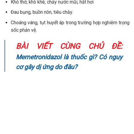
Khó thở, khò khè, chảy nước mũi, hắt hơi
Đau bụng, buồn nôn, tiêu chảy.
Choáng váng, tụt huyết áp trong trường hợp nghiêm trọng
sốc phản vệ.
BÀI VIẾT CÙNG CHỦ ĐỀ:
Memetronidazol là thuốc gì? Có nguy
cơ gây dị ứng do đâu?