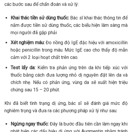
các bước sau để chẩn đoán và xử lý:
Khai thác tiền sử dùng thuốc:
Bác sĩ khai thác thông tin để
nắm được tiền sử dùng thuốc, các biểu hiện lâm sàng mà
mọi người đã gặp phải
Xét nghiệm máu:
Đo nồng độ IgE đặc hiệu với amoxicillin
hoặc penicillin trong máu. Mức IgE cao cho thấy độ mẫn
cảm với 2 loại hoạt chất trên cao.
Test lẩy da:
Kiểm tra phản ứng trên da khi tiếp xúc với
thuốc bằng cách đưa lượng nhỏ dị nguyên đặt lên da và
chích nhẹ. Nếu có phản ứng, vùng da sẽ xuất hiện triệu
chứng sau 15 – 20 phút.
Khi đã biết tình trạng dị ứng, bác sĩ sẽ đánh giá mức độ
nghiêm trọng và đưa ra các phương pháp xử lý như sau:
Ngừng ngay thuốc:
Đây là bước đầu tiên cần làm ngay khi
phát hiện các dấu hiệu dị ứng với Augmentin nhằm tránh