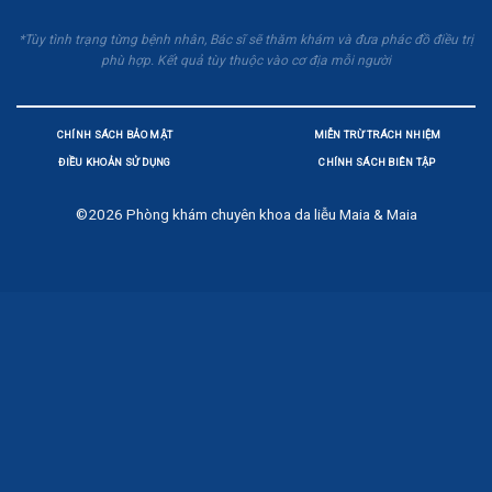
*Tùy tình trạng từng bệnh nhân, Bác sĩ sẽ thăm khám và đưa phác đồ điều trị
phù hợp. Kết quả tùy thuộc vào cơ địa mỗi người
CHÍNH SÁCH BẢO MẬT
MIỄN TRỪ TRÁCH NHIỆM
ĐIỀU KHOẢN SỬ DỤNG
CHÍNH SÁCH BIÊN TẬP
©2026
Phòng khám chuyên khoa da liễu Maia & Maia