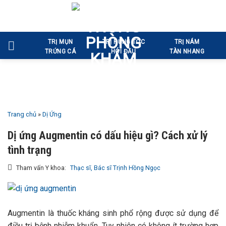
Bỏ
qua
nội
TRỊ MỤN
TRỊ RỤNG TÓC
TRỊ NÁM
dung
TRỨNG CÁ
HÓI ĐẦU
TÀN NHANG
Trang chủ
»
Dị Ứng
Dị ứng Augmentin có dấu hiệu gì? Cách xử lý
tình trạng
Tham vấn Y khoa:
Thạc sĩ, Bác sĩ Trịnh Hồng Ngọc
Augmentin là thuốc kháng sinh phổ rộng được sử dụng để
điều trị bệnh nhiễm khuẩn. Tuy nhiên có không ít trường hợp