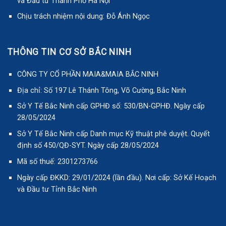
và Đầu tư Thành Phố Hà Nội
Chịu trách nhiệm nội dung: Đỗ Ánh Ngọc
THÔNG TIN CƠ SỞ BẮC NINH
CÔNG TY CỔ PHẦN MAIA&MAIA BẮC NINH
Địa chỉ: Số 197 Lê Thánh Tông, Võ Cường, Bắc Ninh
Sở Y Tế Bắc Ninh cấp GPHĐ số: 530/BN-GPHĐ. Ngày cấp
28/05/2024
Sở Y Tế Bắc Ninh cấp Danh mục Kỹ thuật phê duyệt. Quyết
định số 450/QĐ-SYT. Ngày cấp 28/05/2024
Mã số thuế: 2301273766
Ngày cấp ĐKKD: 29/01/2024 (lần đầu). Nơi cấp: Sở Kế Hoạch
và Đầu tư Tỉnh Bắc Ninh