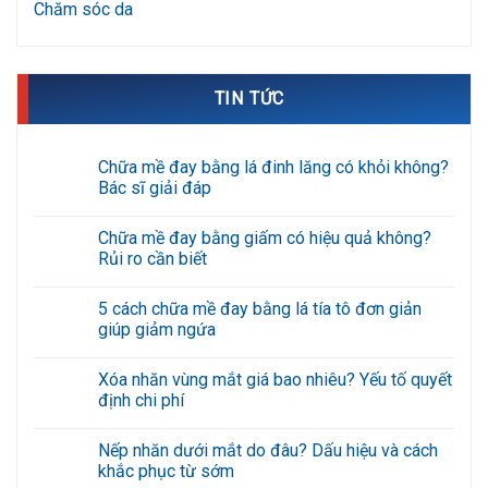
Chăm sóc da
TIN TỨC
Chữa mề đay bằng lá đinh lăng có khỏi không?
Bác sĩ giải đáp
Không
có
Chữa mề đay bằng giấm có hiệu quả không?
bình
luận
Rủi ro cần biết
ở
Chữa
Không
mề
có
5 cách chữa mề đay bằng lá tía tô đơn giản
đay
bình
bằng
luận
giúp giảm ngứa
lá
ở
đinh
Chữa
Không
lăng
mề
có
Xóa nhăn vùng mắt giá bao nhiêu? Yếu tố quyết
có
đay
bình
khỏi
bằng
luận
định chi phí
không?
giấm
ở
Bác
có
5
Không
sĩ
hiệu
cách
có
Nếp nhăn dưới mắt do đâu? Dấu hiệu và cách
giải
quả
chữa
bình
đáp
không?
mề
luận
khắc phục từ sớm
Rủi
đay
ở