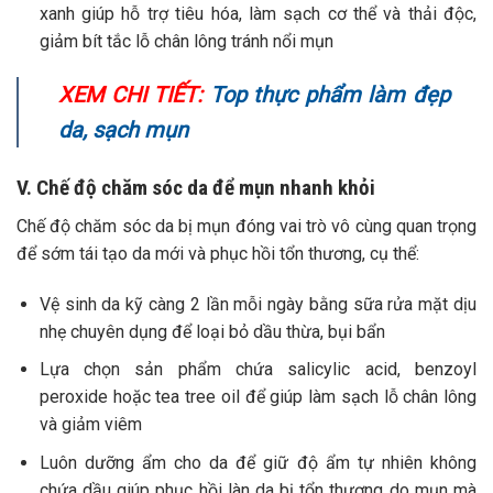
xanh giúp hỗ trợ tiêu hóa, làm sạch cơ thể và thải độc,
giảm bít tắc lỗ chân lông tránh nổi mụn
XEM CHI TIẾT:
Top thực phẩm làm đẹp
da, sạch mụn
V. Chế độ chăm sóc da để mụn nhanh khỏi
Chế độ chăm sóc da bị mụn đóng vai trò vô cùng quan trọng
để sớm tái tạo da mới và phục hồi tổn thương, cụ thể:
Vệ sinh da kỹ càng 2 lần mỗi ngày bằng sữa rửa mặt dịu
nhẹ chuyên dụng để loại bỏ dầu thừa, bụi bẩn
Lựa chọn sản phẩm chứa salicylic acid, benzoyl
peroxide hoặc tea tree oil để giúp làm sạch lỗ chân lông
và giảm viêm
Luôn dưỡng ẩm cho da để giữ độ ẩm tự nhiên không
chứa dầu giúp phục hồi làn da bị tổn thương do mụn mà