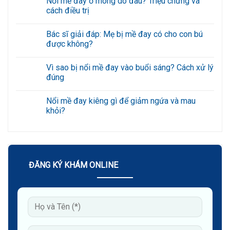
ở
Gợi
Không
ý
có
Bác sĩ giải đáp: Mẹ bị mề đay có cho con bú
6
bình
bài
luận
được không?
tập
ở
giảm
Nổi
Không
nếp
mề
có
Vì sao bị nổi mề đay vào buổi sáng? Cách xử lý
nhăn
đay
bình
quanh
ở
luận
đúng
miệng
mông
ở
hiệu
do
Bác
Không
quả
đâu?
sĩ
có
Nổi mề đay kiêng gì để giảm ngứa và mau
tại
Triệu
giải
bình
nhà
chứng
đáp:
luận
khỏi?
và
Mẹ
ở
cách
bị
Vì
Không
điều
mề
sao
có
trị
đay
bị
bình
có
nổi
luận
cho
mề
ở
con
đay
Nổi
bú
vào
mề
ĐĂNG KÝ KHÁM ONLINE
được
buổi
đay
không?
sáng?
kiêng
Cách
gì
xử
để
lý
giảm
đúng
ngứa
và
mau
khỏi?