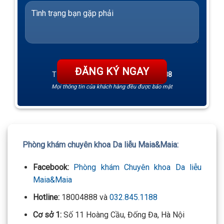
TƯ VẤN 24/7 HOTLINE:
032.845.1188
Mọi thông tin của khách hàng đều được bảo mật
Phòng khám chuyên khoa Da liễu Maia&Maia:
Facebook:
Phòng khám Chuyên khoa Da liễu
Maia&Maia
Hotline:
18004888 và
032.845.1188
Cơ sở 1:
Số 11 Hoàng Cầu, Đống Đa, Hà Nội
Cơ sở 2:
Số 197 Lê Thánh Tông, Võ Cường, Bắc