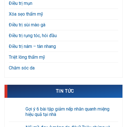
Xóa sẹo thẩm mỹ
Điều trị sùi mào gà
Điều trị rụng tóc, hói đầu
Điều trị nám – tàn nhang
Triệt lông thẩm mỹ
Chăm sóc da
TIN TỨC
Gợi ý 6 bài tập giảm nếp nhăn quanh miệng
hiệu quả tại nhà
Không
có
Nổi mề đay ở mông do đâu? Triệu chứng và
bình
luận
cách điều trị