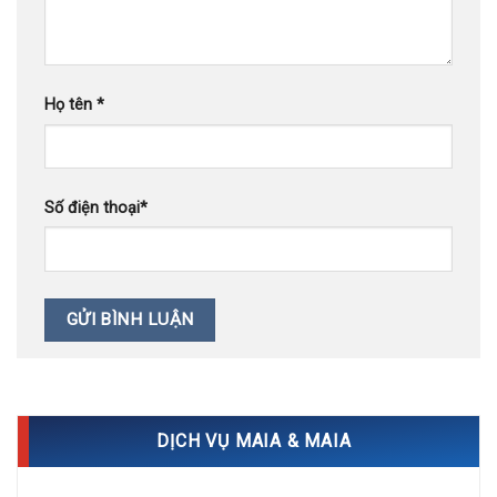
Họ tên
*
Số điện thoại
*
DỊCH VỤ MAIA & MAIA
Điều trị mụn