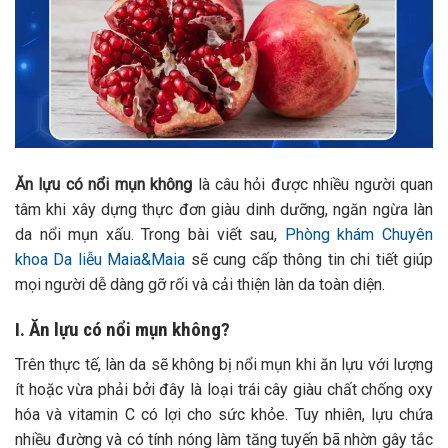
Ăn lựu có nổi mụn không
là câu hỏi được nhiều người quan
tâm khi xây dựng thực đơn giàu dinh dưỡng, ngăn ngừa làn
da nổi mụn xấu. Trong bài viết sau,
Phòng khám Chuyên
khoa Da liễu Maia&Maia
sẽ cung cấp thông tin chi tiết giúp
mọi người dễ dàng gỡ rối và cải thiện làn da toàn diện.
I. Ăn lựu có nổi mụn không?
Trên thực tế, làn da sẽ không bị nổi mụn khi ăn lựu với lượng
ít hoặc vừa phải bởi đây là loại trái cây giàu chất chống oxy
hóa và vitamin C có lợi cho sức khỏe. Tuy nhiên, lựu chứa
nhiều đường và có tính nóng làm tăng tuyến bã nhờn gây tắc