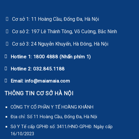
Cơ sở 1: 11 Hoàng Cầu, Đống Đa, Hà Nội
Cơ sở 2: 197 Lê Thánh Tông, Võ Cường, Bắc Ninh
Cơ sở 3: 24 Nguyễn Khuyến, Hà Đông, Hà Nội
Hotline 1: 1800 4888 (Nhấn phím 1)
Hotline 2: 032.845.1188
Email: info@maiamaia.com
THÔNG TIN CƠ SỞ HÀ NỘI
CÔNG TY CỔ PHẦN Y TẾ HOÀNG KHÁNH
Địa chỉ: Số 11 Hoàng Cầu, Đống Đa, Hà Nội
Sở Y Tế cấp GPHĐ số: 3411/HNO-GPHĐ. Ngày cấp
16/10/2023
Sở Y Tế cấp danh mục kỹ thuật phê duyệt. Quyết định số