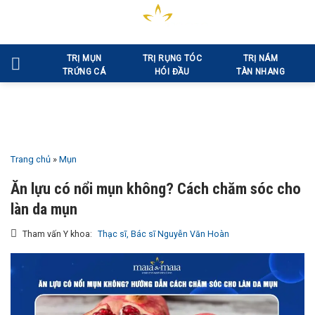
Bỏ
qua
nội
TRỊ MỤN
TRỊ RỤNG TÓC
TRỊ NÁM
dung
TRỨNG CÁ
HÓI ĐẦU
TÀN NHANG
Trang chủ
»
Mụn
Ăn lựu có nổi mụn không? Cách chăm sóc cho
làn da mụn
Tham vấn Y khoa:
Thạc sĩ, Bác sĩ Nguyễn Văn Hoàn