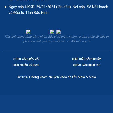
Ngày cấp ĐKKD: 29/01/2024 (lần đầu). Nơi cấp: Sở Kế Hoạch
và Đầu tư Tỉnh Bắc Ninh
*Tùy tình trạng từng bệnh nhân, Bác sĩ sẽ thăm khám và đưa phác đồ điều trị
phù hợp. Kết quả tùy thuộc vào cơ địa mỗi người
CHÍNH SÁCH BẢO MẬT
MIỄN TRỪ TRÁCH NHIỆM
ĐIỀU KHOẢN SỬ DỤNG
CHÍNH SÁCH BIÊN TẬP
©2026
Phòng khám chuyên khoa da liễu Maia & Maia