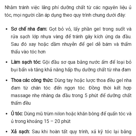
Nhằm tránh việc lãng phí dưỡng chất từ các nguyên liệu ủ
tóc, mọi người cần áp dụng theo quy trình chung dưới đây:
Sơ chế nha đam:
Gọt bỏ vỏ, lấy phần gel trong suốt và
rửa sạch lớp nhựa vàng để tránh gây kích ứng da đầu.
Sau đó xay hoặc dầm nhuyễn để gel dễ bám và thẩm
thấu vào tóc hơn
Làm sạch tóc:
Gội đầu sơ qua bằng nước ấm để loại bỏ
bụi bẩn và tăng khả năng hấp thụ dưỡng chất từ nha đam
Thoa các công thức:
Dùng tay hoặc lược thoa đều gel nha
đam từ chân tóc đến ngọn tóc. Đồng thời kết hợp
massage nhẹ nhàng da đầu trong 5 phút để dưỡng chất
thấm đều
Ủ tóc:
Dùng mũ trùm nilon hoặc khăn bông để quấn tóc và
ủ trong khoảng 15 – 20 phút
Xả sạch:
Sau khi hoàn tất quy trình, xả kỹ tóc lại bằng