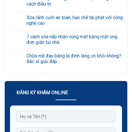
luận
cách điều trị
ở
Gợi
Không
ý
có
Xóa rãnh cười an toàn, hạn chế tái phát với công
6
bình
bài
luận
nghệ cao
tập
ở
giảm
Nổi
Không
nếp
mề
có
7 cách xóa nếp nhăn vùng mắt bằng mật ong
nhăn
đay
bình
quanh
ở
luận
đơn giản tại nhà
miệng
mông
ở
hiệu
do
Xóa
Không
quả
đâu?
rãnh
có
Chữa mề đay bằng lá đinh lăng có khỏi không?
tại
Triệu
cười
bình
nhà
chứng
an
luận
Bác sĩ giải đáp
và
toàn,
ở
cách
hạn
7
Không
điều
chế
cách
có
trị
tái
xóa
bình
phát
nếp
luận
với
nhăn
ở
công
vùng
Chữa
nghệ
mắt
mề
ĐĂNG KÝ KHÁM ONLINE
cao
bằng
đay
mật
bằng
ong
lá
đơn
đinh
giản
lăng
tại
có
nhà
khỏi
không?
Bác
sĩ