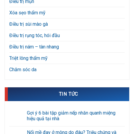
Điều trị mụn
Xóa sẹo thẩm mỹ
Điều trị sùi mào gà
Điều trị rụng tóc, hói đầu
Điều trị nám – tàn nhang
Triệt lông thẩm mỹ
Chăm sóc da
TIN TỨC
Gợi ý 6 bài tập giảm nếp nhăn quanh miệng
hiệu quả tại nhà
Không
có
Nổi mề đay ở mông do đâu? Triệu chứng và
bình