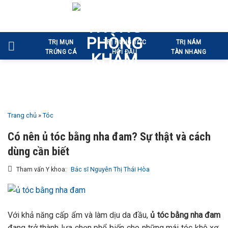
Bỏ
qua
nội
TRỊ MỤN
TRỊ RỤNG TÓC
TRỊ NÁM
dung
TRỨNG CÁ
HÓI ĐẦU
TÀN NHANG
Trang chủ
»
Tóc
Có nên ủ tóc bằng nha đam? Sự thật và cách
dùng cần biết
Tham vấn Y khoa:
Bác sĩ Nguyễn Thị Thái Hòa
Với khả năng cấp ẩm và làm dịu da đầu,
ủ tóc bằng nha đam
đang trở thành lựa chọn phổ biến cho những mái tóc khô xơ,