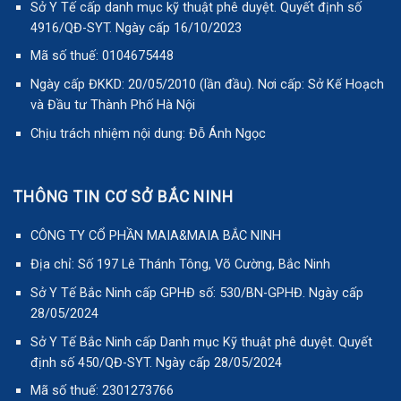
Sở Y Tế cấp danh mục kỹ thuật phê duyệt. Quyết định số
4916/QĐ-SYT. Ngày cấp 16/10/2023
Mã số thuế: 0104675448
Ngày cấp ĐKKD: 20/05/2010 (lần đầu). Nơi cấp: Sở Kế Hoạch
và Đầu tư Thành Phố Hà Nội
Chịu trách nhiệm nội dung: Đỗ Ánh Ngọc
THÔNG TIN CƠ SỞ BẮC NINH
CÔNG TY CỔ PHẦN MAIA&MAIA BẮC NINH
Địa chỉ: Số 197 Lê Thánh Tông, Võ Cường, Bắc Ninh
Sở Y Tế Bắc Ninh cấp GPHĐ số: 530/BN-GPHĐ. Ngày cấp
28/05/2024
Sở Y Tế Bắc Ninh cấp Danh mục Kỹ thuật phê duyệt. Quyết
định số 450/QĐ-SYT. Ngày cấp 28/05/2024
Mã số thuế: 2301273766