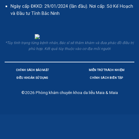
Ngày cấp ĐKKD: 29/01/2024 (lần đầu). Nơi cấp: Sở Kế Hoạch
và Đầu tư Tỉnh Bắc Ninh
*Tùy tình trạng từng bệnh nhân, Bác sĩ sẽ thăm khám và đưa phác đồ điều trị
phù hợp. Kết quả tùy thuộc vào cơ địa mỗi người
CHÍNH SÁCH BẢO MẬT
MIỄN TRỪ TRÁCH NHIỆM
ĐIỀU KHOẢN SỬ DỤNG
CHÍNH SÁCH BIÊN TẬP
©2026
Phòng khám chuyên khoa da liễu Maia & Maia