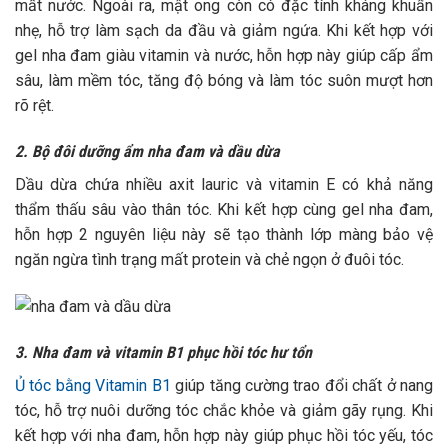
mất nước. Ngoài ra, mật ong còn có đặc tính kháng khuẩn
nhẹ, hỗ trợ làm sạch da đầu và giảm ngứa. Khi kết hợp với
gel nha đam giàu vitamin và nước, hỗn hợp này giúp cấp ẩm
sâu, làm mềm tóc, tăng độ bóng và làm tóc suôn mượt hơn
rõ rệt.
2. Bộ đôi dưỡng ẩm nha đam và dầu dừa
Dầu dừa chứa nhiều axit lauric và vitamin E có khả năng
thẩm thấu sâu vào thân tóc. Khi kết hợp cùng gel nha đam,
hỗn hợp 2 nguyên liệu này sẽ tạo thành lớp màng bảo vệ
ngăn ngừa tình trạng mất protein và chẻ ngọn ở đuôi tóc.
3. Nha đam và vitamin B1 phục hồi tóc hư tổn
Ủ tóc bằng Vitamin B1
giúp tăng cường trao đổi chất ở nang
tóc, hỗ trợ nuôi dưỡng tóc chắc khỏe và giảm gãy rụng. Khi
kết hợp với nha đam, hỗn hợp này giúp phục hồi tóc yếu, tóc