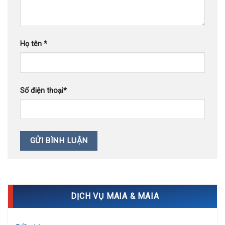
Họ tên
*
Số điện thoại
*
DỊCH VỤ MAIA & MAIA