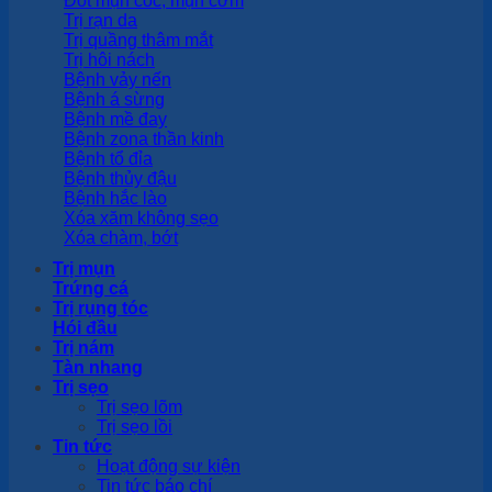
Đốt mụn cóc, mụn cơm
Trị rạn da
Trị quầng thâm mắt
Trị hôi nách
Bệnh vảy nến
Bệnh á sừng
Bệnh mề đay
Bệnh zona thần kinh
Bệnh tổ đỉa
Bệnh thủy đậu
Bệnh hắc lào
Xóa xăm không sẹo
Xóa chàm, bớt
Trị mụn
Trứng cá
Trị rụng tóc
Hói đầu
Trị nám
Tàn nhang
Trị sẹo
Trị sẹo lõm
Trị sẹo lồi
Tin tức