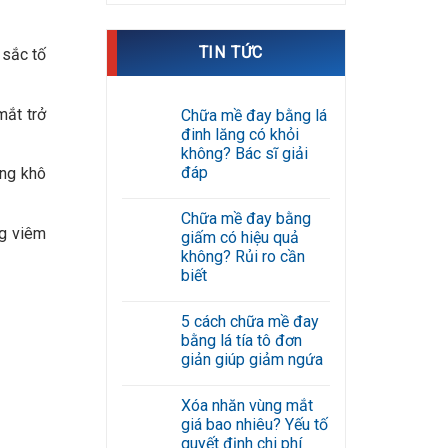
TIN TỨC
 sắc tố
mắt trở
Chữa mề đay bằng lá
đinh lăng có khỏi
không? Bác sĩ giải
đáp
ạng khô
Không
có
Chữa mề đay bằng
bình
ng viêm
luận
giấm có hiệu quả
ở
không? Rủi ro cần
Chữa
mề
biết
đay
Không
bằng
có
lá
5 cách chữa mề đay
bình
đinh
luận
lăng
bằng lá tía tô đơn
ở
có
giản giúp giảm ngứa
Chữa
khỏi
mề
không?
Không
đay
Bác
có
bằng
sĩ
Xóa nhăn vùng mắt
bình
giấm
giải
luận
giá bao nhiêu? Yếu tố
có
đáp
ở
hiệu
quyết định chi phí
5