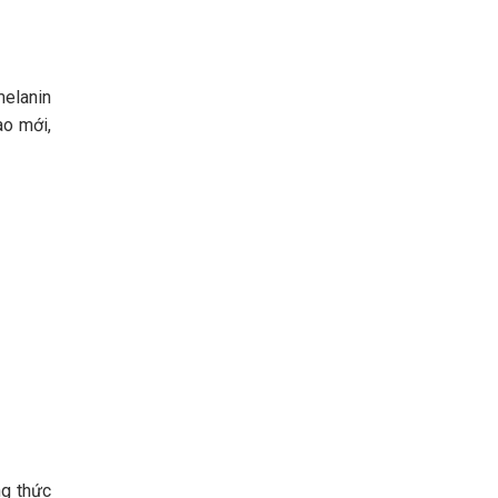
melanin
ào mới,
ng thức