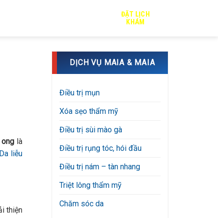
ĐẶT LỊCH
TRỊ SẸO
TIN TỨC
TUYỂN DỤNG
KHÁM
DỊCH VỤ MAIA & MAIA
Điều trị mụn
Xóa sẹo thẩm mỹ
Điều trị sùi mào gà
 ong
là
Điều trị rụng tóc, hói đầu
a liễu
Điều trị nám – tàn nhang
Triệt lông thẩm mỹ
Chăm sóc da
i thiện