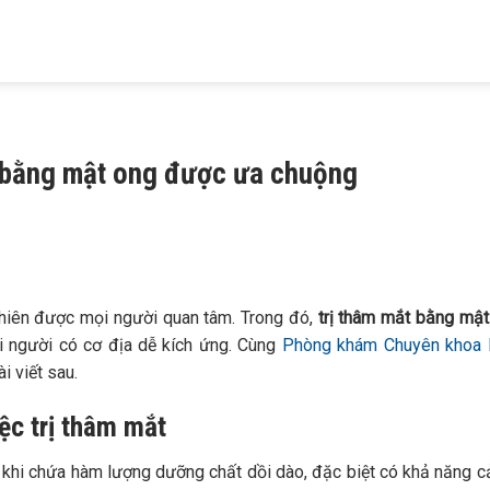
HIỆU
KHÁM BỆNH
TRỊ MỤN
TRỊ RỤNG TÓC
TRỊ NÁM
 MAIA
DA LIỄU
TRỨNG CÁ
HÓI ĐẦU
TÀN NHANG
t bằng mật ong được ưa chuộng
nhiên được mọi người quan tâm. Trong đó,
trị thâm mắt bằng mật
ới người có cơ địa dễ kích ứng. Cùng
Phòng khám Chuyên khoa D
i viết sau.
ệc trị thâm mắt
khi chứa hàm lượng dưỡng chất dồi dào, đặc biệt có khả năng cả