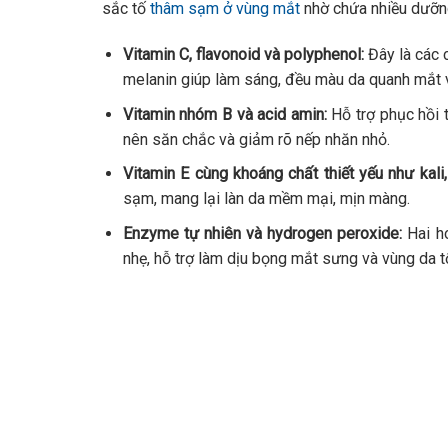
sắc tố
thâm sạm ở vùng mắt
nhờ chứa nhiều dưỡng
Vitamin C, flavonoid và polyphenol:
Đây là các 
melanin giúp làm sáng, đều màu da quanh mắt và
Vitamin nhóm B và acid amin:
Hỗ trợ phục hồi t
nên săn chắc và giảm rõ nếp nhăn nhỏ.
Vitamin E cùng khoáng chất thiết yếu như kali,
sạm, mang lại làn da mềm mại, mịn màng.
Enzyme tự nhiên và hydrogen peroxide:
Hai ho
nhẹ, hỗ trợ làm dịu bọng mắt sưng và vùng da t