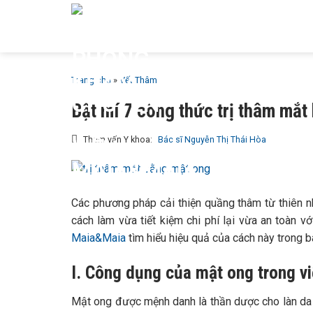
Bỏ
GIỚI T
qua
MAIA &
nội
dung
Trang chủ
»
Vết Thâm
Bật mí 7 công thức trị thâm mắ
Tham vấn Y khoa:
Bác sĩ Nguyễn Thị Thái Hòa
Các phương pháp cải thiện quầng thâm từ thiên 
cách làm vừa tiết kiệm chi phí lại vừa an toàn v
Maia&Maia
tìm hiểu hiệu quả của cách này trong bà
I. Công dụng của mật ong trong vi
Mật ong được mệnh danh là thần dược cho làn da 