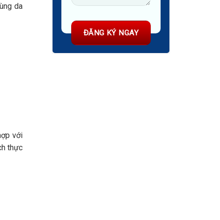
vùng da
hợp với
ch thực