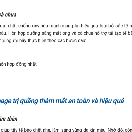
cà chua
hoạt chất chống oxy hóa mạnh mang lại hiệu quả loại bỏ sắc tố 
àu. Hỗn hợp dưỡng sáng mật ong và cà chua hỗ trợ tái tạo tế b
ọi người hãy thực hiện theo các bước sau:
 hỗn hợp đồng nhất
ge trị quầng thâm mắt an toàn và hiệu quả
iảm thân
 giúp tẩy tế bào chết nhẹ, làm sáng vùng da xỉn màu. Nhờ đó, cô