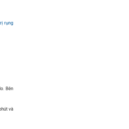
trị rụng
lo. Bên
phút và