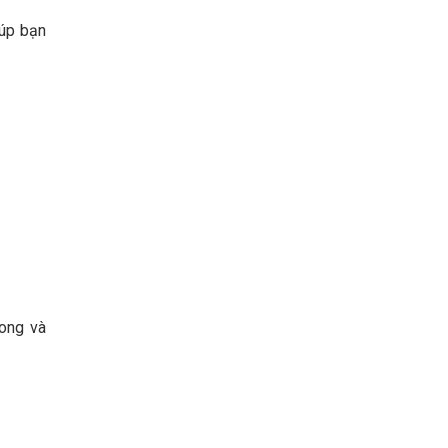
iúp bạn
 ong và