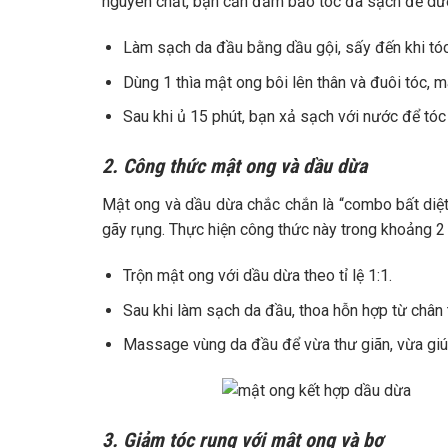
nguyên chất, bạn cần đảm bảo tóc đã sạch để dưỡn
Làm sạch da đầu bằng dầu gội, sấy đến khi tóc
Dùng 1 thìa mật ong bôi lên thân và đuôi tóc, 
Sau khi ủ 15 phút, bạn xả sạch với nước để tóc k
2. Công thức mật ong và dầu dừa
Mật ong và dầu dừa chắc chắn là “combo bất diệ
gãy rụng. Thực hiện công thức này trong khoảng 2 t
Trộn mật ong với dầu dừa theo tỉ lệ 1:1.
Sau khi làm sạch da đầu, thoa hỗn hợp từ chân 
Massage vùng da đầu để vừa thư giãn, vừa giú
3. Giảm tóc rụng với mật ong và bơ