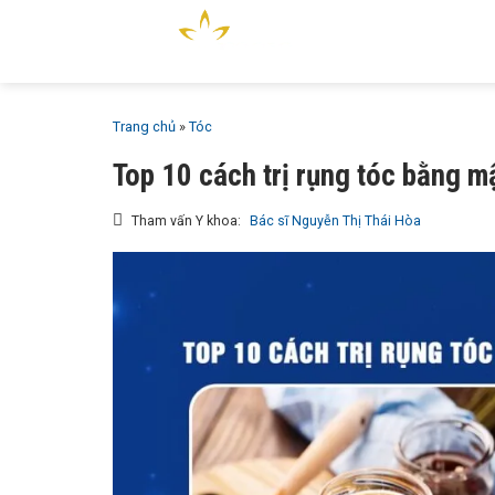
Bỏ
GIỚI T
qua
MAIA &
nội
dung
Trang chủ
»
Tóc
Top 10 cách trị rụng tóc bằng m
Tham vấn Y khoa:
Bác sĩ Nguyễn Thị Thái Hòa