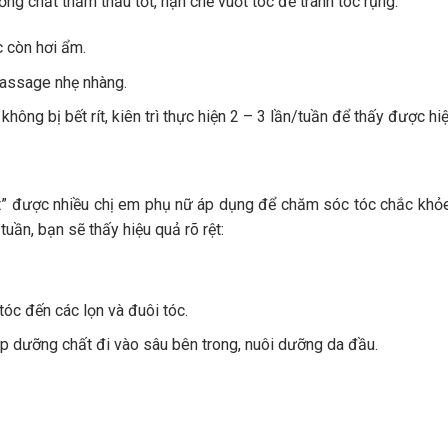
g chất thẩm thấu tốt, hạn chế vuốt tóc để tránh tóc rụng.
 còn hơi ẩm.
massage nhẹ nhàng.
hông bị bết rít, kiên trì thực hiện 2 – 3 lần/tuần để thấy được hi
t” được nhiều chị em phụ nữ áp dụng để chăm sóc tóc chắc khỏ
uần, bạn sẽ thấy hiệu quả rõ rệt:
tóc đến các lọn và đuôi tóc.
p dưỡng chất đi vào sâu bên trong, nuôi dưỡng da đầu.