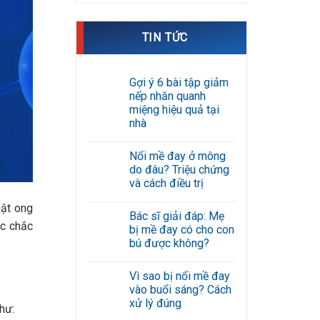
TIN TỨC
Gợi ý 6 bài tập giảm
nếp nhăn quanh
miệng hiệu quả tại
nhà
Không
có
Nổi mề đay ở mông
bình
luận
do đâu? Triệu chứng
ở
và cách điều trị
Gợi
ý
Không
6
mật ong
có
bài
Bác sĩ giải đáp: Mẹ
bình
tập
óc chắc
luận
bị mề đay có cho con
giảm
ở
nếp
bú được không?
Nổi
nhăn
mề
Không
quanh
đay
có
miệng
ở
Vì sao bị nổi mề đay
bình
hiệu
mông
luận
quả
vào buổi sáng? Cách
do
ở
tại
đâu?
xử lý đúng
Bác
nhà
hư:
Triệu
sĩ
Không
chứng