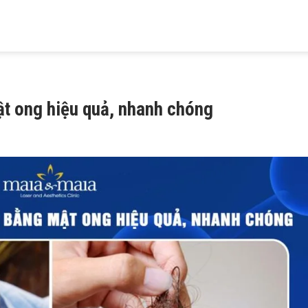
HIỆU
KHÁM BỆNH
TRỊ MỤN
TRỊ RỤNG TÓC
TRỊ NÁM
 MAIA
DA LIỄU
TRỨNG CÁ
HÓI ĐẦU
TÀN NHANG
ật ong hiệu quả, nhanh chóng