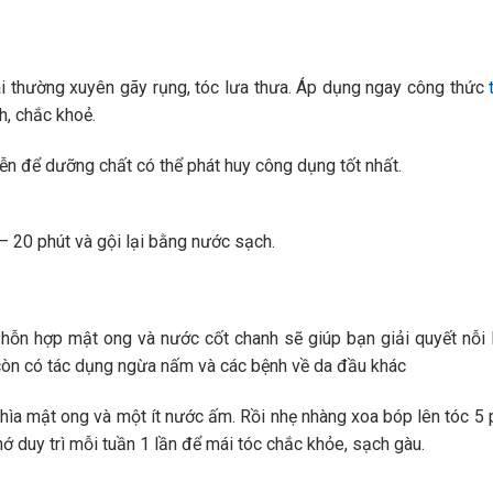
i thường xuyên gãy rụng, tóc lưa thưa. Áp dụng ngay công thức
, chắc khoẻ.
n để dưỡng chất có thể phát huy công dụng tốt nhất.
– 20 phút và gội lại bằng nước sạch.
ì hỗn hợp mật ong và nước cốt chanh sẽ giúp bạn giải quyết nỗi 
còn có tác dụng ngừa nấm và các bệnh về da đầu khác
 thìa mật ong và một ít nước ấm. Rồi nhẹ nhàng xoa bóp lên tóc 5 
ớ duy trì mỗi tuần 1 lần để mái tóc chắc khỏe, sạch gàu.