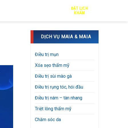
ĐẶT LỊCH
TRỊ SẸO
TIN TỨC
TUYỂN DỤNG
KHÁM
DỊCH VỤ MAIA & MAIA
Điều trị mụn
Xóa sẹo thẩm mỹ
Điều trị sùi mào gà
Điều trị rụng tóc, hói đầu
Điều trị nám – tàn nhang
Triệt lông thẩm mỹ
Chăm sóc da