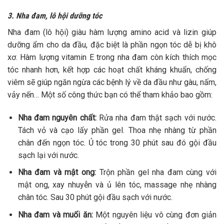
3. Nha đam, lô hội dưỡng tóc
Nha đam (lô hội) giàu hàm lượng amino acid và lizin giúp
dưỡng ẩm cho da đầu, đặc biệt là phần ngọn tóc dễ bị khô
xơ. Hàm lượng vitamin E trong nha đam còn kích thích mọc
tóc nhanh hơn, kết hợp các hoạt chất kháng khuẩn, chống
viêm sẽ giúp ngăn ngừa các bệnh lý về da đầu như gàu, nấm,
vảy nến… Một số công thức bạn có thể tham khảo bao gồm:
Nha đam nguyên chất:
Rửa nha đam thật sạch với nước.
Tách vỏ và cạo lấy phần gel. Thoa nhẹ nhàng từ phần
chân đến ngọn tóc. Ủ tóc trong 30 phút sau đó gội đầu
sạch lại với nước.
Nha đam và mật ong:
Trộn phần gel nha đam cùng với
mật ong, xay nhuyễn và ủ lên tóc, massage nhẹ nhàng
chân tóc. Sau 30 phút gội đầu sạch với nước.
Nha đam và muối ăn:
Một nguyên liệu vô cùng đơn giản