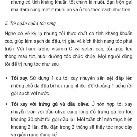
nhưng có tính kháng khuẩn tốt chính là muối. Bạn trộn gel
nha đam cùng một ít muối ăn và ủ tóc theo cách như trên.
5. Tỏi ngăn ngừa tóc rụng
Nghe có vẻ kỳ lạ nhưng tỏi thực chất có tính kháng khuẩn
cao, giúp làm sạch da đầu, trị gàu và kích thích nang tóc phát
triển. Với hàm lượng vitamin C và selen cao, tỏi giúp lưu
thông máu tốt, nuôi dưỡng tóc chắc khỏe. Mọi người dùng
tỏi để trị rung tóc như sau:
Tỏi xay:
Sử dụng 1 củ tỏi xay nhuyễn sền sệt đắp lên
những chỗ da đầu bị hói, rụng nhiều, để khoảng 1 tiếng rồi
gội sạch với nước.
Tỏi xay với trứng gà và dầu olive:
Ủ hỗn hợp tỏi xay
nhuyễn trộn với dầu olive cùng lòng đỏ trứng gà lên tóc
khoảng 30 phút rồi gội đầu lại. Mỗi tuần chỉ nên thực hiện
khoảng 2 lần, đều đặn trong 2 tháng sẽ thấy tóc mọc dày
và giảm rụng đáng kể.