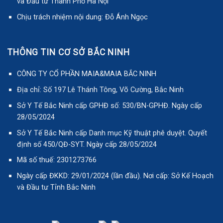
và Đầu tư Thành Phố Hà Nội
Chịu trách nhiệm nội dung: Đỗ Ánh Ngọc
THÔNG TIN CƠ SỞ BẮC NINH
CÔNG TY CỔ PHẦN MAIA&MAIA BẮC NINH
Địa chỉ: Số 197 Lê Thánh Tông, Võ Cường, Bắc Ninh
Sở Y Tế Bắc Ninh cấp GPHĐ số: 530/BN-GPHĐ. Ngày cấp
28/05/2024
Sở Y Tế Bắc Ninh cấp Danh mục Kỹ thuật phê duyệt. Quyết
định số 450/QĐ-SYT. Ngày cấp 28/05/2024
Mã số thuế: 2301273766
Ngày cấp ĐKKD: 29/01/2024 (lần đầu). Nơi cấp: Sở Kế Hoạch
và Đầu tư Tỉnh Bắc Ninh