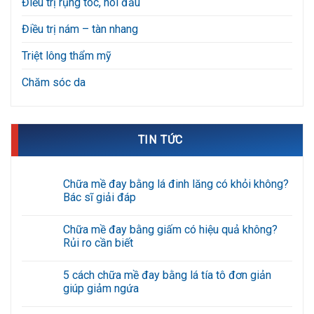
Điều trị rụng tóc, hói đầu
Điều trị nám – tàn nhang
Triệt lông thẩm mỹ
Chăm sóc da
TIN TỨC
Chữa mề đay bằng lá đinh lăng có khỏi không?
Bác sĩ giải đáp
Không
có
Chữa mề đay bằng giấm có hiệu quả không?
bình
luận
Rủi ro cần biết
ở
Chữa
Không
mề
có
5 cách chữa mề đay bằng lá tía tô đơn giản
đay
bình
bằng
luận
giúp giảm ngứa
lá
ở
đinh
Chữa
Không
lăng
mề
có