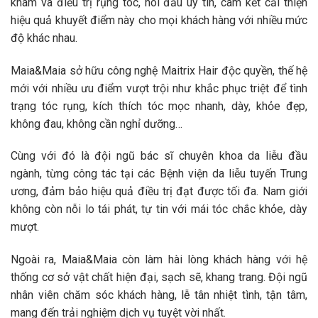
khám và điều trị rụng tóc, hói đầu uy tín, cam kết cải thiện
hiệu quả khuyết điểm này cho mọi khách hàng với nhiều mức
độ khác nhau.
Maia&Maia sở hữu công nghệ Maitrix Hair độc quyền, thế hệ
mới với nhiều ưu điểm vượt trội như khắc phục triệt để tình
trạng tóc rụng, kích thích tóc mọc nhanh, dày, khỏe đẹp,
không đau, không cần nghỉ dưỡng…
Cùng với đó là đội ngũ bác sĩ chuyên khoa da liễu đầu
ngành, từng công tác tại các Bệnh viện da liễu tuyến Trung
ương, đảm bảo hiệu quả điều trị đạt được tối đa. Nam giới
không còn nỗi lo tái phát, tự tin với mái tóc chắc khỏe, dày
mượt.
Ngoài ra, Maia&Maia còn làm hài lòng khách hàng với hệ
thống cơ sở vật chất hiện đại, sạch sẽ, khang trang. Đội ngũ
nhân viên chăm sóc khách hàng, lễ tân nhiệt tình, tận tâm,
mang đến trải nghiệm dịch vụ tuyệt vời nhất.