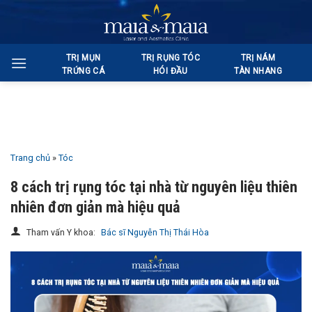
Bỏ
qua
nội
TRỊ MỤN
TRỊ RỤNG TÓC
TRỊ NÁM
dung
TRỨNG CÁ
HÓI ĐẦU
TÀN NHANG
Trang chủ
»
Tóc
8 cách trị rụng tóc tại nhà từ nguyên liệu thiên
nhiên đơn giản mà hiệu quả
Tham vấn Y khoa:
Bác sĩ Nguyễn Thị Thái Hòa