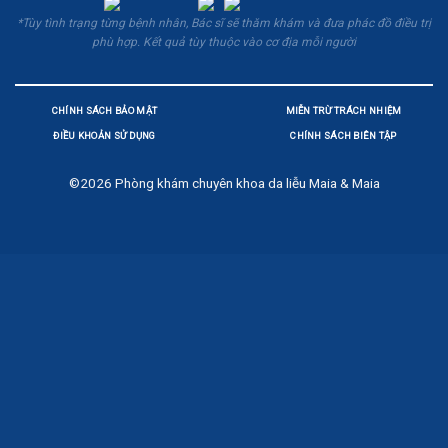
*Tùy tình trạng từng bệnh nhân, Bác sĩ sẽ thăm khám và đưa phác đồ điều trị
phù hợp. Kết quả tùy thuộc vào cơ địa mỗi người
CHÍNH SÁCH BẢO MẬT
MIỄN TRỪ TRÁCH NHIỆM
ĐIỀU KHOẢN SỬ DỤNG
CHÍNH SÁCH BIÊN TẬP
©2026
Phòng khám chuyên khoa da liễu Maia & Maia