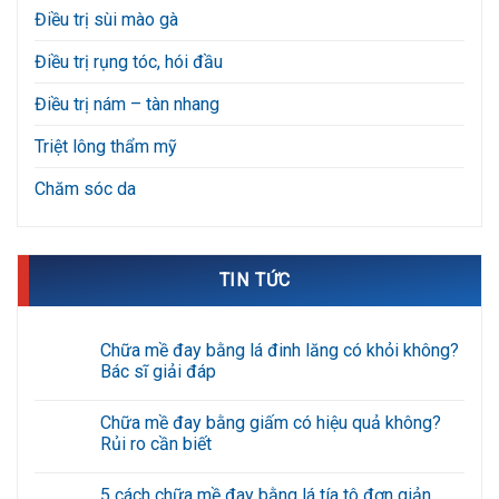
Điều trị sùi mào gà
Điều trị rụng tóc, hói đầu
Điều trị nám – tàn nhang
Triệt lông thẩm mỹ
Chăm sóc da
TIN TỨC
Chữa mề đay bằng lá đinh lăng có khỏi không?
Bác sĩ giải đáp
Không
có
Chữa mề đay bằng giấm có hiệu quả không?
bình
luận
Rủi ro cần biết
ở
Chữa
Không
mề
có
5 cách chữa mề đay bằng lá tía tô đơn giản
đay
bình