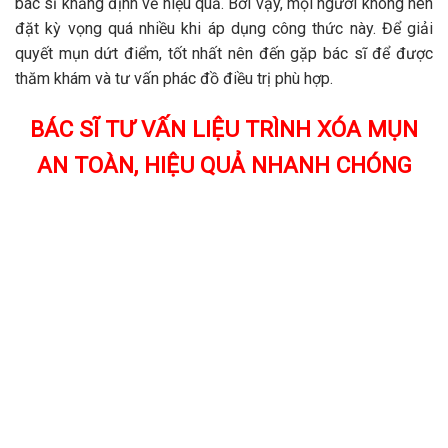
bác sĩ khẳng định về hiệu quả. Bởi vậy, mọi người không nên
đặt kỳ vọng quá nhiều khi áp dụng công thức này. Để giải
quyết mụn dứt điểm, tốt nhất nên
đến gặp bác sĩ để được
thăm khám và tư vấn phác đồ điều trị phù hợp.
BÁC SĨ TƯ VẤN LIỆU TRÌNH XÓA MỤN
AN TOÀN, HIỆU QUẢ NHANH CHÓNG