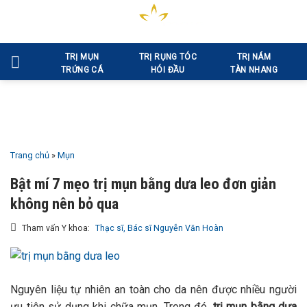
Bỏ
qua
nội
TRỊ MỤN
TRỊ RỤNG TÓC
TRỊ NÁM
dung
TRỨNG CÁ
HÓI ĐẦU
TÀN NHANG
Trang chủ
»
Mụn
Bật mí 7 mẹo trị mụn bằng dưa leo đơn giản
không nên bỏ qua
Tham vấn Y khoa:
Thạc sĩ, Bác sĩ Nguyễn Văn Hoàn
Nguyên liệu tự nhiên an toàn cho da nên được nhiều người
ưu tiên sử dụng khi chữa mụn. Trong đó,
trị mụn bằng dưa