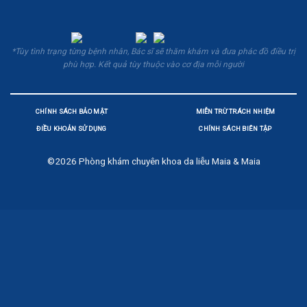
*Tùy tình trạng từng bệnh nhân, Bác sĩ sẽ thăm khám và đưa phác đồ điều trị
phù hợp. Kết quả tùy thuộc vào cơ địa mỗi người
CHÍNH SÁCH BẢO MẬT
MIỄN TRỪ TRÁCH NHIỆM
ĐIỀU KHOẢN SỬ DỤNG
CHÍNH SÁCH BIÊN TẬP
©2026
Phòng khám chuyên khoa da liễu Maia & Maia