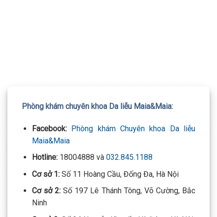
TƯ VẤN 24/7 HOTLINE:
Mọi thông tin của khách hàng đều được bảo mật
032.845.1188
Phòng khám chuyên khoa Da liễu Maia&Maia:
Facebook:
Phòng khám Chuyên khoa Da liễu
Maia&Maia
Hotline:
18004888 và
032.845.1188
Cơ sở 1:
Số 11 Hoàng Cầu, Đống Đa, Hà Nội
Cơ sở 2:
Số 197 Lê Thánh Tông, Võ Cường, Bắc
Ninh