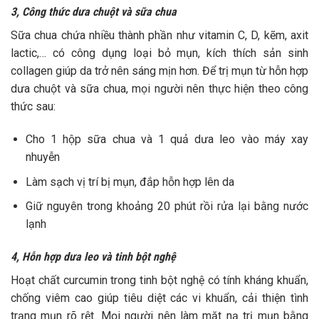
3, Công thức dưa chuột và sữa chua
Sữa chua chứa nhiều thành phần như vitamin C, D, kẽm, axit
lactic,… có công dụng loại bỏ mụn, kích thích sản sinh
collagen giúp da trở nên sáng mịn hơn. Để trị mụn từ hỗn hợp
dưa chuột và sữa chua, mọi người nên thực hiện theo công
thức sau:
Cho 1 hộp sữa chua và 1 quả dưa leo vào máy xay
nhuyễn
Làm sạch vị trí bị mụn, đắp hỗn hợp lên da
Giữ nguyên trong khoảng 20 phút rồi rửa lại bằng nước
lạnh
4, Hỗn hợp dưa leo và tinh bột nghệ
Hoạt chất curcumin trong tinh bột nghệ có tính kháng khuẩn,
chống viêm cao giúp tiêu diệt các vi khuẩn, cải thiện tình
trạng mụn rõ rệt. Mọi người nên làm mặt nạ trị mụn bằng