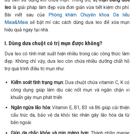
leo
là giải pháp làm đẹp vừa đơn giản vừa tiết kiệm chi phí.
Bài viết sau của
Phòng khám Chuyên khoa Da liễu
Maia&Maia
sẽ bật mí các cách dùng dưa leo để xóa mụn
hiệu quả ngay tại nhà.
I. Dùng dưa chuột có trị mụn được không?
Dưa leo có tính mát xuất hiện nhiều trong các công thức làm
đẹp. Không chỉ vậy, dưa leo còn chứa nhiều dưỡng chất hỗ
trợ quá trình điều trị mụn như:
Kiểm soát tình trạng mụn:
Dưa chuột chứa vitamin C, K có
công dụng giúp làm dịu các nốt mụn và ngăn chặn vi
khuẩn gây mụn phát triển
Ngăn ngừa lão hóa:
Vitamin E, B1, B3 và B6 giúp cải thiện
cấu trúc da, bảo vệ da khỏi tác nhân gây lão hóa da từ
bên ngoài
Giúp da chắc khỏe và mịn màng hơn:
Thành phần magie