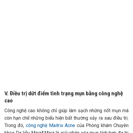
TƯ VẤN 24/7 HOTLINE:
Mọi thông tin của khách hàng đều được bảo mật
032.845.1188
V. Điều trị dứt điểm tình trạng mụn bằng công nghệ
cao
Công nghệ cao không chỉ giúp làm sạch những nốt mụn mà
còn hạn chế những biểu hiện bất thường xảy ra sau điều trị.
Trong đó,
công nghệ Maitrix Acne
của Phòng khám Chuyên
khoa Da liễu Maia&Maia là giải pháp xóa mụn tích hợp đa trị