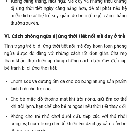
Kiêng căng thẳng, mất ngủ
: Mề đay và những triệu chứng
dị ứng thời tiết ngày càng nặng hơn, dễ tái phát nếu hệ
miễn dịch cơ thể trẻ suy giảm do bé mất ngủ, căng thẳng
thường xuyên.
VI. Cách phòng ngừa dị ứng thời tiết nổi mề đay ở trẻ
Tình trạng trẻ bị dị ứng thời tiết nổi mề đay hoàn toàn phòng
ngừa được dễ dàng với những cách rất đơn giản. Cha mẹ
tham khảo thực hiện áp dụng những cách dưới đây để giúp
bé tránh bị dị ứng thời tiết:
Chăm sóc và dưỡng ẩm da cho bé bằng những sản phẩm
lành tính cho trẻ nhỏ.
Cho bé mặc đồ thoáng mát khi trời nóng, giữ ấm cơ thể
khi trời lạnh, hạn chế cho bé ra ngoài nếu thời tiết thay đổi.
Không cho trẻ nhỏ chơi dưới đất, tiếp xúc với thú nhồi
bông, vật nuôi trong nhà dễ khiến làn da nhạy cảm của bé
dị ứng, ngứa ngáy.