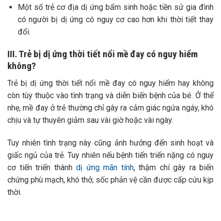
Một số trẻ cơ địa dị ứng bẩm sinh hoặc tiền sử gia đình
có người bị dị ứng có nguy cơ cao hơn khi thời tiết thay
đổi.
III. Trẻ bị dị ứng thời tiết nổi mề đay có nguy hiểm
không?
Trẻ bị dị ứng thời tiết nổi mề đay có nguy hiểm hay không
còn tùy thuộc vào tình trạng và diễn biến bệnh của bé. Ở thể
nhẹ, mề đay ở trẻ thường chỉ gây ra cảm giác ngứa ngáy, khó
chịu và tự thuyên giảm sau vài giờ hoặc vài ngày.
Tuy nhiên tình trạng này cũng ảnh hưởng đến sinh hoạt và
giấc ngủ của trẻ.
Tuy nhiên nếu bệnh tiến triển nặng có nguy
cơ tiến triển thành
dị ứng mãn tính
, thậm chí gây ra biến
chứng phù mạch, khó thở, sốc phản vệ cần được cấp cứu kịp
thời.