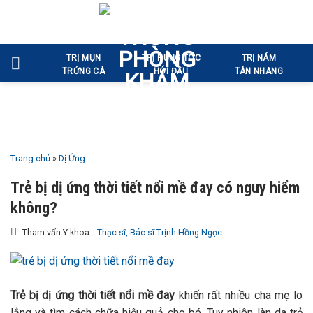
Bỏ
qua
nội
TRỊ MỤN
TRỊ RỤNG TÓC
TRỊ NÁM
dung
TRỨNG CÁ
HÓI ĐẦU
TÀN NHANG
Trang chủ
»
Dị Ứng
Trẻ bị dị ứng thời tiết nổi mề đay có nguy hiểm
không?
Tham vấn Y khoa:
Thạc sĩ, Bác sĩ Trịnh Hồng Ngọc
Trẻ bị dị ứng thời tiết nổi mề đay
khiến rất nhiều cha mẹ lo
lắng và tìm cách chữa hiệu quả cho bé. Tuy nhiên làn da trẻ