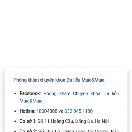
TƯ VẤN 24/7 HOTLINE:
032.845.1188
Mọi thông tin của khách hàng đều được bảo mật
Phòng khám chuyên khoa Da liễu Maia&Maia:
Facebook:
Phòng khám Chuyên khoa Da liễu
Maia&Maia
Hotline:
18004888 và
032.845.1188
Cơ sở 1:
Số 11 Hoàng Cầu, Đống Đa, Hà Nội
Cơ sở 2:
Số 197 Lê Thánh Tông, Võ Cường, Bắc