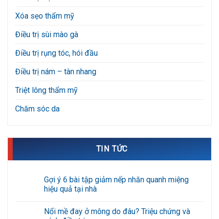
Xóa sẹo thẩm mỹ
Điều trị sùi mào gà
Điều trị rụng tóc, hói đầu
Điều trị nám – tàn nhang
Triệt lông thẩm mỹ
Chăm sóc da
TIN TỨC
Gợi ý 6 bài tập giảm nếp nhăn quanh miệng
hiệu quả tại nhà
Không
có
Nổi mề đay ở mông do đâu? Triệu chứng và
bình
luận