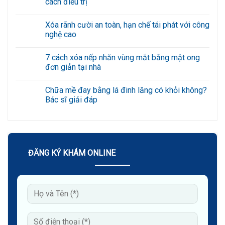
cách điều trị
ở
Gợi
Không
ý
có
Xóa rãnh cười an toàn, hạn chế tái phát với công
6
bình
bài
luận
nghệ cao
tập
ở
giảm
Nổi
Không
nếp
mề
có
7 cách xóa nếp nhăn vùng mắt bằng mật ong
nhăn
đay
bình
quanh
ở
luận
đơn giản tại nhà
miệng
mông
ở
hiệu
do
Xóa
Không
quả
đâu?
rãnh
có
Chữa mề đay bằng lá đinh lăng có khỏi không?
tại
Triệu
cười
bình
nhà
chứng
an
luận
Bác sĩ giải đáp
và
toàn,
ở
cách
hạn
7
Không
điều
chế
cách
có
trị
tái
xóa
bình
phát
nếp
luận
với
nhăn
ở
công
vùng
Chữa
nghệ
mắt
mề
ĐĂNG KÝ KHÁM ONLINE
cao
bằng
đay
mật
bằng
ong
lá
đơn
đinh
giản
lăng
tại
có
nhà
khỏi
không?
Bác
sĩ
giải