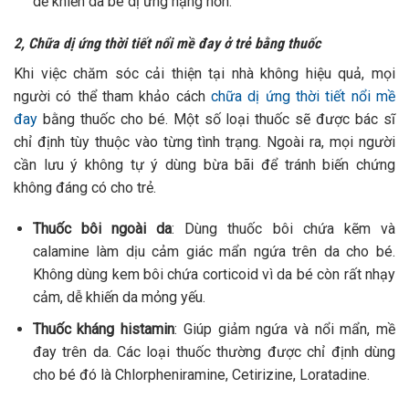
dễ khiến da bé dị ứng nặng hơn.
2, Chữa dị ứng thời tiết nổi mề đay ở trẻ bằng thuốc
Khi việc chăm sóc cải thiện tại nhà không hiệu quả, mọi
người có thể tham khảo cách
chữa dị ứng thời tiết nổi mề
đay
bằng thuốc cho bé. Một số loại thuốc sẽ được bác sĩ
chỉ định tùy thuộc vào từng tình trạng. Ngoài ra, mọi người
cần lưu ý không tự ý dùng bừa bãi để tránh biến chứng
không đáng có cho trẻ.
Thuốc bôi ngoài da
: Dùng thuốc bôi chứa kẽm và
calamine làm dịu cảm giác mẩn ngứa trên da cho bé.
Không dùng kem bôi chứa corticoid vì da bé còn rất nhạy
cảm, dễ khiến da mỏng yếu.
Thuốc kháng histamin
: Giúp giảm ngứa và nổi mẩn, mề
đay trên da. Các loại thuốc thường được chỉ định dùng
cho bé đó là Chlorpheniramine, Cetirizine, Loratadine.