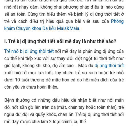
nhỏ rất nhạy cảm, không phải phương pháp điều trị nào cũng
sẽ an toàn. Cùng tìm hiểu thêm về bệnh lý dị ứng thời tiết ở
trẻ và cách điều trị hiệu quả qua bài viết sau của
Phòng
khám Chuyên khoa Da liễu Maia&Maia
.
I. Trẻ bị dị ứng thời tiết nổi mề đay là như thế nào?
Trẻ nhỏ bị dị ứng thời tiết
nổi mề đay là phản ứng dị ứng của
cơ thể khi tiếp xúc với sự thay đổi đột ngột từ thời tiết như
gió lạnh, không khí khô, độ ẩm cao…
Mặc dù
dị ứng thời tiết
xuất hiện ở mọi lứa tuổi, tuy nhiên trẻ sơ sinh hoặc trẻ nhỏ
dưới 10 tuổi thường dễ mắc hơn cả do hệ miễn dịch của trẻ
còn yếu và chưa hoàn thiện.
Bệnh thường có những dấu hiệu dễ nhận biết như nổi mẩn
đỏ, nốt sần gồ lên trên da (mặt, chân tay hoặc toàn thân), trẻ
ngứa dữ dội và quấy khóc, chán ăn. Trẻ bị dị ứng thời tiết nổi
mề đay được chia làm 2 loại chính, cụ thể: