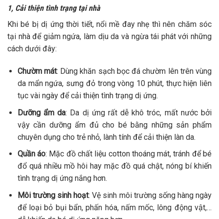
1, Cải thiện tình trạng tại nhà
Khi bé bị dị ứng thời tiết, nổi mề đay nhẹ thì nên chăm sóc
tại nhà để giảm ngứa, làm dịu da và ngừa tái phát với những
cách dưới đây:
Chườm mát
: Dùng khăn sạch bọc đá chườm lên trên vùng
da mẩn ngứa, sưng đỏ trong vòng 10 phút, thực hiện liên
tục vài ngày để cải thiện tình trạng dị ứng.
Dưỡng ẩm da
: Da dị ứng rất dễ khô tróc, mất nước bởi
vậy cần dưỡng ẩm đủ cho bé bằng những sản phẩm
chuyên dụng cho trẻ nhỏ, lành tính để cải thiện làn da.
Quần áo
: Mặc đồ chất liệu cotton thoáng mát, tránh để bé
đổ quá nhiều mồ hôi hay mặc đồ quá chật, nóng bí khiến
tình trạng dị ứng nắng hơn.
Môi trường sinh hoạt
: Vệ sinh môi trường sống hàng ngày
để loại bỏ bụi bẩn, phấn hóa, nấm mốc, lông động vật,…