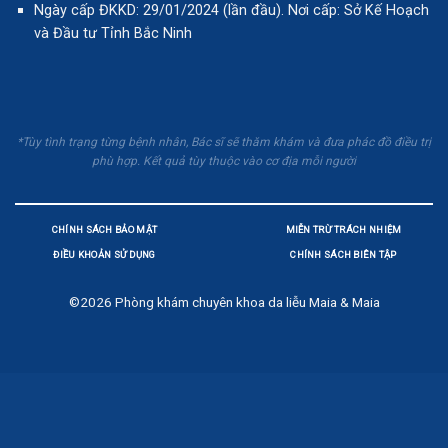
Ngày cấp ĐKKD: 29/01/2024 (lần đầu). Nơi cấp: Sở Kế Hoạch
và Đầu tư Tỉnh Bắc Ninh
*Tùy tình trạng từng bệnh nhân, Bác sĩ sẽ thăm khám và đưa phác đồ điều trị
phù hợp. Kết quả tùy thuộc vào cơ địa mỗi người
CHÍNH SÁCH BẢO MẬT
MIỄN TRỪ TRÁCH NHIỆM
ĐIỀU KHOẢN SỬ DỤNG
CHÍNH SÁCH BIÊN TẬP
©2026
Phòng khám chuyên khoa da liễu Maia & Maia