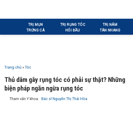
Bỏ
qua
nội
TRỊ MỤN
TRỊ RỤNG TÓC
TRỊ NÁM
dung
TRỨNG CÁ
HÓI ĐẦU
TÀN NHANG
Trang chủ
»
Tóc
Thủ dâm gây rụng tóc có phải sự thật? Những
biện pháp ngăn ngừa rụng tóc
Tham vấn Y khoa:
Bác sĩ Nguyễn Thị Thái Hòa