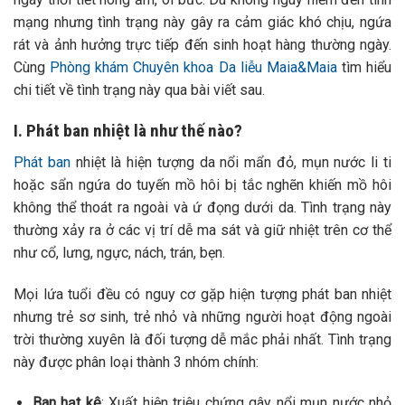
mạng nhưng tình trạng này gây ra cảm giác khó chịu, ngứa
rát và ảnh hưởng trực tiếp đến sinh hoạt hàng thường ngày.
Cùng
Phòng khám Chuyên khoa Da liễu Maia&Maia
tìm hiểu
chi tiết về tình trạng này qua bài viết sau.
I. Phát ban nhiệt là như thế nào?
Phát ban
nhiệt là hiện tượng da nổi mẩn đỏ, mụn nước li ti
hoặc sẩn ngứa do tuyến mồ hôi bị tắc nghẽn khiến mồ hôi
không thể thoát ra ngoài và ứ đọng dưới da. Tình trạng này
thường xảy ra ở các vị trí dễ ma sát và giữ nhiệt trên cơ thể
như cổ, lưng, ngực, nách, trán, bẹn.
Mọi lứa tuổi đều có nguy cơ gặp hiện tượng phát ban nhiệt
nhưng trẻ sơ sinh, trẻ nhỏ và những người hoạt động ngoài
trời thường xuyên là đối tượng dễ mắc phải nhất. Tình trạng
này được phân loại thành 3 nhóm chính:
Ban hạt kê
: Xuất hiện triệu chứng gây nổi mụn nước nhỏ