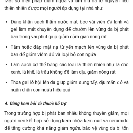
Một số biện pháp giảm ngứa và làm dịu da từ nguyên liệu
thiên nhiên được mọi người áp dụng tại nhà như:
Dùng khăn sạch thấm nước mát, bọc vài viên đá lạnh và
gel làm mát chuyên dụng để chườm lên vùng da bị phát
ban trong vài phút giúp giảm cảm giác nóng rát
Tắm hoặc đắp mặt nạ từ yến mạch lên vùng da bị phát
ban để giảm viêm đỏ và loại bỏ cơn ngứa
Làm sạch cơ thể bằng các loại lá thiên nhiên như lá chè
xanh, lá khế, lá trầu không để làm dịu, giảm nóng rát
Thoa gel lô hội lên da giúp giảm sưng tấy, dịu mẩn đỏ và
ngăn chặn cơn ngứa hiệu quả
4. Dùng kem bôi và thuốc hỗ trợ
Trong trường hợp bị phát ban nhiều không thuyên giảm, mọi
người nên kết hợp sử dụng kem chứa kẽm oxit và ceramide
để tăng cường khả năng giảm ngứa, bảo vệ vùng da bị tổn