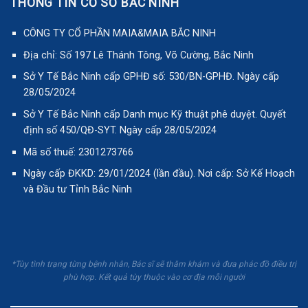
THÔNG TIN CƠ SỞ BẮC NINH
CÔNG TY CỔ PHẦN MAIA&MAIA BẮC NINH
Địa chỉ: Số 197 Lê Thánh Tông, Võ Cường, Bắc Ninh
Sở Y Tế Bắc Ninh cấp GPHĐ số: 530/BN-GPHĐ. Ngày cấp
28/05/2024
Sở Y Tế Bắc Ninh cấp Danh mục Kỹ thuật phê duyệt. Quyết
định số 450/QĐ-SYT. Ngày cấp 28/05/2024
Mã số thuế: 2301273766
Ngày cấp ĐKKD: 29/01/2024 (lần đầu). Nơi cấp: Sở Kế Hoạch
và Đầu tư Tỉnh Bắc Ninh
*Tùy tình trạng từng bệnh nhân, Bác sĩ sẽ thăm khám và đưa phác đồ điều trị
phù hợp. Kết quả tùy thuộc vào cơ địa mỗi người