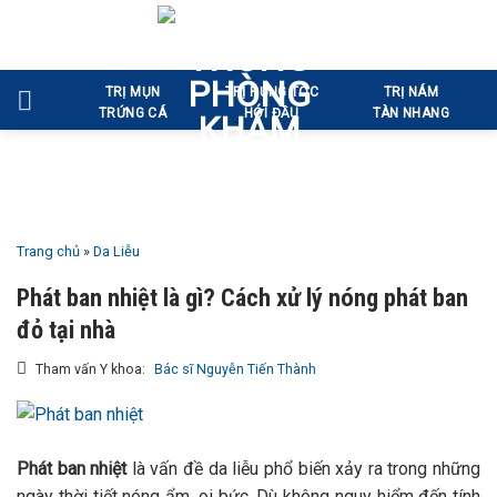
Bỏ
qua
nội
TRỊ MỤN
TRỊ RỤNG TÓC
TRỊ NÁM
dung
TRỨNG CÁ
HÓI ĐẦU
TÀN NHANG
Trang chủ
»
Da Liễu
Phát ban nhiệt là gì? Cách xử lý nóng phát ban
đỏ tại nhà
Tham vấn Y khoa:
Bác sĩ Nguyễn Tiến Thành
Phát ban nhiệt
là vấn đề da liễu phổ biến xảy ra trong những
ngày thời tiết nóng ẩm, oi bức. Dù không nguy hiểm đến tính