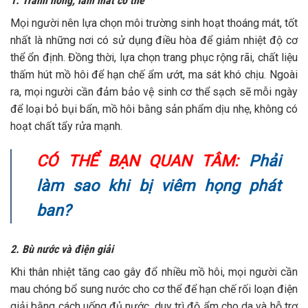
1. Tránh nóng, làm mát cơ thể
Mọi người nên lựa chọn môi trường sinh hoạt thoáng mát, tốt
nhất là những nơi có sử dụng điều hòa để giảm nhiệt độ cơ
thể ổn định. Đồng thời, lựa chọn trang phục rộng rãi, chất liệu
thấm hút mồ hôi để hạn chế ẩm ướt, ma sát khó chịu. Ngoài
ra, mọi người cần đảm bảo vệ sinh cơ thể sạch sẽ mỗi ngày
để loại bỏ bụi bẩn, mồ hôi bằng sản phẩm dịu nhẹ, không có
hoạt chất tẩy rửa mạnh.
CÓ THỂ BẠN QUAN TÂM:
Phải
làm sao khi bị viêm họng phát
ban?
2. Bù nước và điện giải
Khi thân nhiệt tăng cao gây đổ nhiều mồ hôi, mọi người cần
mau chóng bổ sung nước cho cơ thể để hạn chế rối loạn điện
giải bằng cách uống đủ nước, duy trì độ ẩm cho da và hỗ trợ