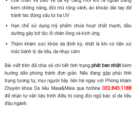
Che chắn và bảo vệ da kỹ càng mỗi khi ra ngoài bằng
kem chống nắng, đội mũ rộng vành, áo khoác dài tay để
tránh tác động xấu từ tia UV
Hạn chế sử dụng mỹ phẩm chứa hoạt chất mạnh, dầu
dưỡng gây bít tắc lỗ chân lông và kích ứng
Thăm khám sức khỏe da định kỳ, nhất là khi có tiền sử
mắc bệnh lý da liễu, da nhạy cảm
Bài viết trên đã chia sẻ chi tiết tình trạng
phát ban nhiệt
kèm
hướng dẫn phòng tránh đơn giản. Nếu đang gặp phải tình
trạng tương tự, mọi người hãy liên hệ ngay với Phòng khám
Chuyên khoa Da liễu Maia&Maia qua hotline
032.845.1188
để nhận tư vấn liệu trình điều trị cùng đội ngũ bác sĩ da liễu
đầu ngành.