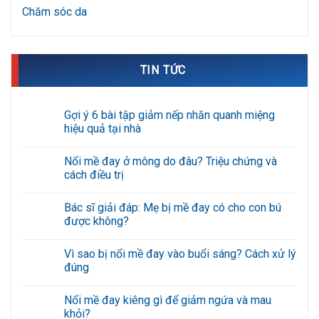
Chăm sóc da
TIN TỨC
Gợi ý 6 bài tập giảm nếp nhăn quanh miệng
hiệu quả tại nhà
Không
có
Nổi mề đay ở mông do đâu? Triệu chứng và
bình
luận
cách điều trị
ở
Gợi
Không
ý
có
Bác sĩ giải đáp: Mẹ bị mề đay có cho con bú
6
bình
bài
luận
được không?
tập
ở
giảm
Nổi
Không
nếp
mề
có
Vì sao bị nổi mề đay vào buổi sáng? Cách xử lý
nhăn
đay
bình
quanh
ở
luận
đúng
miệng
mông
ở
hiệu
do
Bác
Không
quả
đâu?
sĩ
có
Nổi mề đay kiêng gì để giảm ngứa và mau
tại
Triệu
giải
bình
nhà
chứng
đáp:
luận
khỏi?