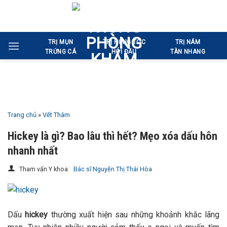
Bỏ
qua
nội
TRỊ MỤN
TRỊ RỤNG TÓC
TRỊ NÁM
dung
TRỨNG CÁ
HÓI ĐẦU
TÀN NHANG
Trang chủ
»
Vết Thâm
Hickey là gì? Bao lâu thì hết? Mẹo xóa dấu hôn
nhanh nhất
Tham vấn Y khoa:
Bác sĩ Nguyễn Thị Thái Hòa
Dấu
hickey
thường xuất hiện sau những khoảnh khắc lãng