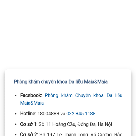
TƯ VẤN 24/7 HOTLINE:
032.845.1188
Mọi thông tin của khách hàng đều được bảo mật
Phòng khám chuyên khoa Da liễu Maia&Maia:
Facebook:
Phòng khám Chuyên khoa Da liễu
Maia&Maia
Hotline:
18004888 và
032.845.1188
Cơ sở 1:
Số 11 Hoàng Cầu, Đống Đa, Hà Nội
Cơ sở 2:
Số 197 Lê Thánh Tông, Võ Cường, Bắc