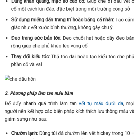
Dùng khăn quàng, mặc áo cao cổ:
Giúp che đi dấu vết ở
cổ một cách kín đáo, đặc biệt trong môi trường công sở
Sử dụng miếng dán trang trí hoặc băng cá nhân:
Tạo cảm
giác như vết xước bình thường, không gây chú ý
Đeo trang sức bản lớn:
Đeo chuỗi hạt hoặc dây đeo bản
rộng giúp che phủ khéo léo vùng cổ
Thay đổi kiểu tóc:
Thả tóc dài hoặc tạo kiểu tóc che phủ
phần cổ và vai
2. Phương pháp làm tan máu bầm
Để đẩy nhanh quá trình làm tan
vết tụ máu dưới da
, mọi
người nên kết hợp các biện pháp kích thích lưu thông máu và
giảm sưng như sau:
Chườm lạnh:
Dùng túi đá chườm lên vết hickey trong 10 –