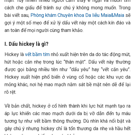
mạn. Tuy nhiên nhiều người cảm thấy e ngại và muốn tìm
cách che giấu để tránh sự chú ý không mong muốn. Trong
bài viết sau,
Phòng khám Chuyên khoa Da liễu Maia&Maia
sẽ
gợi ý một số mẹo để xử lý dấu vết này một cách kín đáo và
an toàn để mọi người cùng tham khảo.
I. Dấu hickey là gì?
Hickey là
vết bầm tím
nhỏ xuất hiện trên da do tác động mút,
hút hoặc cắn nhẹ trong lúc “thân mật”. Dấu vết này thường
được gọi bằng nhiều tên như “dấu yêu” hay “vết cắn yêu”.
Hickey xuất hiện phổ biến ở vùng cổ hoặc các khu vực da
mỏng khác, nơi hệ mao mạch nằm sát bề mặt nên dễ để lại
rõ rệt.
Về bản chất, hickey ở cổ hình thành khi lực hút mạnh tạo ra
áp lực khiến các mao mạch dưới da bị vỡ dẫn đến tụ máu
tương tự như vết bầm thông thường. Dù nhìn khá nổi bật và
gây chú ý nhưng hickey chỉ là tổn thương da nhẹ và hầu hết