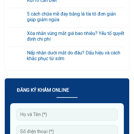
Rủi ro cần biết
ở
Chữa
Không
mề
có
5 cách chữa mề đay bằng lá tía tô đơn giản
đay
bình
bằng
luận
giúp giảm ngứa
lá
ở
đinh
Chữa
Không
lăng
mề
có
Xóa nhăn vùng mắt giá bao nhiêu? Yếu tố quyết
có
đay
bình
khỏi
bằng
luận
định chi phí
không?
giấm
ở
Bác
có
5
Không
sĩ
hiệu
cách
có
Nếp nhăn dưới mắt do đâu? Dấu hiệu và cách
giải
quả
chữa
bình
đáp
không?
mề
luận
khắc phục từ sớm
Rủi
đay
ở
ro
bằng
Xóa
Không
cần
lá
nhăn
có
biết
tía
vùng
bình
tô
mắt
luận
đơn
giá
ở
giản
bao
Nếp
giúp
nhiêu?
nhăn
ĐĂNG KÝ KHÁM ONLINE
giảm
Yếu
dưới
ngứa
tố
mắt
quyết
do
định
đâu?
chi
Dấu
phí
hiệu
và
cách
khắc
phục
từ