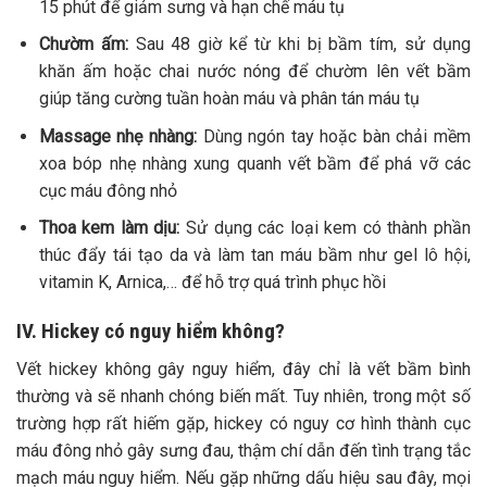
15 phút để giảm sưng và hạn chế máu tụ
Chườm ấm:
Sau 48 giờ kể từ khi bị bầm tím, sử dụng
khăn ấm hoặc chai nước nóng để chườm lên vết bầm
giúp tăng cường tuần hoàn máu và phân tán máu tụ
Massage nhẹ nhàng:
Dùng ngón tay hoặc bàn chải mềm
xoa bóp nhẹ nhàng xung quanh vết bầm để phá vỡ các
cục máu đông nhỏ
Thoa kem làm dịu:
Sử dụng các loại kem có thành phần
thúc đẩy tái tạo da và làm tan máu bầm như gel lô hội,
vitamin K, Arnica,… để hỗ trợ quá trình phục hồi
IV. Hickey có nguy hiểm không?
Vết hickey không gây nguy hiểm, đây chỉ là vết bầm bình
thường và sẽ nhanh chóng biến mất. Tuy nhiên, trong một số
trường hợp rất hiếm gặp, hickey có nguy cơ
hình thành cục
máu đông nhỏ gây sưng đau, thậm chí dẫn đến tình trạng tắc
mạch máu nguy hiểm.
Nếu gặp những dấu hiệu sau đây, mọi