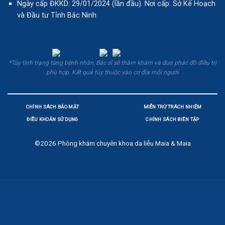
Ngày cấp ĐKKD: 29/01/2024 (lần đầu). Nơi cấp: Sở Kế Hoạch
và Đầu tư Tỉnh Bắc Ninh
*Tùy tình trạng từng bệnh nhân, Bác sĩ sẽ thăm khám và đưa phác đồ điều trị
phù hợp. Kết quả tùy thuộc vào cơ địa mỗi người
CHÍNH SÁCH BẢO MẬT
MIỄN TRỪ TRÁCH NHIỆM
ĐIỀU KHOẢN SỬ DỤNG
CHÍNH SÁCH BIÊN TẬP
©2026
Phòng khám chuyên khoa da liễu Maia & Maia