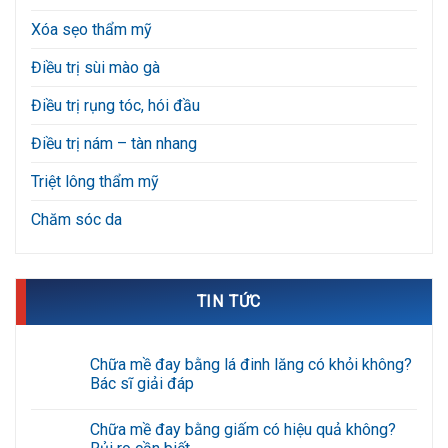
Xóa sẹo thẩm mỹ
Điều trị sùi mào gà
Điều trị rụng tóc, hói đầu
Điều trị nám – tàn nhang
Triệt lông thẩm mỹ
Chăm sóc da
TIN TỨC
Chữa mề đay bằng lá đinh lăng có khỏi không?
Bác sĩ giải đáp
Không
có
Chữa mề đay bằng giấm có hiệu quả không?
bình
luận