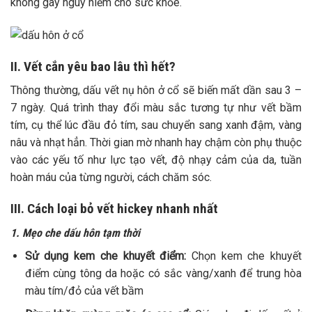
không gây nguy hiểm cho sức khỏe.
II. Vết cắn yêu bao lâu thì hết?
Thông thường, dấu vết nụ hôn ở cổ sẽ biến mất dần sau 3 –
7 ngày. Quá trình thay đổi màu sắc tương tự như vết bầm
tím, cụ thể lúc đầu đỏ tím, sau chuyển sang xanh đậm, vàng
nâu và nhạt hẳn. Thời gian mờ nhanh hay chậm còn phụ thuộc
vào các yếu tố như lực tạo vết, độ nhạy cảm của da, tuần
hoàn máu của từng người, cách chăm sóc.
III. Cách loại bỏ vết hickey nhanh nhất
1. Mẹo che dấu hôn tạm thời
Sử dụng kem che khuyết điểm:
Chọn kem che khuyết
điểm cùng tông da hoặc có sắc vàng/xanh để trung hòa
màu tím/đỏ của vết bầm