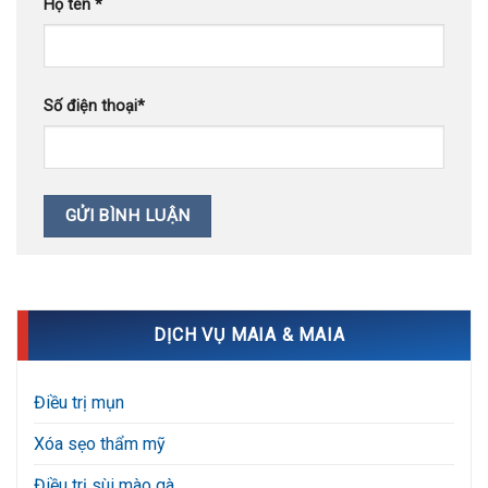
Họ tên
*
Số điện thoại
*
DỊCH VỤ MAIA & MAIA
Điều trị mụn
Xóa sẹo thẩm mỹ
Điều trị sùi mào gà