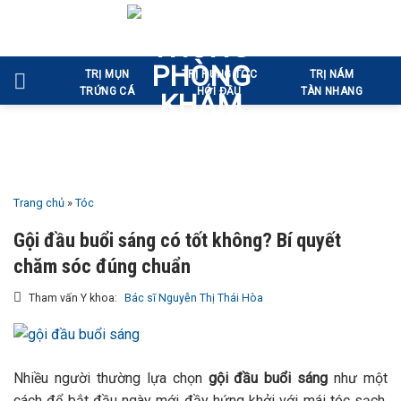
Bỏ
qua
nội
TRỊ MỤN
TRỊ RỤNG TÓC
TRỊ NÁM
dung
TRỨNG CÁ
HÓI ĐẦU
TÀN NHANG
Trang chủ
»
Tóc
Gội đầu buổi sáng có tốt không? Bí quyết
chăm sóc đúng chuẩn
Tham vấn Y khoa:
Bác sĩ Nguyễn Thị Thái Hòa
Nhiều người thường lựa chọn
gội đầu buổi sáng
như một
cách để bắt đầu ngày mới đầy hứng khởi với mái tóc sạch.