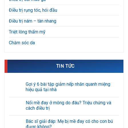
Điều trị rụng tóc, hói đầu
Điều trị nám – tàn nhang
Triệt lông thẩm mỹ
Chăm sóc da
TIN TỨC
Gợi ý 6 bài tập giảm nếp nhăn quanh miệng
hiệu quả tại nhà
Không
có
Nổi mề đay ở mông do đâu? Triệu chứng và
bình
luận
cách điều trị
ở
Gợi
Không
ý
có
Bác sĩ giải đáp: Mẹ bị mề đay có cho con bú
6
bình
bài
luận
được không?