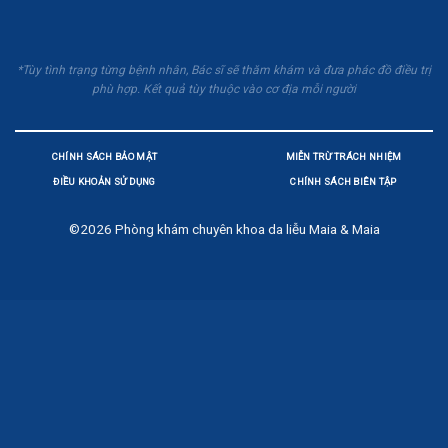
*Tùy tình trạng từng bệnh nhân, Bác sĩ sẽ thăm khám và đưa phác đồ điều trị
phù hợp. Kết quả tùy thuộc vào cơ địa mỗi người
CHÍNH SÁCH BẢO MẬT
MIỄN TRỪ TRÁCH NHIỆM
ĐIỀU KHOẢN SỬ DỤNG
CHÍNH SÁCH BIÊN TẬP
©2026
Phòng khám chuyên khoa da liễu Maia & Maia