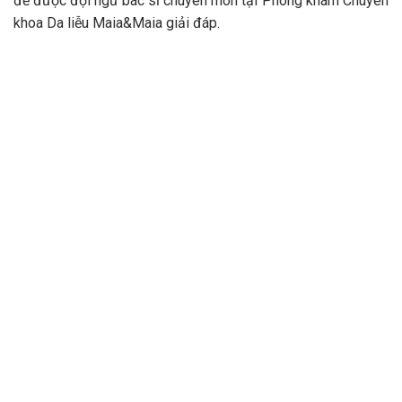
để được đội ngũ bác sĩ chuyên môn tại Phòng khám Chuyên
khoa Da liễu Maia&Maia giải đáp.