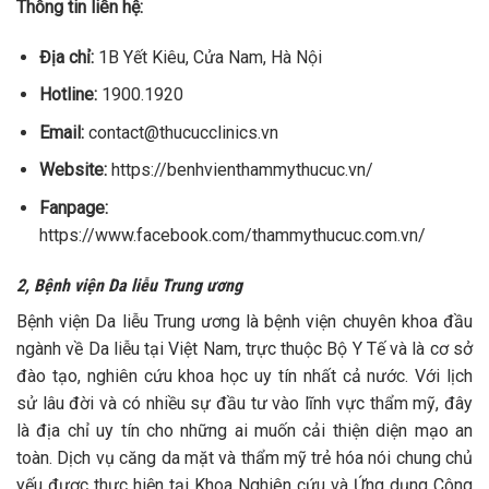
Thông tin liên hệ:
Địa chỉ:
1B Yết Kiêu, Cửa Nam, Hà Nội
Hotline:
1900.1920
Email:
contact@thucucclinics.vn
Website:
https://benhvienthammythucuc.vn/
Fanpage:
https://www.facebook.com/thammythucuc.com.vn/
2, Bệnh viện Da liễu Trung ương
Bệnh viện Da liễu Trung ương là bệnh viện chuyên khoa đầu
ngành về Da liễu tại Việt Nam, trực thuộc Bộ Y Tế và là cơ sở
đào tạo, nghiên cứu khoa học uy tín nhất cả nước. Với lịch
sử lâu đời và có nhiều sự đầu tư vào lĩnh vực thẩm mỹ, đây
là địa chỉ uy tín cho những ai muốn cải thiện diện mạo an
toàn.
Dịch vụ căng da mặt và thẩm mỹ trẻ hóa nói chung chủ
yếu được thực hiện tại Khoa Nghiên cứu và Ứng dụng Công