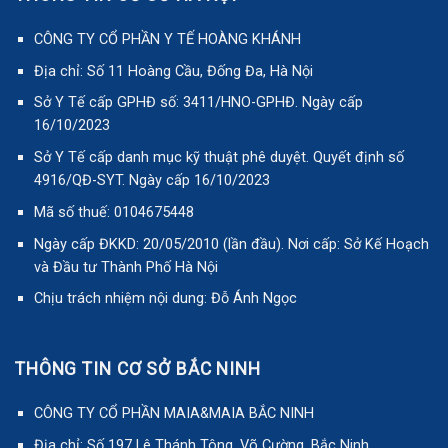
CÔNG TY CỔ PHẦN Y TẾ HOÀNG KHÁNH
Địa chỉ: Số 11 Hoàng Cầu, Đống Đa, Hà Nội
Sở Y Tế cấp GPHĐ số: 3411/HNO-GPHĐ. Ngày cấp
16/10/2023
Sở Y Tế cấp danh mục kỹ thuật phê duyệt. Quyết định số
4916/QĐ-SYT. Ngày cấp 16/10/2023
Mã số thuế: 0104675448
Ngày cấp ĐKKD: 20/05/2010 (lần đầu). Nơi cấp: Sở Kế Hoạch
và Đầu tư Thành Phố Hà Nội
Chịu trách nhiệm nội dung: Đỗ Ánh Ngọc
THÔNG TIN CƠ SỞ BẮC NINH
CÔNG TY CỔ PHẦN MAIA&MAIA BẮC NINH
Địa chỉ: Số 197 Lê Thánh Tông, Võ Cường, Bắc Ninh