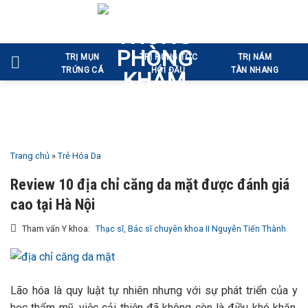
Bỏ
qua
nội
TRỊ MỤN
TRỊ RỤNG TÓC
TRỊ NÁM
dung
TRỨNG CÁ
HÓI ĐẦU
TÀN NHANG
Trang chủ
»
Trẻ Hóa Da
Review 10 địa chỉ căng da mặt được đánh giá
cao tại Hà Nội
Tham vấn Y khoa:
Thạc sĩ, Bác sĩ chuyên khoa II Nguyễn Tiến Thành
Lão hóa là quy luật tự nhiên nhưng với sự phát triển của y
học thẩm mỹ, việc cải thiện đã không còn là điều khó khăn.