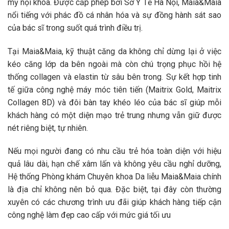
mỹ nội khoa. Được cấp phép bởi Sở Y Tế Hà Nội, Maia&Maia
nổi tiếng với phác đồ cá nhân hóa và sự đồng hành sát sao
của bác sĩ trong suốt quá trình điều trị.
Tại Maia&Maia, kỹ thuật căng da không chỉ dừng lại ở việc
kéo căng lớp da bên ngoài mà còn chú trọng phục hồi hệ
thống collagen và elastin từ sâu bên trong. Sự kết hợp tinh
tế giữa công nghệ máy móc tiên tiến (Maitrix Gold, Maitrix
Collagen 8D) và đôi bàn tay khéo léo của bác sĩ giúp mỗi
khách hàng có một diện mạo trẻ trung nhưng vẫn giữ được
nét riêng biệt, tự nhiên.
Nếu mọi người đang có nhu cầu trẻ hóa toàn diện với hiệu
quả lâu dài, hạn chế xâm lấn và không yêu cầu nghỉ dưỡng,
Hệ thống Phòng khám Chuyên khoa Da liễu Maia&Maia chính
là địa chỉ không nên bỏ qua.
Đặc biệt, tại đây còn thường
xuyên có các chương trình ưu đãi giúp khách hàng tiếp cận
công nghệ làm đẹp cao cấp với mức giá tối ưu