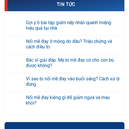
TIN TỨC
Gợi ý 6 bài tập giảm nếp nhăn quanh miệng
hiệu quả tại nhà
Không
có
Nổi mề đay ở mông do đâu? Triệu chứng và
bình
luận
cách điều trị
ở
Gợi
Không
ý
có
Bác sĩ giải đáp: Mẹ bị mề đay có cho con bú
6
bình
bài
luận
được không?
tập
ở
giảm
Nổi
Không
nếp
mề
có
Vì sao bị nổi mề đay vào buổi sáng? Cách xử lý
nhăn
đay
bình
quanh
ở
luận
đúng
miệng
mông
ở
hiệu
do
Bác
Không
quả
đâu?
sĩ
có
Nổi mề đay kiêng gì để giảm ngứa và mau
tại
Triệu
giải
bình
nhà
chứng
đáp:
luận
khỏi?
và
Mẹ
ở
cách
bị
Vì
Không
điều
mề
sao
có
trị
đay
bị
bình
có
nổi
luận
cho
mề
ở
con
đay
Nổi