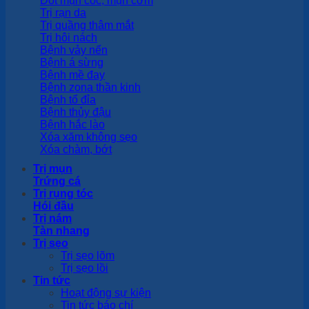
Đốt mụn cóc, mụn cơm
Trị rạn da
Trị quầng thâm mắt
Trị hôi nách
Bệnh vảy nến
Bệnh á sừng
Bệnh mề đay
Bệnh zona thần kinh
Bệnh tổ đỉa
Bệnh thủy đậu
Bệnh hắc lào
Xóa xăm không sẹo
Xóa chàm, bớt
Trị mụn
Trứng cá
Trị rụng tóc
Hói đầu
Trị nám
Tàn nhang
Trị sẹo
Trị sẹo lõm
Trị sẹo lồi
Tin tức