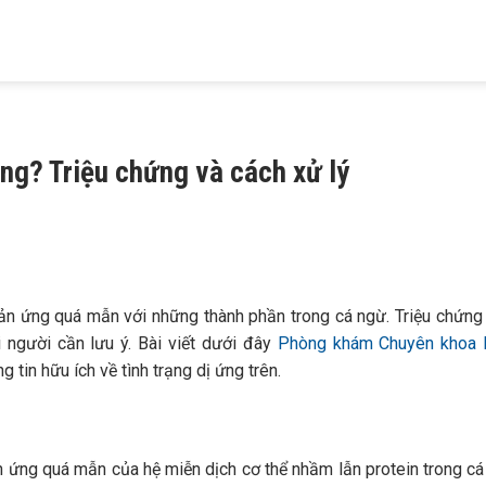
HIỆU
KHÁM BỆNH
TRỊ MỤN
TRỊ RỤNG TÓC
TRỊ NÁM
MAIA
DA LIỄU
TRỨNG CÁ
HÓI ĐẦU
TÀN NHANG
ng? Triệu chứng và cách xử lý
phản ứng quá mẫn với những thành phần trong cá ngừ. Triệu chứng
 người cần lưu ý. Bài viết dưới đây
Phòng khám Chuyên khoa D
tin hữu ích về tình trạng dị ứng trên.
 ứng quá mẫn của hệ miễn dịch cơ thể nhầm lẫn protein trong cá