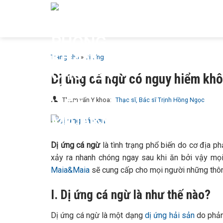
Bỏ
GIỚI T
qua
MAIA & 
nội
dung
Trang chủ
»
Dị Ứng
Dị ứng cá ngừ có nguy hiểm khô
Tham vấn Y khoa:
Thạc sĩ, Bác sĩ Trịnh Hồng Ngọc
Dị ứng cá ngừ
là tình trạng phổ biến do cơ địa 
xảy ra nhanh chóng ngay sau khi ăn bởi vậy mọi
Maia&Maia
sẽ cung cấp cho mọi người những thông 
I. Dị ứng cá ngừ là như thế nào?
Dị ứng cá ngừ là một dạng
dị ứng hải sản
do
phản