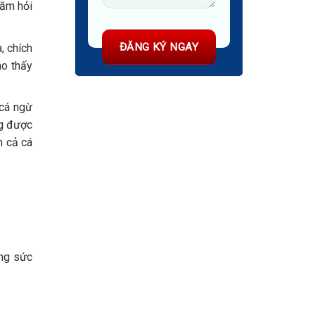
hăm hỏi
, chích
ho thấy
 cá ngừ
ng được
m cả cá
ởng sức