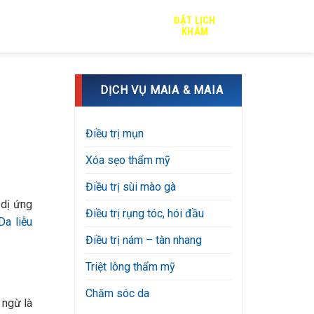
ĐẶT LỊCH
TRỊ SẸO
TIN TỨC
TUYỂN DỤNG
KHÁM
DỊCH VỤ MAIA & MAIA
Điều trị mụn
Xóa sẹo thẩm mỹ
Điều trị sùi mào gà
 dị ứng
Điều trị rụng tóc, hói đầu
a liễu
Điều trị nám – tàn nhang
Triệt lông thẩm mỹ
Chăm sóc da
 ngừ là