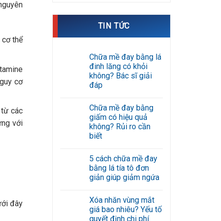
nguyên
TIN TỨC
 cơ thể
Chữa mề đay bằng lá
đinh lăng có khỏi
stamine
không? Bác sĩ giải
nguy cơ
đáp
Không
có
Chữa mề đay bằng
bình
 từ các
luận
giấm có hiệu quả
ở
ứng với
không? Rủi ro cần
Chữa
mề
biết
đay
Không
bằng
có
lá
5 cách chữa mề đay
bình
đinh
luận
lăng
bằng lá tía tô đơn
ở
có
giản giúp giảm ngứa
Chữa
khỏi
mề
không?
Không
đay
Bác
có
bằng
sĩ
Xóa nhăn vùng mắt
bình
ưới đây
giấm
giải
luận
giá bao nhiêu? Yếu tố
có
đáp
ở
hiệu
quyết định chi phí
5