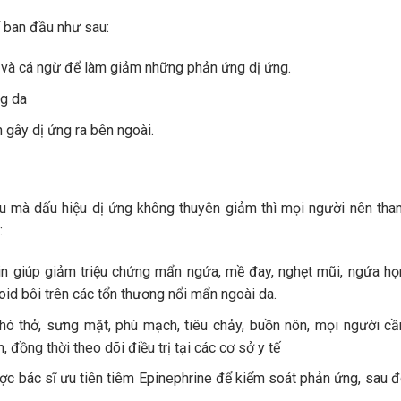
í ban đầu như sau:
 và cá ngừ để làm giảm những phản ứng dị ứng.
ng da
 gây dị ứng ra bên ngoài.
u mà dấu hiệu dị ứng không thuyên giảm thì mọi người nên th
:
n giúp giảm triệu chứng mẩn ngứa, mề đay, nghẹt mũi, ngứa h
roid bôi trên các tổn thương nổi mẩn ngoài da.
khó thở, sưng mặt, phù mạch, tiêu chảy, buồn nôn, mọi người c
đồng thời theo dõi điều trị tại các cơ sở y tế
ợc bác sĩ ưu tiên tiêm Epinephrine để kiểm soát phản ứng, sau 