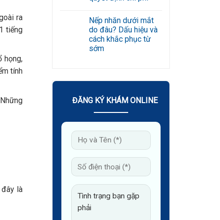
quả
cách
Không
không?
chữa
có
Rủi
goài ra
mề
Nếp nhăn dưới mắt
bình
ro
đay
luận
1 tiếng
cần
do đâu? Dấu hiệu và
bằng
ở
biết
lá
cách khắc phục từ
Xóa
tía
nhăn
sớm
tô
vùng
đơn
ổ họng,
Không
mắt
giản
có
giá
giúp
ểm tính
bình
bao
giảm
luận
nhiêu?
ngứa
ở
Yếu
Nếp
tố
nhăn
quyết
. Những
ĐĂNG KÝ KHÁM ONLINE
dưới
định
mắt
chi
do
phí
đâu?
Dấu
hiệu
và
cách
khắc
phục
từ
sớm
 đây là