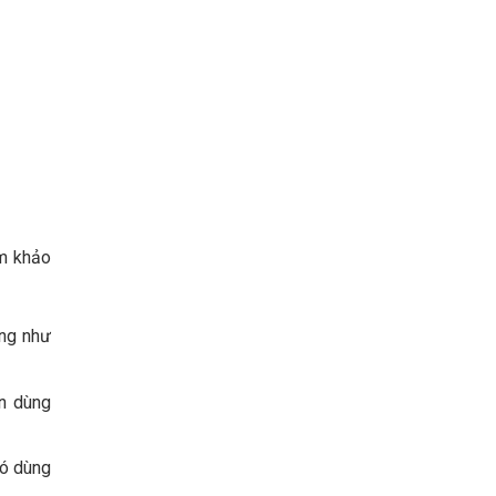
am khảo
ọng như
ần dùng
đó dùng