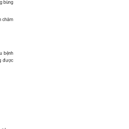
ng bùng
ch chăm
ếu bệnh
ng được