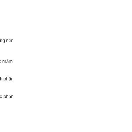
ông nên
ớc mắm,
nh phần
ốc phản