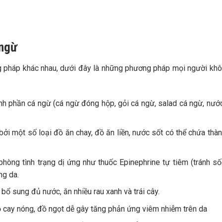
 ngừ
g pháp khác nhau, dưới đây là những phương pháp mọi người kh
nh phần cá ngừ (cá ngừ đóng hộp, gỏi cá ngừ, salad cá ngừ, nư
i một số loại đồ ăn chay, đồ ăn liền, nước sốt có thể chứa thà
òng tình trạng dị ứng như thuốc Epinephrine tự tiêm (tránh s
ng da.
 bổ sung đủ nước, ăn nhiều rau xanh và trái cây.
đồ cay nóng, đồ ngọt dễ gây tăng phản ứng viêm nhiễm trên da