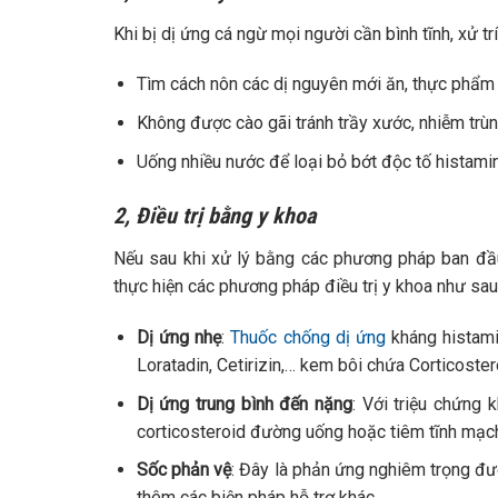
Khi bị dị ứng cá ngừ mọi người cần bình tĩnh, xử tr
Tìm cách nôn các dị nguyên mới ăn, thực phẩm
Không được cào gãi tránh trầy xước, nhiễm trù
Uống nhiều nước để loại bỏ bớt độc tố histamin
2, Điều trị bằng y khoa
Nếu sau khi xử lý bằng các phương pháp ban đầ
thực hiện các phương pháp điều trị y khoa như sau
Dị ứng nhẹ
:
Thuốc chống dị ứng
kháng histami
Loratadin, Cetirizin,… kem bôi chứa Corticoste
Dị ứng trung bình đến nặng
: Với triệu chứng 
corticosteroid đường uống hoặc tiêm tĩnh mạch, 
Sốc phản vệ
: Đây là phản ứng nghiêm trọng đư
thêm các biện pháp hỗ trợ khác.