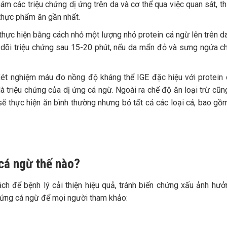
hám các triệu chứng dị ứng trên da và cơ thể qua việc quan sát, t
 thực phẩm ăn gần nhất.
thực hiện bằng cách nhỏ một lượng nhỏ protein cá ngừ lên trên da
 dõi triệu chứng sau 15-20 phút, nếu da mẩn đỏ và sưng ngứa c
Xét nghiệm máu đo nồng độ kháng thể IGE đặc hiệu với protein
à triệu chứng của dị ứng cá ngừ. Ngoài ra chế độ ăn loại trừ cũ
sẽ thực hiện ăn bình thường nhưng bỏ tất cả các loại cá, bao gồ
 cá ngừ thế nào?
ách để bệnh lý cải thiện hiệu quả, tránh biến chứng xấu ảnh hư
dị ứng cá ngừ để mọi người tham khảo: