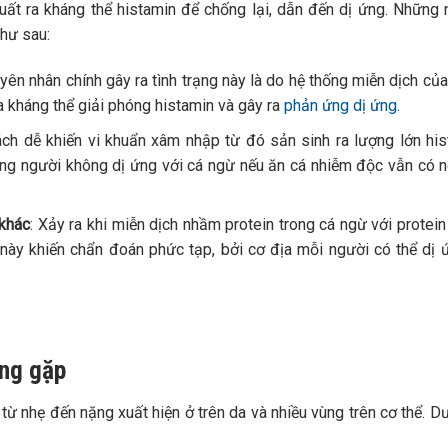
xuất ra kháng thể histamin để chống lại, dẫn đến dị ứng.
Những 
như sau:
yên nhân chính gây ra tình trạng này là do hệ thống miễn dịch của
a kháng thể giải phóng histamin và gây ra
phản ứng dị ứng
.
ách dễ khiến vi khuẩn xâm nhập từ đó sản sinh ra lượng lớn hi
ững người không dị ứng với cá ngừ nếu ăn cá nhiễm độc vẫn có 
 khác
: Xảy ra khi miễn dịch nhầm protein trong cá ngừ với protein
 này khiến chẩn đoán phức tạp, bởi cơ địa mỗi người có thể dị 
ờng gặp
 từ nhẹ đến nặng xuất hiện ở trên da và nhiều vùng trên cơ thể. D