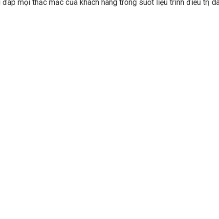
i đáp mọi thắc mắc của khách hàng trong suốt liệu trình điều trị da 