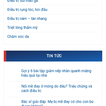
Điều trị sùi mào gà
Điều trị rụng tóc, hói đầu
Điều trị nám – tàn nhang
Triệt lông thẩm mỹ
Chăm sóc da
TIN TỨC
Gợi ý 6 bài tập giảm nếp nhăn quanh miệng
hiệu quả tại nhà
Không
có
Nổi mề đay ở mông do đâu? Triệu chứng và
bình
luận
cách điều trị
ở
Gợi
Không
ý
có
Bác sĩ giải đáp: Mẹ bị mề đay có cho con bú
6
bình
bài
luận