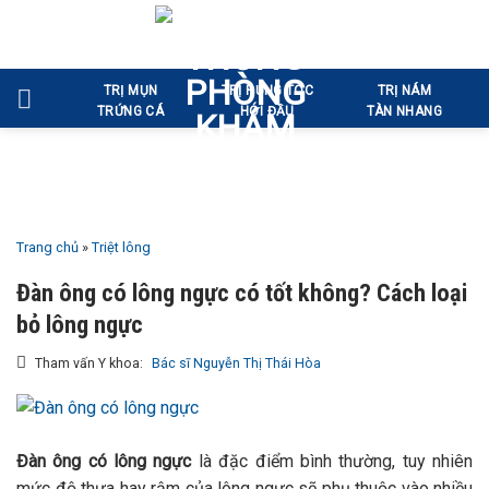
Bỏ
qua
nội
TRỊ MỤN
TRỊ RỤNG TÓC
TRỊ NÁM
dung
TRỨNG CÁ
HÓI ĐẦU
TÀN NHANG
Trang chủ
»
Triệt lông
Đàn ông có lông ngực có tốt không? Cách loại
bỏ lông ngực
Tham vấn Y khoa:
Bác sĩ Nguyễn Thị Thái Hòa
Đàn ông có lông ngực
là đặc điểm bình thường, tuy nhiên
mức độ thưa hay rậm của lông ngực sẽ phụ thuộc vào nhiều