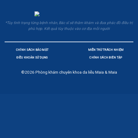
*Tùy tình trạng từng bệnh nhân, Bác sĩ sẽ thăm khám và đưa phác đồ điều trị
phù hợp. Kết quả tùy thuộc vào cơ địa mỗi người
CHÍNH SÁCH BẢO MẬT
MIỄN TRỪ TRÁCH NHIỆM
ĐIỀU KHOẢN SỬ DỤNG
CHÍNH SÁCH BIÊN TẬP
©2026
Phòng khám chuyên khoa da liễu Maia & Maia