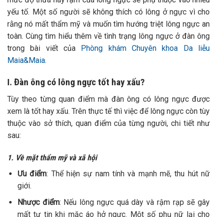
yếu tố. Một số người sẽ không thích có lông ở ngực vì cho
rằng nó mất thẩm mỹ và muốn tìm hướng triệt lông ngực an
toàn. Cùng tìm hiểu thêm về tình trạng lông ngực ở đàn ông
trong bài viết của
Phòng khám Chuyên khoa Da liễu
Maia&Maia
.
I. Đàn ông có lông ngực tốt hay xấu?
Tùy theo từng quan điểm mà đàn ông có lông ngực được
xem là tốt hay xấu. Trên thực tế thì việc để lông ngực còn tùy
thuộc vào sở thích, quan điểm của từng người, chi tiết như
sau:
1. Về mặt thẩm mỹ và xã hội
Ưu điểm
: Thể hiện sự nam tính và mạnh mẽ, thu hút nữ
giới.
Nhược điểm
: Nếu lông ngực quá dày và rậm rạp sẽ gây
mất tự tin khi mặc áo hở ngực. Một số phụ nữ lại cho