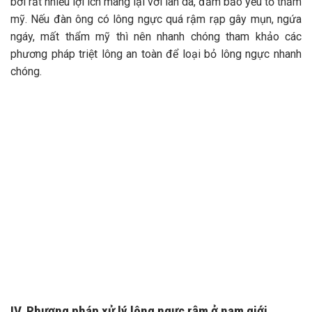
bởi rất nhiều lợi ích mang lại với làn da, đảm bảo yếu tố thẩm
mỹ. Nếu đàn ông có lông ngực quá rậm rạp gây mụn, ngứa
ngáy, mất thẩm mỹ thì nên nhanh chóng tham khảo các
phương pháp triệt lông an toàn để loại bỏ lông ngực nhanh
chóng.
IV. Phương pháp xử lý lông ngực rậm ở nam giới