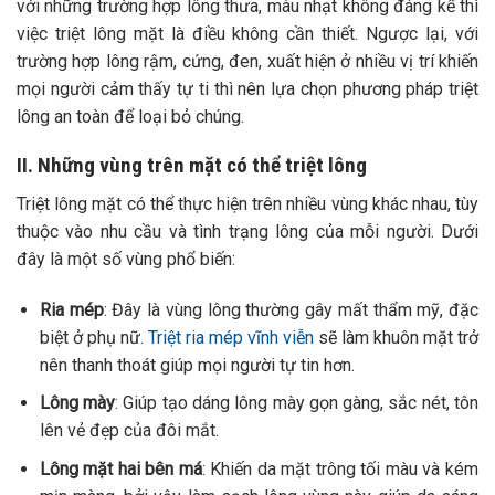
với những trường hợp lông thưa, màu nhạt không đáng kể thì
việc triệt lông mặt là điều không cần thiết. Ngược lại, với
trường hợp lông rậm, cứng, đen, xuất hiện ở nhiều vị trí khiến
mọi người cảm thấy tự ti thì nên lựa chọn phương pháp triệt
lông an toàn để loại bỏ chúng.
II. Những vùng trên mặt có thể triệt lông
Triệt lông mặt có thể thực hiện trên nhiều vùng khác nhau, tùy
thuộc vào nhu cầu và tình trạng lông của mỗi người. Dưới
đây là một số vùng phổ biến:
Ria mép
: Đây là vùng lông thường gây mất thẩm mỹ, đặc
biệt ở phụ nữ.
Triệt ria mép vĩnh viễn
sẽ làm khuôn mặt trở
nên thanh thoát giúp mọi người tự tin hơn.
Lông mày
: Giúp tạo dáng lông mày gọn gàng, sắc nét, tôn
lên vẻ đẹp của đôi mắt.
Lông mặt hai bên má
: Khiến da mặt trông tối màu và kém