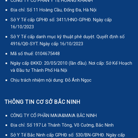
CÔNG TY CỔ PHẦN Y TẾ HOÀNG KHÁNH
Địa chỉ: Số 11 Hoàng Cầu, Đống Đa, Hà Nội
Sở Y Tế cấp GPHĐ số: 3411/HNO-GPHĐ. Ngày cấp
16/10/2023
Sở Y Tế cấp danh mục kỹ thuật phê duyệt. Quyết định số
4916/QĐ-SYT. Ngày cấp 16/10/2023
Mã số thuế: 0104675448
Ngày cấp ĐKKD: 20/05/2010 (lần đầu). Nơi cấp: Sở Kế Hoạch
và Đầu tư Thành Phố Hà Nội
Chịu trách nhiệm nội dung: Đỗ Ánh Ngọc
THÔNG TIN CƠ SỞ BẮC NINH
CÔNG TY CỔ PHẦN MAIA&MAIA BẮC NINH
Địa chỉ: Số 197 Lê Thánh Tông, Võ Cường, Bắc Ninh
Sở Y Tế Bắc Ninh cấp GPHĐ số: 530/BN-GPHĐ. Ngày cấp