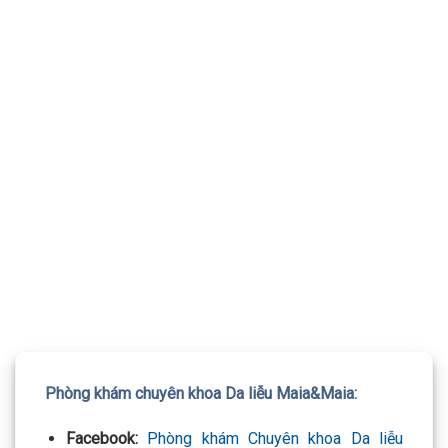
TƯ VẤN 24/7 HOTLINE:
032.845.1188
Mọi thông tin của khách hàng đều được bảo mật
Phòng khám chuyên khoa Da liễu Maia&Maia:
Facebook:
Phòng khám Chuyên khoa Da liễu