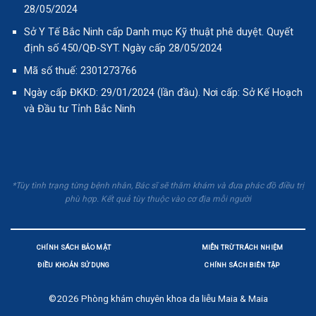
28/05/2024
Sở Y Tế Bắc Ninh cấp Danh mục Kỹ thuật phê duyệt. Quyết
định số 450/QĐ-SYT. Ngày cấp 28/05/2024
Mã số thuế: 2301273766
Ngày cấp ĐKKD: 29/01/2024 (lần đầu). Nơi cấp: Sở Kế Hoạch
và Đầu tư Tỉnh Bắc Ninh
*Tùy tình trạng từng bệnh nhân, Bác sĩ sẽ thăm khám và đưa phác đồ điều trị
phù hợp. Kết quả tùy thuộc vào cơ địa mỗi người
CHÍNH SÁCH BẢO MẬT
MIỄN TRỪ TRÁCH NHIỆM
ĐIỀU KHOẢN SỬ DỤNG
CHÍNH SÁCH BIÊN TẬP
©2026
Phòng khám chuyên khoa da liễu Maia & Maia