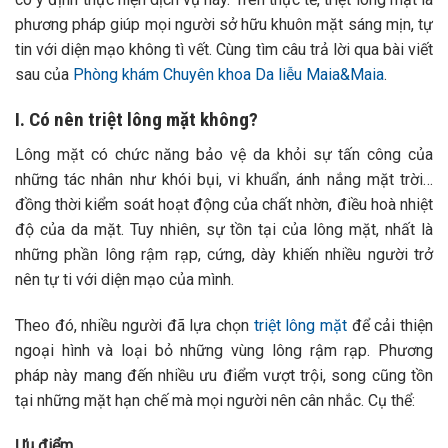
phương pháp giúp mọi người sở hữu khuôn mặt sáng mịn, tự
tin với diện mạo không tì vết. Cùng tìm câu trả lời qua bài viết
sau của
Phòng khám Chuyên khoa Da liễu Maia&Maia
.
I. Có nên triệt lông mặt không?
Lông mặt có chức năng bảo vệ da khỏi sự tấn công của
những tác nhân như khói bụi, vi khuẩn, ánh nắng mặt trời…
đồng thời kiểm soát hoạt động của chất nhờn, điều hoà nhiệt
độ của da mặt. Tuy nhiên, sự tồn tại của lông mặt, nhất là
những phần lông rậm rạp, cứng, dày khiến nhiều người trở
nên tự ti với diện mạo của mình.
Theo đó, nhiều người đã lựa chọn
triệt lông mặt
để cải thiện
ngoại hình và loại bỏ những vùng lông rậm rạp. Phương
pháp này mang đến nhiều ưu điểm vượt trội, song cũng tồn
tại những mặt hạn chế mà mọi người nên cân nhắc. Cụ thể:
Ưu điểm