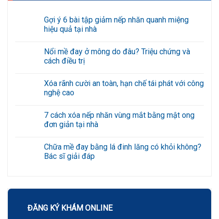
Gợi ý 6 bài tập giảm nếp nhăn quanh miệng
hiệu quả tại nhà
Không
có
Nổi mề đay ở mông do đâu? Triệu chứng và
bình
luận
cách điều trị
ở
Gợi
Không
ý
có
Xóa rãnh cười an toàn, hạn chế tái phát với công
6
bình
bài
luận
nghệ cao
tập
ở
giảm
Nổi
Không
nếp
mề
có
7 cách xóa nếp nhăn vùng mắt bằng mật ong
nhăn
đay
bình
quanh
ở
luận
đơn giản tại nhà
miệng
mông
ở
hiệu
do
Xóa
Không
quả
đâu?
rãnh
có
Chữa mề đay bằng lá đinh lăng có khỏi không?
tại
Triệu
cười
bình
nhà
chứng
an
luận
Bác sĩ giải đáp
và
toàn,
ở
cách
hạn
7
Không
điều
chế
cách
có
trị
tái
xóa
bình
phát
nếp
luận
với
nhăn
ở
công
vùng
Chữa
nghệ
mắt
mề
ĐĂNG KÝ KHÁM ONLINE
cao
bằng
đay
mật
bằng