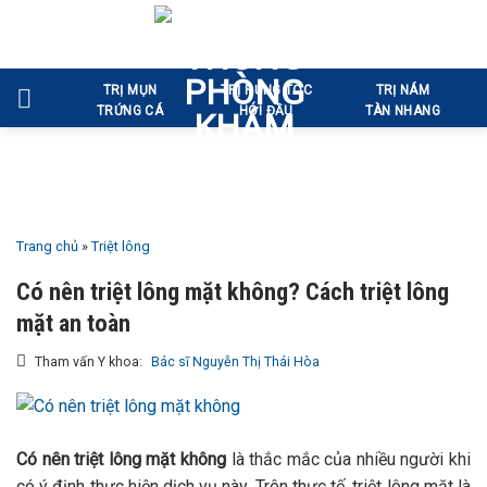
Bỏ
qua
nội
TRỊ MỤN
TRỊ RỤNG TÓC
TRỊ NÁM
dung
TRỨNG CÁ
HÓI ĐẦU
TÀN NHANG
Trang chủ
»
Triệt lông
Có nên triệt lông mặt không? Cách triệt lông
mặt an toàn
Tham vấn Y khoa:
Bác sĩ Nguyễn Thị Thái Hòa
Có nên triệt lông mặt không
là thắc mắc của nhiều người khi
có ý định thực hiện dịch vụ này. Trên thực tế, triệt lông mặt là