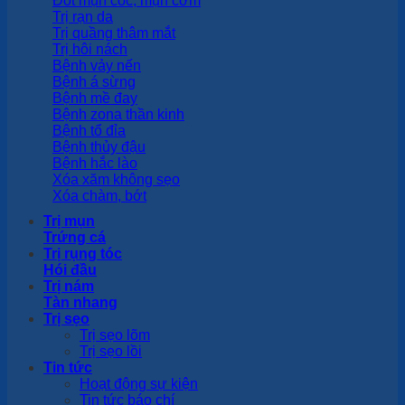
Đốt mụn cóc, mụn cơm
Trị rạn da
Trị quầng thâm mắt
Trị hôi nách
Bệnh vảy nến
Bệnh á sừng
Bệnh mề đay
Bệnh zona thần kinh
Bệnh tổ đỉa
Bệnh thủy đậu
Bệnh hắc lào
Xóa xăm không sẹo
Xóa chàm, bớt
Trị mụn
Trứng cá
Trị rụng tóc
Hói đầu
Trị nám
Tàn nhang
Trị sẹo
Trị sẹo lõm
Trị sẹo lồi
Tin tức