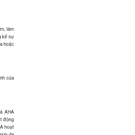
êm, làm
g kể sự
da hoặc
ính của
hà.
AHA
ạt động
A hoạt
giúp da