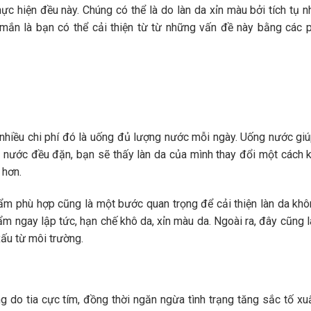
hực hiện đều này. Chúng có thể là do làn da xỉn màu bởi tích tụ n
mắn là bạn có thể cải thiện từ từ những vấn đề này bằng các
nhiều chi phí đó là uống đủ lượng nước mỗi ngày. Uống nước gi
 nước đều đặn, bạn sẽ thấy làn da của mình thay đổi một cách k
 hơn.
 phù hợp cũng là một bước quan trọng để cải thiện làn da kh
m ngay lập tức, hạn chế khô da, xỉn màu da. Ngoài ra, đây cũng 
xấu từ môi trường.
do tia cực tím, đồng thời ngăn ngừa tình trạng tăng sắc tố xuấ