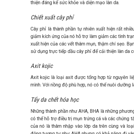
thiện đáng kể sức khỏe và diện mạo làn da.
Chiết xuất cây phỉ
Cây phỉ là thành phần tự nhiên xuất hiện rất nh
giảm kích ứng của nó hỗ trợ làm giảm các tình trạ
xuất hiện của các vết thâm mụn, thậm chí sẹo. B
sử dụng trực tiếp dầu cây phỉ để cải thiện làn da 
Axit kojic
Axit kojic là loại axit được tổng hợp từ nguyên li
mình. Với nồng độ phù hợp, nó có thể nuôi dưỡng 
Tẩy da chết hóa học
Những thành phần như AHA, BHA là những phương p
có thể hỗ trợ điều trị mụn trứng cá và các chứng
của nó là thâm nhập vào lớp da trên cùng và loạ
động tương tự như AHA nhưng có khả năng đi vào s