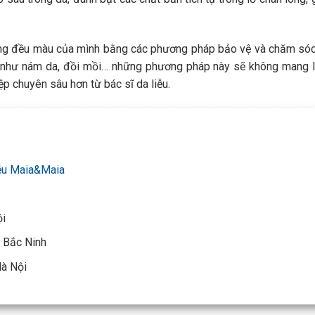
không đều màu của mình bằng các phương pháp bảo vệ và chăm sóc
ính như nám da, đồi mồi… những phương pháp này sẽ không mang l
ệp chuyên sâu hơn từ bác sĩ da liễu.
ễu Maia&Maia
ội
 Bắc Ninh
à Nội