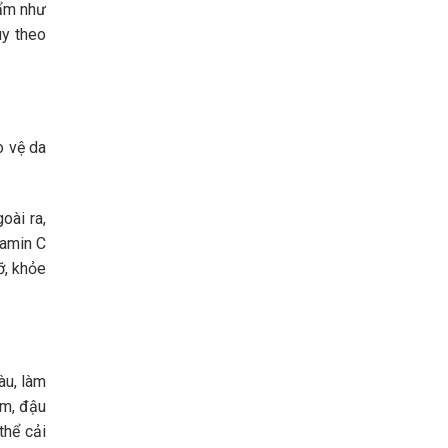
hẩm như
ùy theo
o vệ da
oài ra,
tamin C
ỡ, khỏe
àu, làm
ầm, đậu
thể cải