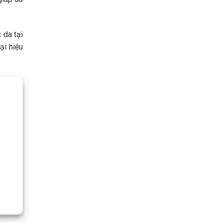
 da tại
ại hiệu