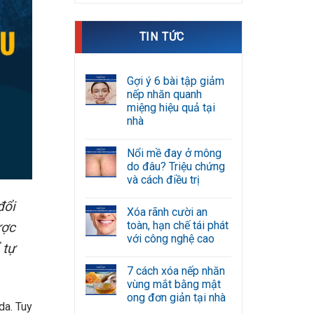
TIN TỨC
Gợi ý 6 bài tập giảm
nếp nhăn quanh
miệng hiệu quả tại
nhà
Không
có
Nổi mề đay ở mông
bình
luận
do đâu? Triệu chứng
ở
và cách điều trị
Gợi
ý
Không
6
đổi
có
bài
Xóa rãnh cười an
bình
tập
luận
toàn, hạn chế tái phát
ược
giảm
ở
nếp
với công nghệ cao
Nổi
 tự
nhăn
mề
Không
quanh
đay
có
miệng
ở
7 cách xóa nếp nhăn
bình
hiệu
mông
luận
quả
vùng mắt bằng mật
do
ở
tại
đâu?
ong đơn giản tại nhà
Xóa
nhà
da. Tuy
Triệu
rãnh
Không
chứng