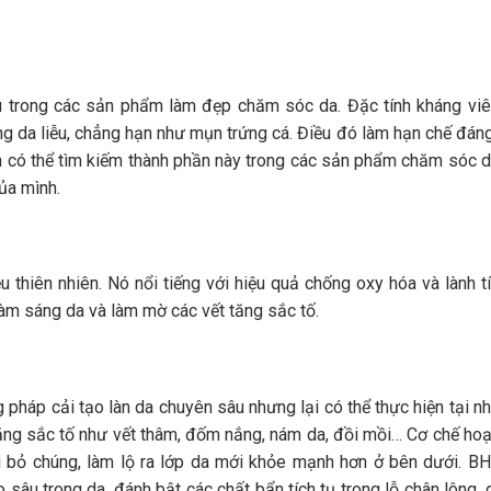
iều trong các sản phẩm làm đẹp chăm sóc da. Đặc tính kháng vi
ng da liễu, chẳng hạn như mụn trứng cá. Điều đó làm hạn chế đán
ạn có thể tìm kiếm thành phần này trong các sản phẩm chăm sóc 
của mình.
ệu thiên nhiên. Nó nổi tiếng với hiệu quả chống oxy hóa và lành t
làm sáng da và làm mờ các vết tăng sắc tố.
háp cải tạo làn da chuyên sâu nhưng lại có thể thực hiện tại n
 tăng sắc tố như vết thâm, đốm nắng, nám da, đồi mồi… Cơ chế ho
i bỏ chúng, làm lộ ra lớp da mới khỏe mạnh hơn ở bên dưới.
BH
âu trong da, đánh bật các chất bẩn tích tụ trong lỗ chân lông, 