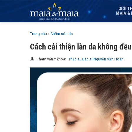
Bỏ
GIỚI T
qua
MAIA & 
nội
dung
Trang chủ
»
Chăm sóc da
Cách cải thiện làn da không đều
Tham vấn Y khoa:
Thạc sĩ, Bác sĩ Nguyễn Văn Hoàn