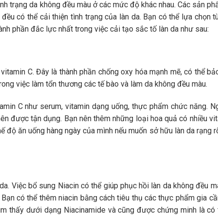
nh trạng da không đều màu ở các mức độ khác nhau. Các sản p
đều có thể cải thiện tình trạng của làn da. Bạn có thể lựa chọn t
ành phần đắc lực nhất trong việc cải tạo sắc tố làn da như sau:
 vitamin C. Đây là thành phần chống oxy hóa mạnh mẽ, có thể bả
trong việc làm tổn thương các tế bào và làm da không đều màu.
min C như serum, vitamin dạng uống, thực phẩm chức năng. Ng
ên được tận dụng. Bạn nên thêm những loại hoa quả có nhiều vi
 chế độ ăn uống hàng ngày của mình nếu muốn sở hữu làn da rạng r
da. Việc bổ sung Niacin có thể giúp phục hồi làn da không đều m
.
Bạn có thể thêm niacin bằng cách tiêu thụ các thực phẩm gia c
ìm thấy dưới dạng Niacinamide và cũng được chứng minh là có 