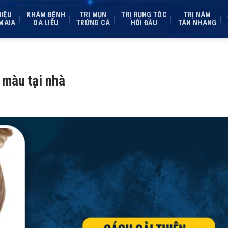
HIỆU
KHÁM BỆNH
TRỊ MỤN
TRỊ RỤNG TÓC
TRỊ NÁM
MAIA
DA LIỄU
TRỨNG CÁ
HÓI ĐẦU
TÀN NHANG
 màu tại nhà