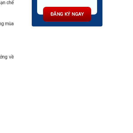
hạn chế
áng mùa
ưởng về