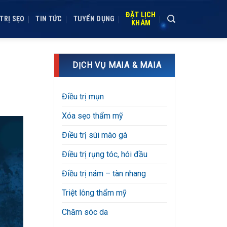
ĐẶT LỊCH
TRỊ SẸO
TIN TỨC
TUYỂN DỤNG
KHÁM
DỊCH VỤ MAIA & MAIA
Điều trị mụn
Xóa sẹo thẩm mỹ
Điều trị sùi mào gà
Điều trị rụng tóc, hói đầu
Điều trị nám – tàn nhang
Triệt lông thẩm mỹ
Chăm sóc da