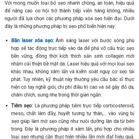
Với mong muốn loại bỏ sẹo nhanh chóng, an toàn, hiệu quả
để nâng cao cơ hội trở thành tiếp viên hàng không, nhiều
người đã lựa chọn các phương pháp xóa sẹo hiện đại. Dưới
đây là những phương pháp trị sẹo phổ biến hiện nay:
Bắn laser xóa sẹo
:
Ánh
sáng laser với bước sóng phù
hợp sẽ tác động trực tiếp vào da để phá vỡ cấu trúc sẹo
bền vững, đồng thời kích thích sản sinh collagen mới
nhằm cải thiện bề mặt da. Laser hiệu quả với mọi loại sẹo
khác nhau, không xâm lấn và kiểm soát nguy cơ sẹo tái
phát. Tuy nhiên, kỹ thuật này thường yêu cầu bác sĩ thực
hiện có tay nghề giỏi, chi phí điều trị cao và sẽ gây đỏ da,
châm chích, sưng nhẹ trong thời gian ngắn.
Tiêm sẹo:
Là phương pháp tiêm trực tiếp corticosteroid,
meso, chất làm đầy, huyết tương tự thân,… vào vùng bị
sẹo giúp làm mờ sẹo cũng như nuôi dưỡng làn da từ bên
trong. Đây là phương pháp ít xâm lấn, phù hợp cho nhiều
loại sẹo nhưng cần thực hiện nhiều lần mới đạt hiệu quả.