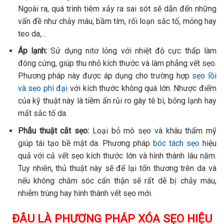
Ngoài ra, quá trình tiêm xảy ra sai sót sẽ dẫn đến những
vấn đề như chảy máu, bầm tím, rối loạn sắc tố, mỏng hay
teo da,…
Áp lạnh:
Sử dụng nitơ lỏng với nhiệt độ cực thấp làm
đông cứng, giúp thu nhỏ kích thước và làm phẳng vết sẹo.
Phương pháp này được áp dụng cho trường hợp
sẹo lồi
và sẹo phì đại
với kích thước không quá lớn. Nhược điểm
của kỹ thuật này là tiềm ẩn rủi ro gây tê bì, bỏng lạnh hay
mất sắc tố da.
Phẫu thuật cắt sẹo:
Loại bỏ mô sẹo và khâu thẩm mỹ
giúp tái tạo bề mặt da. Phương pháp
bóc tách sẹo
hiệu
quả với cả vết sẹo kích thước lớn và hình thành lâu năm.
Tuy nhiên, thủ thuật này sẽ để lại tổn thương trên da và
nếu không chăm sóc cẩn thận sẽ rất dễ bị chảy máu,
nhiễm trùng hay hình thành vết sẹo mới.
ĐÂU LÀ PHƯƠNG PHÁP XÓA SẸO HIỆU