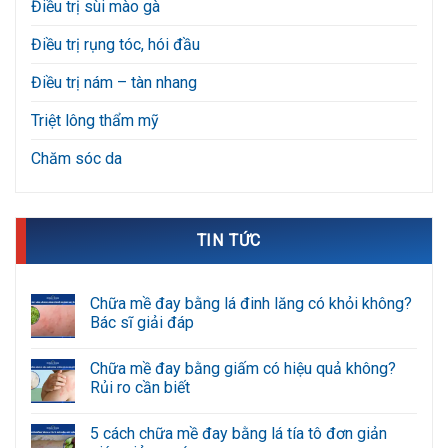
Điều trị sùi mào gà
Điều trị rụng tóc, hói đầu
Điều trị nám – tàn nhang
Triệt lông thẩm mỹ
Chăm sóc da
TIN TỨC
Chữa mề đay bằng lá đinh lăng có khỏi không?
Bác sĩ giải đáp
Không
có
Chữa mề đay bằng giấm có hiệu quả không?
bình
luận
Rủi ro cần biết
ở
Chữa
Không
mề
có
5 cách chữa mề đay bằng lá tía tô đơn giản
đay
bình