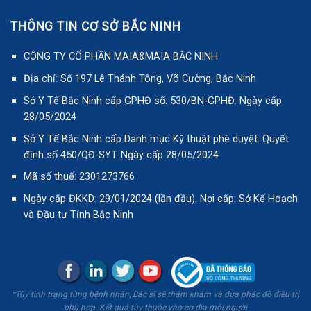
THÔNG TIN CƠ SỞ BẮC NINH
CÔNG TY CỔ PHẦN MAIA&MAIA BẮC NINH
Địa chỉ: Số 197 Lê Thánh Tông, Võ Cường, Bắc Ninh
Sở Y Tế Bắc Ninh cấp GPHĐ số: 530/BN-GPHĐ. Ngày cấp
28/05/2024
Sở Y Tế Bắc Ninh cấp Danh mục Kỹ thuật phê duyệt. Quyết
định số 450/QĐ-SYT. Ngày cấp 28/05/2024
Mã số thuế: 2301273766
Ngày cấp ĐKKD: 29/01/2024 (lần đầu). Nơi cấp: Sở Kế Hoạch
và Đầu tư Tỉnh Bắc Ninh
*Tùy tình trạng từng bệnh nhân, Bác sĩ sẽ thăm khám và đưa phác đồ điều trị
phù hợp. Kết quả tùy thuộc vào cơ địa mỗi người