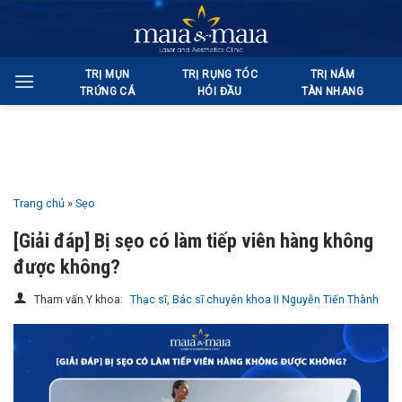
Bỏ
qua
nội
TRỊ MỤN
TRỊ RỤNG TÓC
TRỊ NÁM
dung
TRỨNG CÁ
HÓI ĐẦU
TÀN NHANG
Trang chủ
»
Sẹo
[Giải đáp] Bị sẹo có làm tiếp viên hàng không
được không?
Tham vấn Y khoa:
Thạc sĩ, Bác sĩ chuyên khoa II Nguyễn Tiến Thành