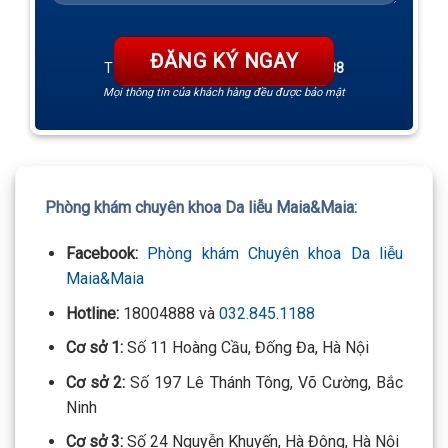
TƯ VẤN 24/7 HOTLINE:
032.845.1188
Mọi thông tin của khách hàng đều được bảo mật
Phòng khám chuyên khoa Da liễu Maia&Maia:
Facebook:
Phòng khám Chuyên khoa Da liễu
Maia&Maia
Hotline:
18004888 và
032.845.1188
Cơ sở 1:
Số 11 Hoàng Cầu, Đống Đa, Hà Nội
Cơ sở 2:
Số 197 Lê Thánh Tông, Võ Cường, Bắc
Ninh
Cơ sở 3:
Số 24 Nguyễn Khuyến, Hà Đông, Hà Nội