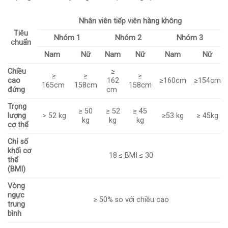
Nhân viên tiếp viên hàng không
Tiêu
Nhóm 1
Nhóm 2
Nhóm 3
chuẩn
Nam
Nữ
Nam
Nữ
Nam
Nữ
Chiều
≥
≥
≥
≥
cao
162
≥
160cm
≥
154cm
165cm
158cm
158cm
đứng
cm
Trọng
≥
50
≥
52
≥
45
lượng
> 52 kg
≥
53 kg
≥
45kg
kg
kg
kg
cơ thể
Chỉ số
khối cơ
18 ≤ BMI ≤ 30
thể
(BMI)
Vòng
ngực
≥ 50% so với chiều cao
trung
bình