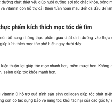
c dưỡng chất thiết yếu giúp nuôi dưỡng sợi tóc chắc khỏe, bóng 
 và vitamin còn hỗ trợ cải thiện tuần hoàn máu đến da đầu để l
 thực phẩm kích thích mọc tóc dễ tìm
 nên bổ sung những thực phẩm giàu chất dinh dưỡng vào thực
iúp kích thích mọc tóc phổ biến ngay dưới đây:
u kiện thuận lợi giúp tóc mọc nhanh hơn, mềm mượt hơn. Không c
m, selen giúp tóc khỏe mạnh hơn.
itamin C hỗ trợ quá trình sản sinh collagen giúp tóc phát triể
ng còn có tác dụng bảo vệ nang tóc khỏi tác hại của các gốc tự 