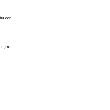
hàu còn
i người