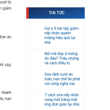
mượt từ
àm giảm
TIN TỨC
Gợi ý 6 bài tập giảm
nếp nhăn quanh
 đơn ăn
miệng hiệu quả tại
nhà
Không
có
Nổi mề đay ở mông
bình
luận
do đâu? Triệu chứng
ở
và cách điều trị
Gợi
hỉ vậy,
ý
Không
6
có
bài
Xóa rãnh cười an
bình
tập
luận
toàn, hạn chế tái phát
giảm
ở
nếp
với công nghệ cao
Nổi
nhăn
mề
Không
quanh
đay
n nhanh
có
miệng
ở
7 cách xóa nếp nhăn
bình
hiệu
mông
do, hạn
luận
quả
vùng mắt bằng mật
do
ở
tại
đâu?
ong đơn giản tại nhà
Xóa
nhà
Triệu
rãnh
Không
chứng