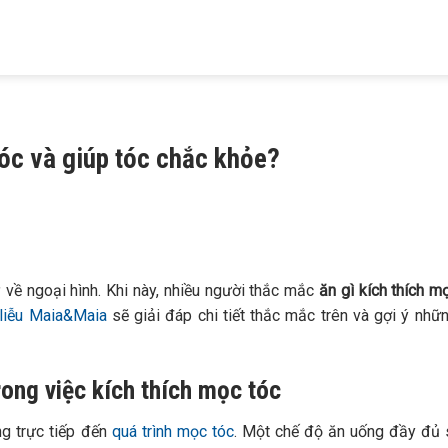
HIỆU
KHÁM BỆNH
TRỊ MỤN
TRỊ RỤNG TÓC
TRỊ NÁM
 MAIA
DA LIỄU
TRỨNG CÁ
HÓI ĐẦU
TÀN NHANG
 tóc và giúp tóc chắc khỏe?
 về ngoại hình. Khi này, nhiều người thắc mắc
ăn
gì kích thích m
liễu Maia&Maia
sẽ giải đáp chi tiết thắc mắc trên và gợi ý nhữ
trong việc kích thích mọc tóc
ng trực tiếp đến
quá trình mọc tóc
. Một chế độ ăn uống đầy đủ