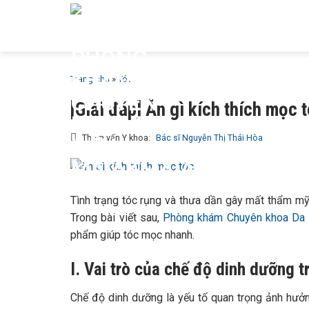
Bỏ
GIỚI T
qua
MAIA &
nội
dung
Trang chủ
»
Tóc
[Giải đáp] Ăn gì kích thích mọc
Tham vấn Y khoa:
Bác sĩ Nguyễn Thị Thái Hòa
Tình trạng tóc rụng và thưa dần gây mất thẩm mỹ
Trong bài viết sau,
Phòng khám Chuyên khoa Da 
phẩm giúp tóc mọc nhanh.
I. Vai trò của chế độ dinh dưỡng 
Chế độ dinh dưỡng là yếu tố quan trọng ảnh hưở