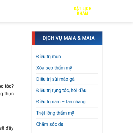
ĐẶT LỊCH
TRỊ SẸO
TIN TỨC
TUYỂN DỤNG
KHÁM
DỊCH VỤ MAIA & MAIA
Điều trị mụn
Xóa sẹo thẩm mỹ
Điều trị sùi mào gà
ọc tóc
?
Điều trị rụng tóc, hói đầu
ng thực
Điều trị nám – tàn nhang
Triệt lông thẩm mỹ
Chăm sóc da
 sẽ đẩy