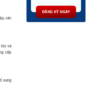
ậy, các
 tóc và
ung cấp
bổ sung