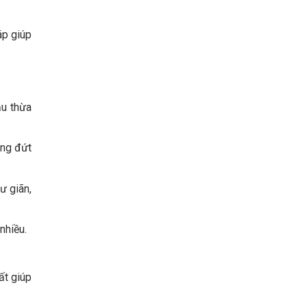
áp giúp
ầu thừa
ạng đứt
ư giãn,
nhiều.
ất giúp