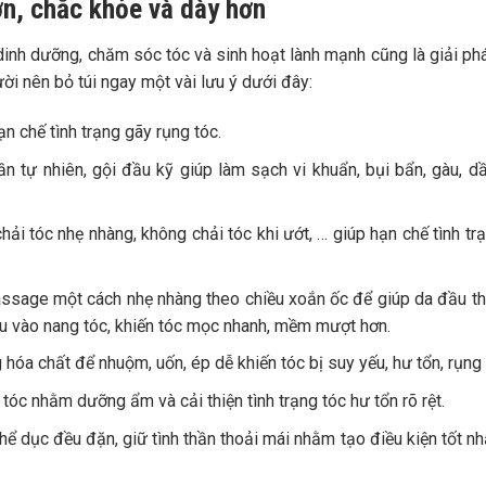
ơn, chắc khỏe và dày hơn
dinh dưỡng, chăm sóc tóc và sinh hoạt lành mạnh cũng là giải ph
i nên bỏ túi ngay một vài lưu ý dưới đây:
n chế tình trạng gãy rụng tóc.
 tự nhiên, gội đầu kỹ giúp làm sạch vi khuẩn, bụi bẩn, gàu, d
hải tóc nhẹ nhàng, không chải tóc khi ướt, … giúp hạn chế tình tr
sage một cách nhẹ nhàng theo chiều xoắn ốc để giúp da đầu th
âu vào nang tóc, khiến tóc mọc nhanh, mềm mượt hơn.
hóa chất để nhuộm, uốn, ép dễ khiến tóc bị suy yếu, hư tổn, rụng 
tóc nhằm dưỡng ẩm và cải thiện tình trạng tóc hư tổn rõ rệt.
hể dục đều đặn, giữ tình thần thoải mái nhằm tạo điều kiện tốt nh