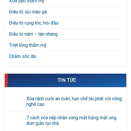
Xóa sẹo thẩm mỹ
Điều trị sùi mào gà
Điều trị rụng tóc, hói đầu
Điều trị nám – tàn nhang
Triệt lông thẩm mỹ
Chăm sóc da
TIN TỨC
Xóa rãnh cười an toàn, hạn chế tái phát với công
nghệ cao
Không
có
7 cách xóa nếp nhăn vùng mắt bằng mật ong
bình
luận
đơn giản tại nhà
ở
Xóa
Không