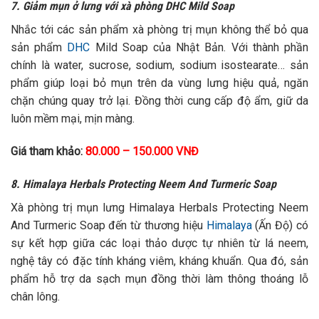
7. Giảm mụn ở lưng với xà phòng DHC Mild Soap
Nhắc tới các sản phẩm xà phòng trị mụn không thể bỏ qua
sản phẩm
DHC
Mild Soap của Nhật Bản. Với thành phần
chính là water, sucrose, sodium, sodium isostearate… sản
phẩm giúp loại bỏ mụn trên da vùng lưng hiệu quả, ngăn
chặn chúng quay trở lại. Đồng thời cung cấp độ ẩm, giữ da
luôn mềm mại, mịn màng.
Giá tham khảo:
80.000 – 150.000 VNĐ
8. Himalaya Herbals Protecting Neem And Turmeric Soap
Xà phòng trị mụn lưng Himalaya Herbals Protecting Neem
And Turmeric Soap đến từ thương hiệu
Himalaya
(Ấn Độ) có
sự kết hợp giữa các loại thảo dược tự nhiên từ lá neem,
nghệ tây có đặc tính kháng viêm, kháng khuẩn. Qua đó, sản
phẩm hỗ trợ da sạch mụn đồng thời làm thông thoáng lỗ
chân lông.