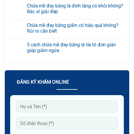
rãnh
có
Chữa mề đay bằng lá đinh lăng có khỏi không?
cười
bình
an
luận
Bác sĩ giải đáp
toàn,
ở
hạn
7
Không
chế
cách
có
Chữa mề đay bằng giấm có hiệu quả không?
tái
xóa
bình
phát
nếp
luận
Rủi ro cần biết
với
nhăn
ở
công
vùng
Chữa
Không
nghệ
mắt
mề
có
5 cách chữa mề đay bằng lá tía tô đơn giản
cao
bằng
đay
bình
mật
bằng
luận
giúp giảm ngứa
ong
lá
ở
đơn
đinh
Chữa
Không
giản
lăng
mề
có
tại
có
đay
bình
nhà
khỏi
bằng
luận
không?
giấm
ở
Bác
có
5
sĩ
hiệu
cách
ĐĂNG KÝ KHÁM ONLINE
giải
quả
chữa
đáp
không?
mề
Rủi
đay
ro
bằng
cần
lá
biết
tía
tô
đơn
giản
giúp
giảm
ngứa