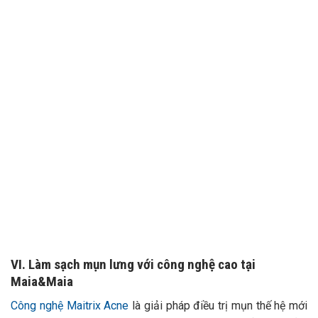
TƯ VẤN 24/7 HOTLINE:
032.845.1188
Mọi thông tin của khách hàng đều được bảo mật
VI. Làm sạch mụn lưng với công nghệ cao tại
Maia&Maia
Công nghệ Maitrix Acne
là giải pháp điều trị mụn thế hệ mới