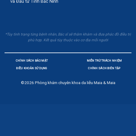
và Đầu tư Tỉnh Bắc Ninh
*Tùy tình trạng từng bệnh nhân, Bác sĩ sẽ thăm khám và đưa phác đồ điều trị
phù hợp. Kết quả tùy thuộc vào cơ địa mỗi người
CHÍNH SÁCH BẢO MẬT
MIỄN TRỪ TRÁCH NHIỆM
ĐIỀU KHOẢN SỬ DỤNG
CHÍNH SÁCH BIÊN TẬP
©2026
Phòng khám chuyên khoa da liễu Maia & Maia