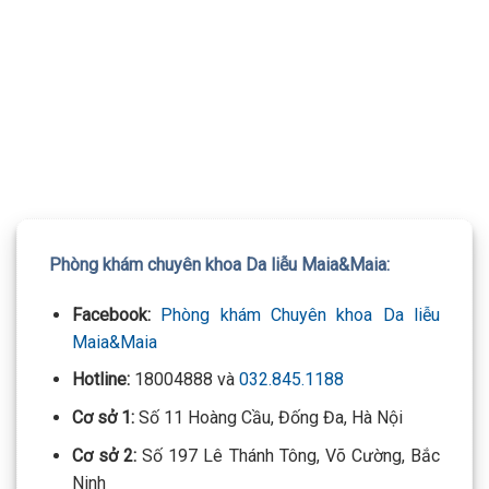
TƯ VẤN 24/7 HOTLINE:
032.845.1188
Mọi thông tin của khách hàng đều được bảo mật
Phòng khám chuyên khoa Da liễu Maia&Maia:
Facebook:
Phòng khám Chuyên khoa Da liễu
Maia&Maia
Hotline:
18004888 và
032.845.1188
Cơ sở 1:
Số 11 Hoàng Cầu, Đống Đa, Hà Nội
Cơ sở 2:
Số 197 Lê Thánh Tông, Võ Cường, Bắc
Ninh