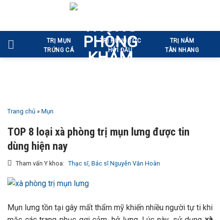
Bỏ
qua
nội
TRỊ MỤN
TRỊ RỤNG TÓC
TRỊ NÁM
dung
TRỨNG CÁ
HÓI ĐẦU
TÀN NHANG
Trang chủ
»
Mụn
TOP 8 loại xà phòng trị mụn lưng được tin
dùng hiện nay
Tham vấn Y khoa:
Thạc sĩ, Bác sĩ Nguyễn Văn Hoàn
Mụn lưng tồn tại gây mất thẩm mỹ khiến nhiều người tự ti khi
mặc các trang phục gợi cảm, hở lưng. Lúc này, sử dụng
xà