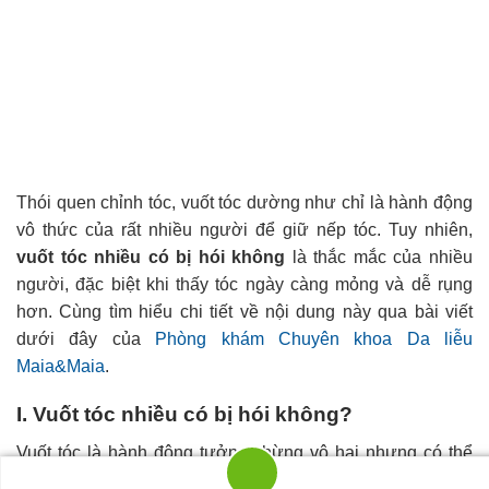
Thói quen chỉnh tóc, vuốt tóc dường như chỉ là hành động vô
thức của rất nhiều người để giữ nếp tóc. Tuy nhiên,
vuốt tóc
nhiều có bị hói không
là thắc mắc của nhiều người, đặc biệt
khi thấy tóc ngày càng mỏng và dễ rụng hơn. Cùng tìm hiểu
chi tiết về nội dung này qua bài viết dưới đây của
Phòng
khám Chuyên khoa Da liễu Maia&Maia
.
I. Vuốt tóc nhiều có bị hói không?
Vuốt tóc là hành động tưởng chừng vô hại nhưng có thể gây
ra ảnh hưởng đáng kể đến sức khỏe mái tóc nếu lặp lại
thường xuyên. Vậy vuốt tóc nhiều có bị hói không? Câu trả