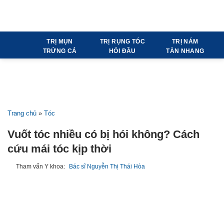
Bỏ
qua
nội
TRỊ MỤN
TRỊ RỤNG TÓC
TRỊ NÁM
dung
TRỨNG CÁ
HÓI ĐẦU
TÀN NHANG
Trang chủ
»
Tóc
Vuốt tóc nhiều có bị hói không? Cách cứu mái
tóc kịp thời
Tham vấn Y khoa:
Bác sĩ Nguyễn Thị Thái Hòa