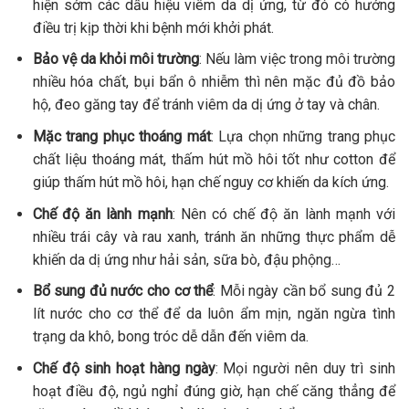
hiện sớm các dấu hiệu viêm da dị ứng, từ đó có hướng
điều trị kịp thời khi bệnh mới khởi phát.
Bảo vệ da khỏi môi trường
: Nếu làm việc trong môi trường
nhiều hóa chất, bụi bẩn ô nhiễm thì nên mặc đủ đồ bảo
hộ, đeo găng tay để tránh viêm da dị ứng ở tay và chân.
Mặc trang phục thoáng mát
: Lựa chọn những trang phục
chất liệu thoáng mát, thấm hút mồ hôi tốt như cotton để
giúp thấm hút mồ hôi, hạn chế nguy cơ khiến da kích ứng.
Chế độ ăn lành mạnh
: Nên có chế độ ăn lành mạnh với
nhiều trái cây và rau xanh, tránh ăn những thực phẩm dễ
khiến da dị ứng như hải sản, sữa bò, đậu phộng…
Bổ sung đủ nước cho cơ thể
: Mỗi ngày cần bổ sung đủ 2
lít nước cho cơ thể để da luôn ẩm mịn, ngăn ngừa tình
trạng da khô, bong tróc dễ dẫn đến viêm da.
Chế độ sinh hoạt hàng ngày
: Mọi người nên duy trì sinh
hoạt điều độ, ngủ nghỉ đúng giờ, hạn chế căng thẳng để