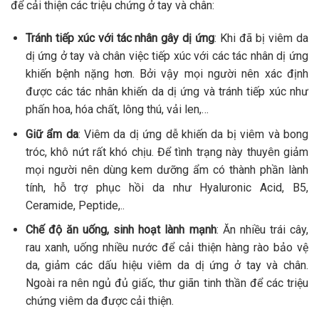
để cải thiện các triệu chứng ở tay và chân:
Tránh tiếp xúc với tác nhân gây dị ứng
: Khi đã bị viêm da
dị ứng ở tay và chân việc tiếp xúc với các tác nhân dị ứng
khiến bệnh nặng hơn. Bởi vậy mọi người nên xác định
được các tác nhân khiến da dị ứng và tránh tiếp xúc như
phấn hoa, hóa chất, lông thú, vải len,…
Giữ ẩm da
:
Viêm da dị ứng dễ khiến da bị viêm và bong
tróc, khô nứt rất khó chịu. Để tình trạng này thuyên giảm
mọi người nên dùng kem dưỡng ẩm có thành phần lành
tính, hỗ trợ phục hồi da như Hyaluronic Acid, B5,
Ceramide, Peptide,..
Chế độ ăn uống, sinh hoạt lành mạnh
: Ăn nhiều trái cây,
rau xanh, uống nhiều nước để cải thiện hàng rào bảo vệ
da, giảm các dấu hiệu viêm da dị ứng ở tay và chân.
Ngoài ra nên ngủ đủ giấc, thư giãn tinh thần để các triệu
chứng viêm da được cải thiện.