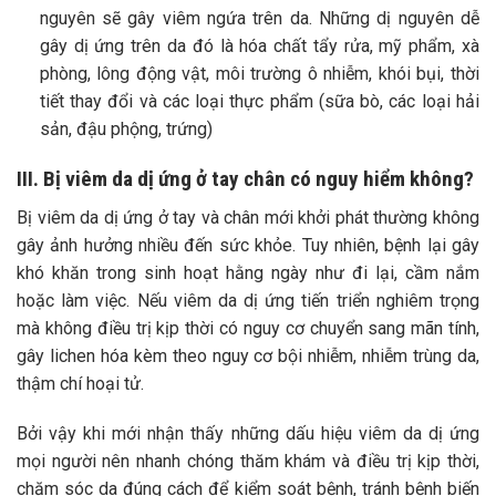
nguyên sẽ gây viêm ngứa trên da. Những dị nguyên dễ
gây dị ứng trên da đó là hóa chất tẩy rửa, mỹ phẩm, xà
phòng, lông động vật, môi trường ô nhiễm, khói bụi, thời
tiết thay đổi và các loại thực phẩm (sữa bò, các loại hải
sản, đậu phộng, trứng)
III. Bị viêm da dị ứng ở tay chân có nguy hiểm không?
Bị viêm da dị ứng ở tay và chân mới khởi phát thường không
gây ảnh hưởng nhiều đến sức khỏe. Tuy nhiên, bệnh lại gây
khó khăn trong sinh hoạt hằng ngày như đi lại, cầm nắm
hoặc làm việc.
Nếu viêm da dị ứng tiến triển nghiêm trọng
mà không điều trị kịp thời có nguy cơ chuyển sang mãn tính,
gây lichen hóa kèm theo nguy cơ bội nhiễm, nhiễm trùng da,
thậm chí hoại tử.
Bởi vậy khi mới nhận thấy những dấu hiệu viêm da dị ứng
mọi người nên nhanh chóng thăm khám và điều trị kịp thời,
chăm sóc da đúng cách để kiểm soát bệnh, tránh bệnh biến