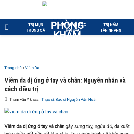
Bỏ
qua
nội
TRỊ MỤN
TRỊ RỤNG TÓC
TRỊ NÁM
dung
TRỨNG CÁ
HÓI ĐẦU
TÀN NHANG
Trang chủ
»
Viêm Da
Viêm da dị ứng ở tay và chân: Nguyên nhân và
cách điều trị
Tham vấn Y khoa:
Thạc sĩ, Bác sĩ Nguyễn Văn Hoàn
Viêm da dị ứng ở tay và chân
gây sưng tấy, ngứa đỏ, da xuất
hiện nhiều nốt sần rất khó chịu. Tuy nhiên bệnh sẽ khỏi hoàn