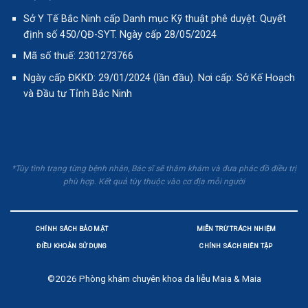
Sở Y Tế Bắc Ninh cấp Danh mục Kỹ thuật phê duyệt. Quyết
định số 450/QĐ-SYT. Ngày cấp 28/05/2024
Mã số thuế: 2301273766
Ngày cấp ĐKKD: 29/01/2024 (lần đầu). Nơi cấp: Sở Kế Hoạch
và Đầu tư Tỉnh Bắc Ninh
*Tùy tình trạng từng bệnh nhân, Bác sĩ sẽ thăm khám và đưa phác đồ điều trị
phù hợp. Kết quả tùy thuộc vào cơ địa mỗi người
CHÍNH SÁCH BẢO MẬT
MIỄN TRỪ TRÁCH NHIỆM
ĐIỀU KHOẢN SỬ DỤNG
CHÍNH SÁCH BIÊN TẬP
©2026
Phòng khám chuyên khoa da liễu Maia & Maia