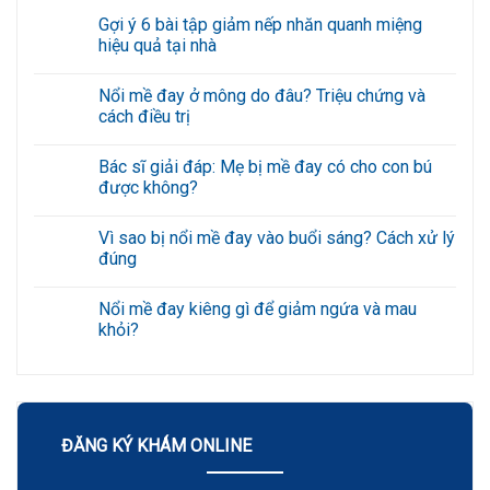
Gợi ý 6 bài tập giảm nếp nhăn quanh miệng
hiệu quả tại nhà
Không
có
Nổi mề đay ở mông do đâu? Triệu chứng và
bình
luận
cách điều trị
ở
Gợi
Không
ý
có
Bác sĩ giải đáp: Mẹ bị mề đay có cho con bú
6
bình
bài
luận
được không?
tập
ở
giảm
Nổi
Không
nếp
mề
có
Vì sao bị nổi mề đay vào buổi sáng? Cách xử lý
nhăn
đay
bình
quanh
ở
luận
đúng
miệng
mông
ở
hiệu
do
Bác
Không
quả
đâu?
sĩ
có
Nổi mề đay kiêng gì để giảm ngứa và mau
tại
Triệu
giải
bình
nhà
chứng
đáp:
luận
khỏi?
và
Mẹ
ở
cách
bị
Vì
Không
điều
mề
sao
có
trị
đay
bị
bình
có
nổi
luận
cho
mề
ở
con
đay
Nổi
bú
vào
mề
ĐĂNG KÝ KHÁM ONLINE
được
buổi
đay
không?
sáng?
kiêng
Cách
gì