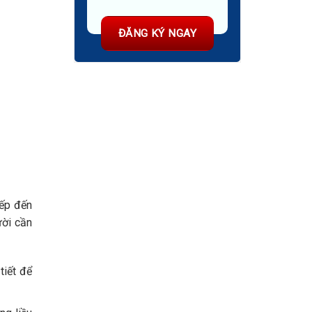
iếp đến
ười cần
tiết để