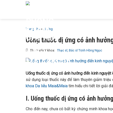
Bỏ
GIỚI T
qua
MAIA &
nội
dung
Trang chủ
»
Dị Ứng
Uống thuốc dị ứng có ảnh hưởn
Tham vấn Y khoa:
Thạc sĩ, Bác sĩ Trịnh Hồng Ngọc
Uống thuốc dị ứng có ảnh hưởng đến kinh nguyệt
k
sử dụng loại thuốc này để làm thuyên giảm triệu 
khoa Da liễu Maia&Maia
tìm hiểu chi tiết lời giải đ
I. Uống thuốc dị ứng có ảnh hưởn
Cho đến nay, chưa có bất kỳ chứng minh khoa họ