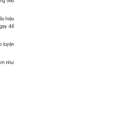
ng liều
ấu hiệu
ngay để
p luyện
kèm như