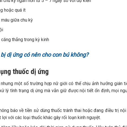
i chu kỳ ngắn hơn từ 5 – 7 ngày so với dự kiến
ng hoặc quá ít
ỉ máu giữa chu kỳ
ội
 căng thẳng trong kỳ kinh
bị dị ứng có nên cho con bú không?
dụng thuốc dị ứng
 nhưng một số trường hợp nữ giới có thể chịu ảnh hưởng gián t
ử lý tình trạng dị ứng mà vẫn giữ được nội tiết ổn định, mọi ng
ng báo về tiền sử dùng thuốc tránh thai hoặc đang điều trị nội 
lợi với các loại thuốc khác gây rối loạn kinh nguyệt.