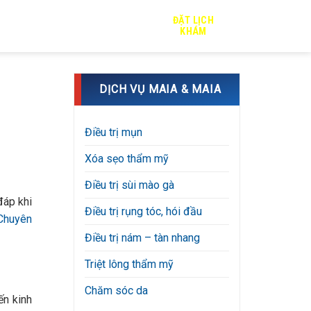
ĐẶT LỊCH
TRỊ SẸO
TIN TỨC
TUYỂN DỤNG
KHÁM
DỊCH VỤ MAIA & MAIA
Điều trị mụn
Xóa sẹo thẩm mỹ
Điều trị sùi mào gà
đáp khi
Điều trị rụng tóc, hói đầu
Chuyên
Điều trị nám – tàn nhang
Triệt lông thẩm mỹ
Chăm sóc da
n kinh