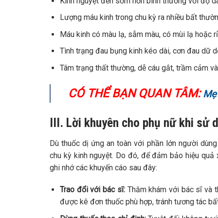
Kinh nguyệt đến sớm hơn bình thường với độ dà
Lượng máu kinh trong chu kỳ ra nhiều bất thườ
Máu kinh có màu lạ, sẫm màu, có mùi lạ hoặc r
Tình trạng đau bụng kinh kéo dài, cơn đau dữ d
Tâm trạng thất thường, dễ cáu gắt, trầm cảm và
CÓ THỂ BẠN QUAN TÂM:
Mẹ 
III. Lời khuyên cho phụ nữ khi sử 
Dù thuốc dị ứng an toàn với phần lớn người dùng
chu kỳ kinh nguyệt. Do đó, để đảm bảo hiệu quả x
ghi nhớ các khuyến cáo sau đây:
Trao đổi với bác sĩ:
Thăm khám với bác sĩ và thô
được kê đơn thuốc phù hợp, tránh tương tác bất 