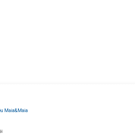
N 24/7 HOTLINE:
032.845.1188
g tin của khách hàng đều được bảo mật
ễu Maia&Maia
ội