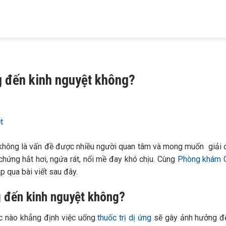
HIỆU
KHÁM BỆNH
TRỊ MỤN
TRỊ RỤNG TÓC
TRỊ NÁM
 MAIA
DA LIỄU
TRỨNG CÁ
HÓI ĐẦU
TÀN NHANG
g đến kinh nguyệt không?
hông là vấn đề được nhiều người quan tâm và mong muốn giải 
chứng hắt hơi, ngứa rát, nổi mề đay khó chịu. Cùng
Phòng khám 
áp qua bài viết sau đây.
g đến kinh nguyệt không?
c nào khẳng định việc uống
thuốc trị dị ứng
sẽ gây ảnh hưởng đế