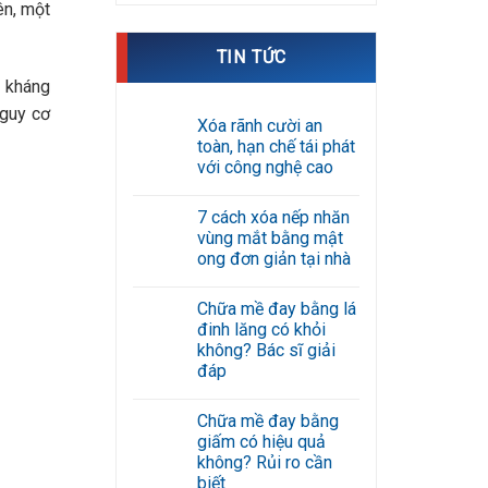
ên, một
TIN TỨC
c kháng
nguy cơ
Xóa rãnh cười an
toàn, hạn chế tái phát
với công nghệ cao
Không
có
7 cách xóa nếp nhăn
bình
luận
vùng mắt bằng mật
ở
ong đơn giản tại nhà
Xóa
rãnh
Không
cười
có
an
Chữa mề đay bằng lá
bình
toàn,
luận
đinh lăng có khỏi
hạn
ở
chế
không? Bác sĩ giải
7
tái
cách
đáp
phát
xóa
với
Không
nếp
công
có
nhăn
nghệ
Chữa mề đay bằng
bình
vùng
cao
luận
mắt
giấm có hiệu quả
ở
bằng
không? Rủi ro cần
Chữa
mật
mề
biết
ong