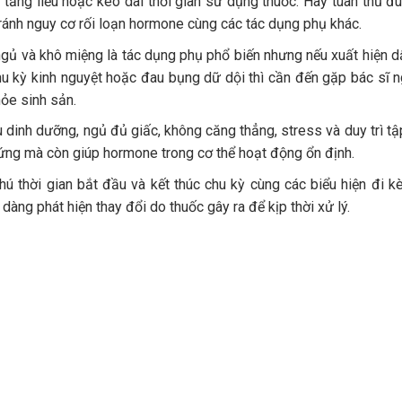
tăng liều hoặc kéo dài thời gian sử dụng thuốc. Hãy tuân thủ đú
 tránh nguy cơ rối loạn hormone cùng các tác dụng phụ khác.
gủ và khô miệng là tác dụng phụ phổ biến nhưng nếu xuất hiện d
hu kỳ kinh nguyệt hoặc đau bụng dữ dội thì cần đến gặp bác sĩ 
hỏe sinh sản.
dinh dưỡng, ngủ đủ giấc, không căng thẳng, stress và duy trì tậ
 ứng mà còn giúp hormone trong cơ thể hoạt động ổn định.
ú thời gian bắt đầu và kết thúc chu kỳ cùng các biểu hiện đi 
àng phát hiện thay đổi do thuốc gây ra để kịp thời xử lý.