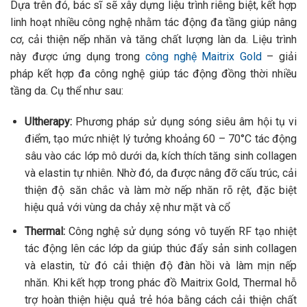
Dựa trên đó, bác sĩ sẽ xây dựng liệu trình riêng biệt, kết hợp
linh hoạt nhiều công nghệ nhằm tác động đa tầng giúp nâng
cơ, cải thiện nếp nhăn và tăng chất lượng làn da.
Liệu trình
này được ứng dụng trong
công nghệ Maitrix Gold
– giải
pháp kết hợp đa công nghệ giúp tác động đồng thời nhiều
tầng da. Cụ thể như sau:
Ultherapy:
Phương pháp sử dụng sóng siêu âm hội tụ vi
điểm, tạo mức nhiệt lý tưởng khoảng 60 – 70°C tác động
sâu vào các lớp mô dưới da, kích thích tăng sinh collagen
và elastin tự nhiên. Nhờ đó, da được nâng đỡ cấu trúc, cải
thiện độ săn chắc và làm mờ nếp nhăn rõ rệt, đặc biệt
hiệu quả với vùng da chảy xệ như mặt và cổ
Thermal:
Công nghệ sử dụng sóng vô tuyến RF tạo nhiệt
tác động lên các lớp da giúp thúc đẩy sản sinh collagen
và elastin, từ đó cải thiện độ đàn hồi và làm mịn nếp
nhăn. Khi kết hợp trong phác đồ Maitrix Gold, Thermal hỗ
trợ hoàn thiện hiệu quả trẻ hóa bằng cách cải thiện chất