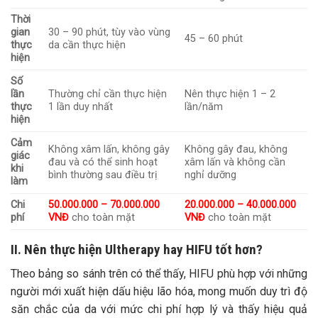
Thời
gian
30 – 90 phút, tùy vào vùng
45 – 60 phút
thực
da cần thực hiện
hiện
Số
lần
Thường chỉ cần thực hiện
Nên thực hiện 1 – 2
thực
1 lần duy nhất
lần/năm
hiện
Cảm
Không xâm lấn, không gây
Không gây đau, không
giác
đau và có thể sinh hoạt
xâm lấn và không cần
khi
bình thường sau điều trị
nghỉ dưỡng
làm
Chi
50.000.000 – 70.000.000
20.000.000 – 40.000.000
phí
VNĐ
cho toàn mặt
VNĐ
cho toàn mặt
II. Nên thực hiện Ultherapy hay HIFU tốt hơn?
Theo bảng so sánh trên có thể thấy, HIFU phù hợp với những
người mới xuất hiện dấu hiệu lão hóa, mong muốn duy trì độ
săn chắc của da với mức chi phí hợp lý và thấy hiệu quả