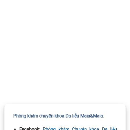
TƯ VẤN 24/7 HOTLINE:
032.845.1188
Mọi thông tin của khách hàng đều được bảo mật
Phòng khám chuyên khoa Da liễu Maia&Maia:
Facebook:
Phòng khám Chuyên khoa Da liễu