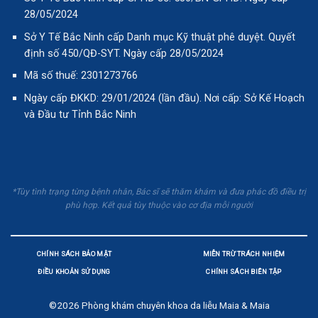
28/05/2024
Sở Y Tế Bắc Ninh cấp Danh mục Kỹ thuật phê duyệt. Quyết
định số 450/QĐ-SYT. Ngày cấp 28/05/2024
Mã số thuế: 2301273766
Ngày cấp ĐKKD: 29/01/2024 (lần đầu). Nơi cấp: Sở Kế Hoạch
và Đầu tư Tỉnh Bắc Ninh
*Tùy tình trạng từng bệnh nhân, Bác sĩ sẽ thăm khám và đưa phác đồ điều trị
phù hợp. Kết quả tùy thuộc vào cơ địa mỗi người
CHÍNH SÁCH BẢO MẬT
MIỄN TRỪ TRÁCH NHIỆM
ĐIỀU KHOẢN SỬ DỤNG
CHÍNH SÁCH BIÊN TẬP
©2026
Phòng khám chuyên khoa da liễu Maia & Maia