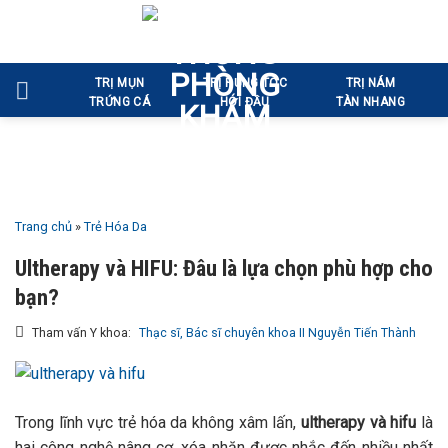
Bỏ
qua
nội
TRỊ MỤN
TRỊ RỤNG TÓC
TRỊ NÁM
dung
TRỨNG CÁ
HÓI ĐẦU
TÀN NHANG
Trang chủ
»
Trẻ Hóa Da
Ultherapy và HIFU: Đâu là lựa chọn phù hợp cho
bạn?
Tham vấn Y khoa:
Thạc sĩ, Bác sĩ chuyên khoa II Nguyễn Tiến Thành
Trong lĩnh vực trẻ hóa da không xâm lấn,
ultherapy và hifu
là
hai công nghệ nâng cơ, xóa nhăn được nhắc đến nhiều nhất