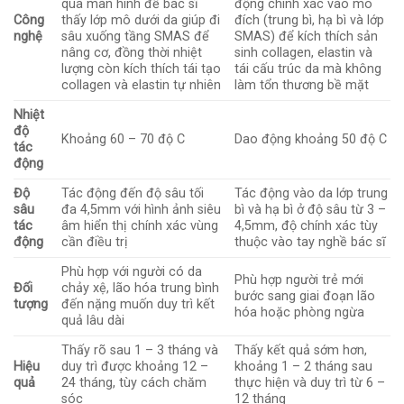
qua màn hình để bác sĩ
động chính xác vào mô
Công
thấy lớp mô dưới da giúp đi
đích (trung bì, hạ bì và lớp
nghệ
sâu xuống tầng SMAS để
SMAS) để kích thích sản
nâng cơ, đồng thời nhiệt
sinh collagen, elastin và
lượng còn kích thích
tái tạo
tái cấu trúc da mà không
collagen và elastin tự nhiên
làm tổn thương bề mặt
Nhiệt
độ
Khoảng 60 – 70 độ C
Dao động khoảng 50 độ C
tác
động
Độ
Tác động đến độ sâu tối
Tác động vào da lớp trung
sâu
đa 4,5mm với hình ảnh siêu
bì và hạ bì ở độ sâu từ 3 –
tác
âm hiển thị chính xác vùng
4,5mm, độ chính xác tùy
động
cần điều trị
thuộc vào tay nghề bác sĩ
Phù hợp với người có da
Phù hợp người trẻ mới
Đối
chảy xệ, lão hóa trung bình
bước sang giai đoạn lão
tượng
đến nặng muốn duy trì kết
hóa hoặc phòng ngừa
quả lâu dài
Thấy rõ sau 1 – 3 tháng và
Thấy kết quả sớm hơn,
Hiệu
duy trì được khoảng 12 –
khoảng 1 – 2 tháng sau
quả
24 tháng, tùy cách chăm
thực hiện và duy trì từ 6 –
sóc
12 tháng