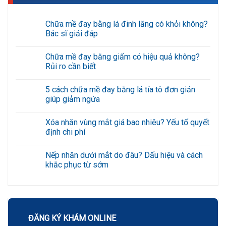
Chữa mề đay bằng lá đinh lăng có khỏi không?
Bác sĩ giải đáp
Không
có
Chữa mề đay bằng giấm có hiệu quả không?
bình
luận
Rủi ro cần biết
ở
Chữa
Không
mề
có
5 cách chữa mề đay bằng lá tía tô đơn giản
đay
bình
bằng
luận
giúp giảm ngứa
lá
ở
đinh
Chữa
Không
lăng
mề
có
Xóa nhăn vùng mắt giá bao nhiêu? Yếu tố quyết
có
đay
bình
khỏi
bằng
luận
định chi phí
không?
giấm
ở
Bác
có
5
Không
sĩ
hiệu
cách
có
Nếp nhăn dưới mắt do đâu? Dấu hiệu và cách
giải
quả
chữa
bình
đáp
không?
mề
luận
khắc phục từ sớm
Rủi
đay
ở
ro
bằng
Xóa
Không
cần
lá
nhăn
có
biết
tía
vùng
bình
tô
mắt
luận
đơn
giá
ở
giản
bao
Nếp
giúp
nhiêu?
nhăn
ĐĂNG KÝ KHÁM ONLINE
giảm
Yếu
dưới