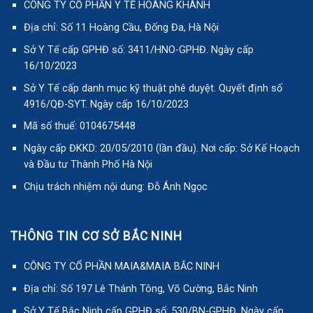
CÔNG TY CỔ PHẦN Y TẾ HOÀNG KHÁNH
Địa chỉ: Số 11 Hoàng Cầu, Đống Đa, Hà Nội
Sở Y Tế cấp GPHĐ số: 3411/HNO-GPHĐ. Ngày cấp
16/10/2023
Sở Y Tế cấp danh mục kỹ thuật phê duyệt. Quyết định số
4916/QĐ-SYT. Ngày cấp 16/10/2023
Mã số thuế: 0104675448
Ngày cấp ĐKKD: 20/05/2010 (lần đầu). Nơi cấp: Sở Kế Hoạch
và Đầu tư Thành Phố Hà Nội
Chịu trách nhiệm nội dung: Đỗ Ánh Ngọc
THÔNG TIN CƠ SỞ BẮC NINH
CÔNG TY CỔ PHẦN MAIA&MAIA BẮC NINH
Địa chỉ: Số 197 Lê Thánh Tông, Võ Cường, Bắc Ninh
Sở Y Tế Bắc Ninh cấp GPHĐ số: 530/BN-GPHĐ. Ngày cấp