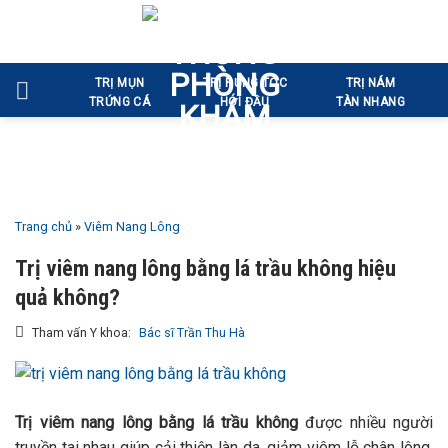
Bỏ
qua
nội
TRỊ MỤN
TRỊ RỤNG TÓC
TRỊ NÁM
dung
TRỨNG CÁ
HÓI ĐẦU
TÀN NHANG
Trang chủ
»
Viêm Nang Lông
Trị viêm nang lông bằng lá trầu không hiệu
quả không?
Tham vấn Y khoa:
Bác sĩ Trần Thu Hà
Trị viêm nang lông bằng lá trầu không
được nhiều người
truyền tai nhau giúp cải thiện làn da, giảm viêm lỗ chân lông.