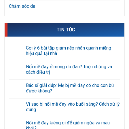
Chăm sóc da
TIN TỨC
Gợi ý 6 bài tập giảm nếp nhăn quanh miệng
hiệu quả tại nhà
Không
có
Nổi mề đay ở mông do đâu? Triệu chứng và
bình
luận
cách điều trị
ở
Gợi
Không
ý
có
Bác sĩ giải đáp: Mẹ bị mề đay có cho con bú
6
bình
bài
luận
được không?
tập
ở
giảm
Nổi
Không
nếp
mề
có
Vì sao bị nổi mề đay vào buổi sáng? Cách xử lý
nhăn
đay
bình
quanh
ở
luận
đúng
miệng
mông
ở
hiệu
do
Bác
Không
quả
đâu?
sĩ
có
Nổi mề đay kiêng gì để giảm ngứa và mau
tại
Triệu
giải
bình
nhà
chứng
đáp:
luận
khỏi?