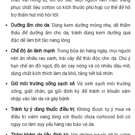
phục chất liệu cotton có kích thước phù hợp cơ thể để hỗ
trợ thấm hút mồ hôi tốt
Dưỡng ẩm cho da
: Dùng kem dưỡng mỏng nhẹ, dễ thẩm
thấu để dưỡng ẩm cho da, tránh dùng kem dưỡng quá
đặc dễ làm bít tắc nang lông
Chế độ ăn lành mạnh
: Trong bữa ăn hàng ngày, mọi người
nên ăn nhiều rau xanh, trái cây để thải độc cho da. Chú ý
hạn chế ăn đồ ngọt, đồ ăn cay nóng và có nhiều dầu mỡ,
dùng chất kích thích làm da khô, tăng tiết bã nhờn
Giữ môi trường sống sạch sẽ
: Vệ sinh sạch môi trường
sống, giặt chăn, ga gối định kỳ để tránh vi khuẩn xâm
nhập vào làn da và gây bệnh
Tránh tự ý dùng thuốc điều trị:
Không được tự ý mua và
điều trị viêm nang lông với thuốc chứa corticoid bởi có
nguy cơ làm suy yếu hàng rào bảo vệ da
Thăm khám da liễu định kỳ
: Với những người dễ bị viêm