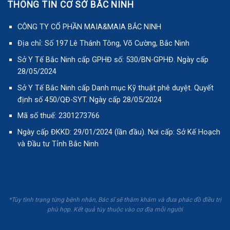
THÔNG TIN CƠ SỞ BẮC NINH
CÔNG TY CỔ PHẦN MAIA&MAIA BẮC NINH
Địa chỉ: Số 197 Lê Thánh Tông, Võ Cường, Bắc Ninh
Sở Y Tế Bắc Ninh cấp GPHĐ số: 530/BN-GPHĐ. Ngày cấp
28/05/2024
Sở Y Tế Bắc Ninh cấp Danh mục Kỹ thuật phê duyệt. Quyết
định số 450/QĐ-SYT. Ngày cấp 28/05/2024
Mã số thuế: 2301273766
Ngày cấp ĐKKD: 29/01/2024 (lần đầu). Nơi cấp: Sở Kế Hoạch
và Đầu tư Tỉnh Bắc Ninh
*Tùy tình trạng từng bệnh nhân, Bác sĩ sẽ thăm khám và đưa phác đồ điều trị
phù hợp. Kết quả tùy thuộc vào cơ địa mỗi người