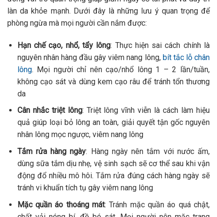
làn da khỏe mạnh. Dưới đây là những lưu ý quan trọng để
phòng ngừa mà mọi người cần nắm được:
Hạn chế cạo, nhổ, tẩy lông
: Thực hiện sai cách chính là
nguyên nhân hàng đầu gây viêm nang lông,
bít tắc lỗ chân
lông
. Mọi người chỉ nên cạo/nhổ lông 1 – 2 lần/tuần,
không cạo sát và dùng kem cạo râu để tránh tổn thương
da
Cân nhắc triệt lông
: Triệt lông vĩnh viễn là cách làm hiệu
quả giúp loại bỏ lông an toàn, giải quyết tận gốc nguyên
nhân lông mọc ngược, viêm nang lông
Tắm rửa hàng ngày
: Hàng ngày nên tắm với nước ấm,
dùng sữa tắm dịu nhẹ, vệ sinh sạch sẽ cơ thể sau khi vận
động đổ nhiều mô hôi. Tắm rửa đúng cách hàng ngày sẽ
tránh vi khuẩn tích tụ gây viêm nang lông
Mặc quần áo thoáng mát
: Tránh mặc quần áo quá chật,
chất vải nóng bí, đồ bó sát. Mọi người nên mặc trang