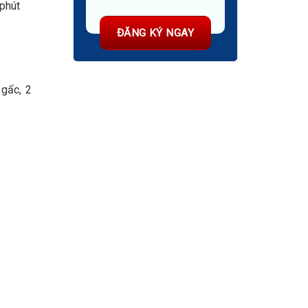
 phút
 gấc, 2