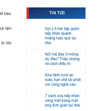
TIN TỨC
tế bào,
 và làm
Gợi ý 6 bài tập giảm
nếp nhăn quanh
miệng hiệu quả tại
nhà
 bị tổn
Không
có
Nổi mề đay ở mông
bình
luận
do đâu? Triệu chứng
ở
và cách điều trị
Gợi
ý
Không
6
có
bài
Xóa rãnh cười an
bình
tập
luận
toàn, hạn chế tái phát
giảm
ở
nếp
với công nghệ cao
Nổi
nhăn
mề
Không
quanh
đay
có
miệng
ở
7 cách xóa nếp nhăn
bình
hiệu
mông
luận
quả
vùng mắt bằng mật
do
ở
tại
đâu?
ong đơn giản tại nhà
Xóa
nhà
Triệu
rãnh
Không
chứng