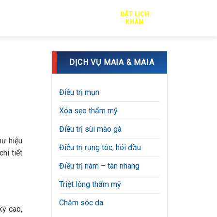
ĐẶT LỊCH
TRỊ SẸO
TIN TỨC
TUYỂN DỤNG
KHÁM
DỊCH VỤ MAIA & MAIA
Điều trị mụn
Xóa sẹo thẩm mỹ
Điều trị sùi mào gà
hư hiệu
Điều trị rụng tóc, hói đầu
hi tiết
Điều trị nám – tàn nhang
Triệt lông thẩm mỹ
Chăm sóc da
kỳ cao,