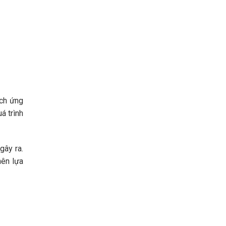
ích ứng
á trình
gây ra.
nên lựa