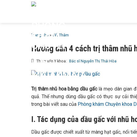
Bỏ
GIỚI T
qua
MAIA &
nội
dung
Trang chủ
»
Vết Thâm
Hướng dẫn 4 cách trị thâm nhũ 
Tham vấn Y khoa:
Bác sĩ Nguyễn Thị Thái Hòa
Trị thâm nhũ hoa bằng dầu gấc
là mẹo dân gian đ
quả. Thế nhưng dùng dầu gấc có thực sự cải thiệ
trong bài viết sau của
Phòng khám Chuyên khoa D
I. Tác dụng của dầu gấc với nhũ 
Dầu gấc được chiết xuất từ màng hạt gấc, nổi tiế