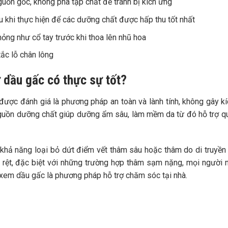
ồn gốc, không pha tạp chất để tránh bị kích ứng
u khi thực hiện để các dưỡng chất được hấp thu tốt nhất
ng như cổ tay trước khi thoa lên nhũ hoa
tắc lỗ chân lông
 dầu gấc có thực sự tốt?
ược đánh giá là phương pháp an toàn và lành tính, không gây k
guồn dưỡng chất giúp dưỡng ẩm sâu, làm mềm da từ đó hỗ trợ qu
khả năng loại bỏ dứt điểm vết thâm sâu hoặc thâm do di truyền 
 rệt, đặc biệt với những trường hợp thâm sạm nặng, mọi người 
xem dầu gấc là phương pháp hỗ trợ chăm sóc tại nhà.