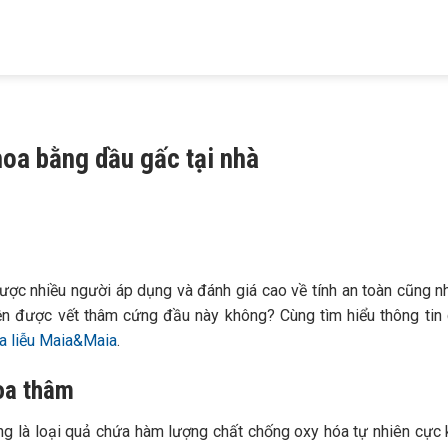
HIỆU
KHÁM BỆNH
TRỊ MỤN
TRỊ RỤNG TÓC
TRỊ NÁM
 MAIA
DA LIỄU
TRỨNG CÁ
HÓI ĐẦU
TÀN NHANG
hoa bằng dầu gấc tại nhà
ược nhiều người áp dụng và đánh giá cao về tính an toàn cũng n
n được vết thâm cứng đầu này không? Cùng tìm hiểu thông tin c
a liễu Maia&Maia
.
hoa thâm
ng là loại quả chứa hàm lượng chất chống oxy hóa tự nhiên cực 