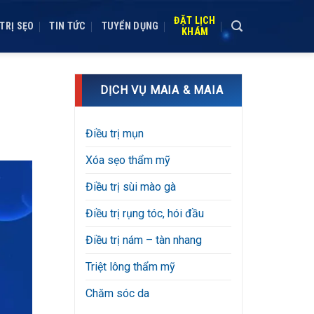
ĐẶT LỊCH
TRỊ SẸO
TIN TỨC
TUYỂN DỤNG
KHÁM
DỊCH VỤ MAIA & MAIA
Điều trị mụn
Xóa sẹo thẩm mỹ
Điều trị sùi mào gà
Điều trị rụng tóc, hói đầu
Điều trị nám – tàn nhang
Triệt lông thẩm mỹ
Chăm sóc da