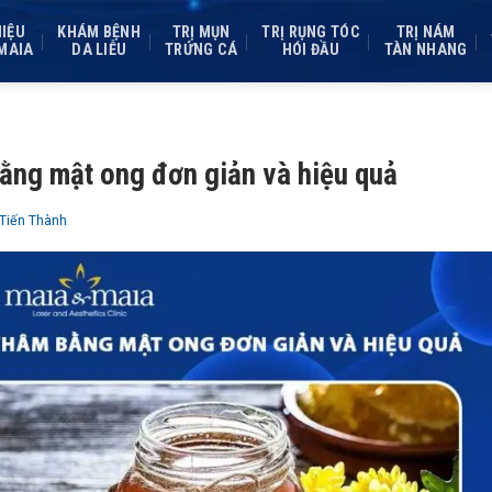
HIỆU
KHÁM BỆNH
TRỊ MỤN
TRỊ RỤNG TÓC
TRỊ NÁM
MAIA
DA LIỄU
TRỨNG CÁ
HÓI ĐẦU
TÀN NHANG
bằng mật ong đơn giản và hiệu quả
 Tiến Thành