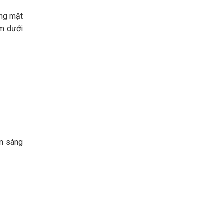
áng mặt
àm dưới
ên sáng