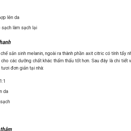
hợp lên da
 sạch làm sạch lại
chanh
ế sản sinh melanin, ngoài ra thành phần axit citric có tính tẩy n
n cho các dưỡng chất khác thẩm thấu tốt hơn. Sau đây là chi tiết 
tươi đơn giản tại nhà:
1:1
n da
 sạch
 thâm