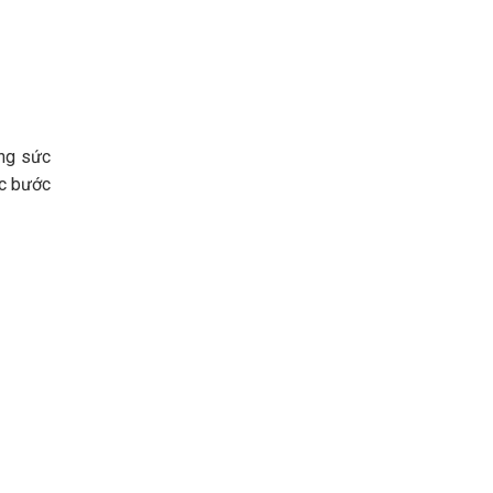
ờng sức
ác bước