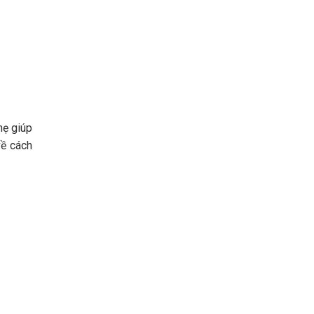
hẹ giúp
về cách