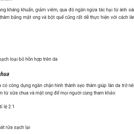
ăng kháng khuẩn, giảm viêm, qua đó ngăn ngừa tác hại từ ánh s
ẹo thâm bằng mật ong và bột quế cũng rất dễ thực hiện với cách l
ạch loại bỏ hỗn hợp trên da
chua
ua có công dụng ngăn chặn hình thành sẹo thâm giúp làn da trở n
âm từ sữa chua và mật ong để mọi người cùng tham khảo:
ỉ lệ 2:1
át rửa sạch lại