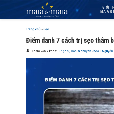
Bỏ
GIỚI T
qua
MAIA & 
nội
dung
Trang chủ
»
Sẹo
Điểm danh 7 cách trị sẹo thâm 
Tham vấn Y khoa:
Thạc sĩ, Bác sĩ chuyên khoa II Nguyễn