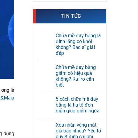
TIN TỨC
Chữa mề đay bằng lá
đinh lăng có khỏi
không? Bác sĩ giải
đáp
Không
có
Chữa mề đay bằng
bình
luận
giấm có hiệu quả
ở
không? Rủi ro cần
Chữa
mề
biết
đay
t ong
là
Không
bằng
có
lá
a&Maia
5 cách chữa mề đay
bình
đinh
luận
lăng
bằng lá tía tô đơn
ở
có
giản giúp giảm ngứa
Chữa
khỏi
mề
không?
Không
đay
Bác
có
bằng
sĩ
Xóa nhăn vùng mắt
bình
giấm
giải
luận
giá bao nhiêu? Yếu tố
có
đáp
ng dụng
ở
hiệu
quyết định chi phí
5