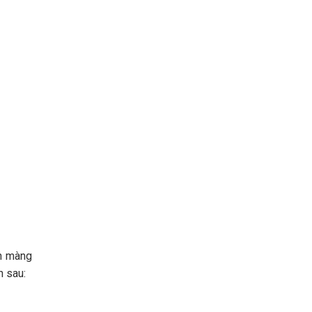
ịn màng
n sau: