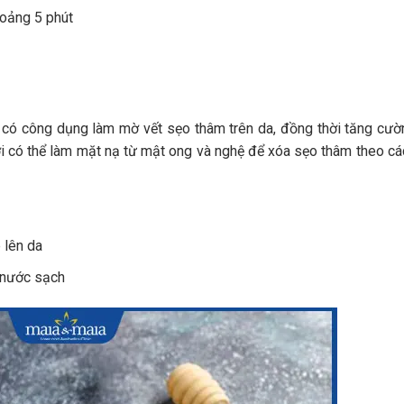
hoảng 5 phút
 có công dụng làm mờ vết sẹo thâm trên da, đồng thời tăng cư
i có thể làm mặt nạ từ mật ong và nghệ để xóa sẹo thâm theo c
 lên da
g nước sạch