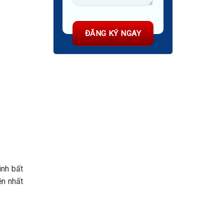
inh bất
ện nhất