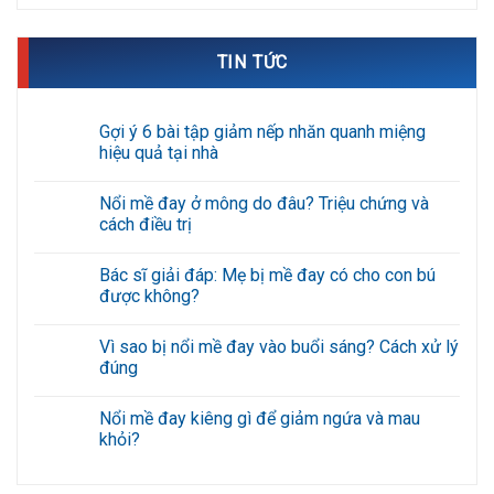
TIN TỨC
Gợi ý 6 bài tập giảm nếp nhăn quanh miệng
hiệu quả tại nhà
Không
có
Nổi mề đay ở mông do đâu? Triệu chứng và
bình
luận
cách điều trị
ở
Gợi
Không
ý
có
Bác sĩ giải đáp: Mẹ bị mề đay có cho con bú
6
bình
bài
luận
được không?
tập
ở
giảm
Nổi
Không
nếp
mề
có
Vì sao bị nổi mề đay vào buổi sáng? Cách xử lý
nhăn
đay
bình
quanh
ở
luận
đúng
miệng
mông
ở
hiệu
do
Bác
Không
quả
đâu?
sĩ
có
Nổi mề đay kiêng gì để giảm ngứa và mau
tại
Triệu
giải
bình
nhà
chứng
đáp:
luận
khỏi?
và
Mẹ
ở
cách
bị
Vì
Không
điều
mề
sao
có
trị
đay
bị
bình