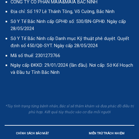
CÔNG TY CỔ PHẦN MAIA&MAIA BẮC NINH
Địa chỉ: Số 197 Lê Thánh Tông, Võ Cường, Bắc Ninh
Sở Y Tế Bắc Ninh cấp GPHĐ số: 530/BN-GPHĐ. Ngày cấp
28/05/2024
Sở Y Tế Bắc Ninh cấp Danh mục Kỹ thuật phê duyệt. Quyết
định số 450/QĐ-SYT. Ngày cấp 28/05/2024
Mã số thuế: 2301273766
Ngày cấp ĐKKD: 29/01/2024 (lần đầu). Nơi cấp: Sở Kế Hoạch
và Đầu tư Tỉnh Bắc Ninh
*Tùy tình trạng từng bệnh nhân, Bác sĩ sẽ thăm khám và đưa phác đồ điều trị
phù hợp. Kết quả tùy thuộc vào cơ địa mỗi người
CHÍNH SÁCH BẢO MẬT
MIỄN TRỪ TRÁCH NHIỆM