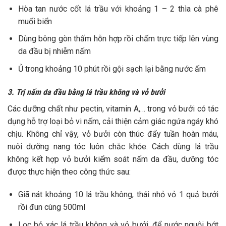
Hòa tan nước cốt lá trầu với khoảng 1 – 2 thìa cà phê
muối biển
Dùng bông gòn thấm hỗn hợp rồi chấm trực tiếp lên vùng
da đầu bị nhiễm nấm
Ủ trong khoảng 10 phút rồi gội sạch lại bằng nước ấm
3. Trị nấm da đầu bằng lá trầu không và vỏ bưởi
Các dưỡng chất như pectin, vitamin A,… trong vỏ bưởi có tác
dụng hỗ trợ loại bỏ vi nấm, cải thiện cảm giác ngứa ngáy khó
chịu. Không chỉ vậy, vỏ bưởi còn thúc đẩy tuần hoàn máu,
nuôi dưỡng nang tóc luôn chắc khỏe. Cách dùng lá trầu
không kết hợp vỏ bưởi kiểm soát nấm da đầu, dưỡng tóc
được thực hiện theo công thức sau:
Giã nát khoảng 10 lá trầu không, thái nhỏ vỏ 1 quả bưởi
rồi đun cùng 500ml
Lọc bỏ xác lá trầu không và vỏ bưởi, để nước nguội bớt