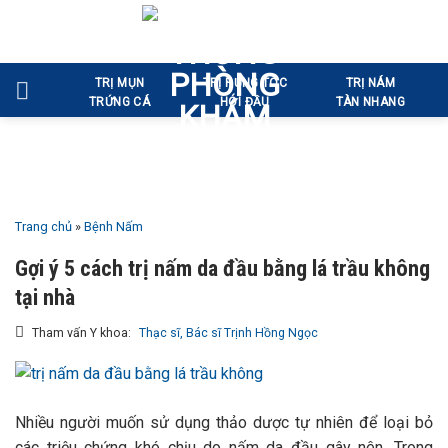
Bỏ
qua
nội
TRỊ MỤN
TRỊ RỤNG TÓC
TRỊ NÁM
dung
TRỨNG CÁ
HÓI ĐẦU
TÀN NHANG
Trang chủ
»
Bệnh Nấm
Gợi ý 5 cách trị nấm da đầu bằng lá trầu không
tại nhà
Tham vấn Y khoa:
Thạc sĩ, Bác sĩ Trịnh Hồng Ngọc
Nhiều người muốn sử dụng thảo dược tự nhiên để loại bỏ
các triệu chứng khó chịu do nấm da đầu gây nên. Trong