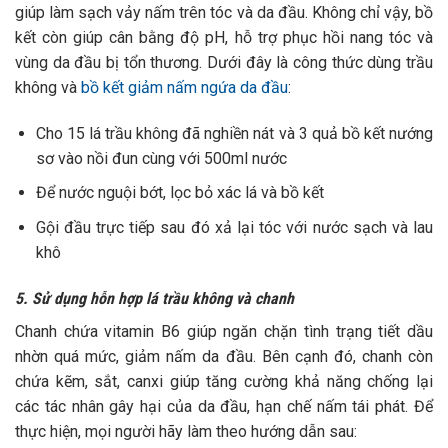
giúp làm sạch vảy nấm trên tóc và da đầu. Không chỉ vậy, bồ
kết còn giúp cân bằng độ pH, hỗ trợ phục hồi nang tóc và
vùng da đầu bị tổn thương. Dưới đây là công thức dùng trầu
không và
bồ kết giảm nấm ngứa da đầu
:
Cho 15 lá trầu không đã nghiền nát và 3 quả bồ kết nướng
sơ vào nồi đun cùng với 500ml nước
Để nước nguội bớt, lọc bỏ xác lá và bồ kết
Gội đầu trực tiếp sau đó x
ả lại tóc với nước sạch và lau
khô
5. Sử dụng hỗn hợp lá trầu không và chanh
Chanh chứa vitamin B6 giúp ngăn chặn tình trạng tiết dầu
nhờn quá mức, giảm nấm da đầu. Bên cạnh đó, chanh còn
chứa kẽm, sắt, canxi giúp tăng cường khả năng chống lại
các tác nhân gây hại của da đầu, hạn chế nấm tái phát. Để
thực hiện, mọi người hãy làm theo hướng dẫn sau: