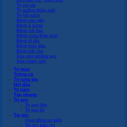
Đốt mụn cóc, mụn cơm
Trị rạn da
Trị quầng thâm mắt
Trị hôi nách
Bệnh vảy nến
Bệnh á sừng
Bệnh mề đay
Bệnh zona thần kinh
Bệnh tổ đỉa
Bệnh thủy đậu
Bệnh hắc lào
Xóa xăm không sẹo
Xóa chàm, bớt
Trị mụn
Trứng cá
Trị rụng tóc
Hói đầu
Trị nám
Tàn nhang
Trị sẹo
Trị sẹo lõm
Trị sẹo lồi
Tin tức
Hoạt động sự kiện
Tin tức báo chí