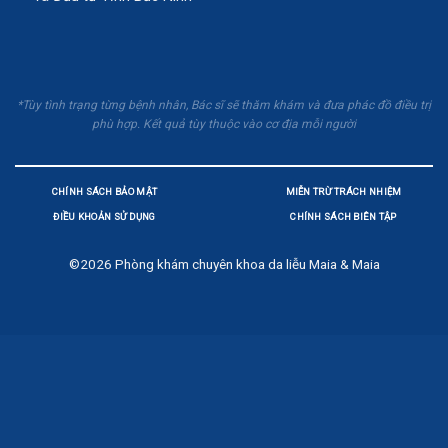
*Tùy tình trạng từng bệnh nhân, Bác sĩ sẽ thăm khám và đưa phác đồ điều trị
phù hợp. Kết quả tùy thuộc vào cơ địa mỗi người
CHÍNH SÁCH BẢO MẬT
MIỄN TRỪ TRÁCH NHIỆM
ĐIỀU KHOẢN SỬ DỤNG
CHÍNH SÁCH BIÊN TẬP
©2026
Phòng khám chuyên khoa da liễu Maia & Maia