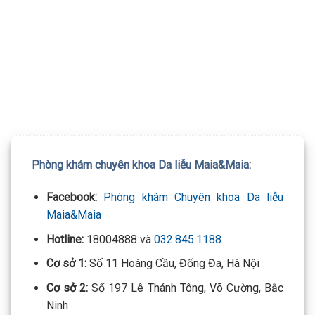
TƯ VẤN 24/7 HOTLINE:
032.845.1188
Mọi thông tin của khách hàng đều được bảo mật
Phòng khám chuyên khoa Da liễu Maia&Maia:
Facebook:
Phòng khám Chuyên khoa Da liễu
Maia&Maia
Hotline:
18004888 và
032.845.1188
Cơ sở 1:
Số 11 Hoàng Cầu, Đống Đa, Hà Nội
Cơ sở 2:
Số 197 Lê Thánh Tông, Võ Cường, Bắc
Ninh