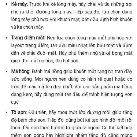
Kẻ mày:
Trước khi kẻ lông mày, hãy chải và tỉa những sợi
nhô ra khỏi đường lông mày. Tiếp sau đó, lựa chọn dáng
lông mày phù hợp với khuôn mặt, bắt đầu định hình khuôn
và kẻ chân mày.
Trang điểm mắt:
Nên lựa chọn tông màu mắt phù hợp với
layout trang điểm, tán đều màu nhạt lên bầu mắt và đậm
dần về phía đuôi mắt. Hãy phủ thêm nhũ và kẻ bọng mắt
giúp đôi mắt có hồn, thu hút hơn.
Má hồng:
Đánh má hồng giúp khuôn mặt rạng rỡ, tràn đầy
sức sống. Mọi người nên dùng cọ hình rẽ quạt hoặc cọ
tròn để màu má lên đẹp nhất. Với các sản phẩm má hồng
dạng kem, hãy dùng mút tán đều để tránh hiện tượng vón
cục.
Tô son:
Đầu tiên, hãy thoa một lớp dưỡng môi giúp tăng
độ bám cho son. Tiếp đó, dùng bút kẻ tạo hình đôi môi rồi
thoa đều son theo hướng từ giữa ra ngoài. Có thể kết hợp
thêm son bóng hay highlight nhằm tăng độ căng mọng