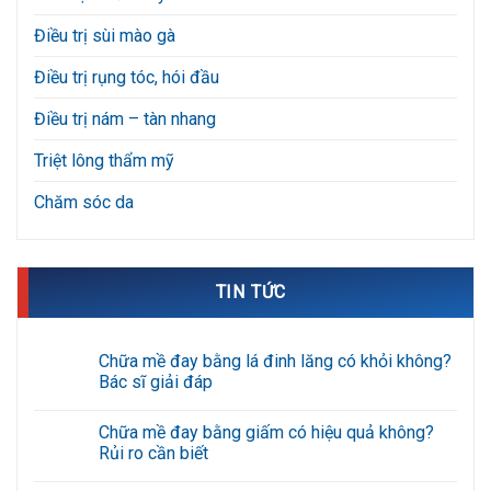
Điều trị sùi mào gà
Điều trị rụng tóc, hói đầu
Điều trị nám – tàn nhang
Triệt lông thẩm mỹ
Chăm sóc da
TIN TỨC
Chữa mề đay bằng lá đinh lăng có khỏi không?
Bác sĩ giải đáp
Không
có
Chữa mề đay bằng giấm có hiệu quả không?
bình
luận
Rủi ro cần biết
ở
Chữa
Không