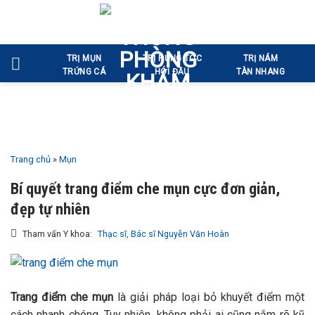
Bỏ
qua
nội
TRỊ MỤN
TRỊ RỤNG TÓC
TRỊ NÁM
dung
TRỨNG CÁ
HÓI ĐẦU
TÀN NHANG
Trang chủ
»
Mụn
Bí quyết trang điểm che mụn cực đơn giản,
đẹp tự nhiên
Tham vấn Y khoa:
Thạc sĩ, Bác sĩ Nguyễn Văn Hoàn
Trang điểm che mụn
là giải pháp loại bỏ khuyết điểm một
cách nhanh chóng. Tuy nhiên, không phải ai cũng nắm rõ kỹ