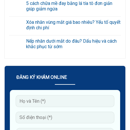
mề
có
5 cách chữa mề đay bằng lá tía tô đơn giản
đay
bình
bằng
luận
giúp giảm ngứa
lá
ở
đinh
Chữa
Không
lăng
mề
có
Xóa nhăn vùng mắt giá bao nhiêu? Yếu tố quyết
có
đay
bình
khỏi
bằng
luận
định chi phí
không?
giấm
ở
Bác
có
5
Không
sĩ
hiệu
cách
có
Nếp nhăn dưới mắt do đâu? Dấu hiệu và cách
giải
quả
chữa
bình
đáp
không?
mề
luận
khắc phục từ sớm
Rủi
đay
ở
ro
bằng
Xóa
Không
cần
lá
nhăn
có
biết
tía
vùng
bình
tô
mắt
luận
đơn
giá
ở
giản
bao
Nếp
giúp
nhiêu?
nhăn
ĐĂNG KÝ KHÁM ONLINE
giảm
Yếu
dưới
ngứa
tố
mắt
quyết
do
định
đâu?
chi
Dấu
phí
hiệu
và
cách
khắc
phục
từ
sớm