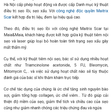
Hà Nội cấp phép hoạt động và được cấp Danh mục kỹ thuật
điều trị sẹo lồi, sẹo xấu. Với
công nghệ độc quyền Maitrix
Scar
kết hợp đa trị liệu, đem lại hiệu quả cao.
Theo đó, điều trị sẹo lồi với công nghệ Maitrix Scar tại
Maia&Maia, khách hàng được kết hợp giữa kỹ thuật tiêm nội
sẹo và laser giúp loại bỏ hoàn toàn tình trạng sẹo xấu gây
mất thẩm mỹ.
Cụ thể, với kỹ thuật tiêm nội sẹo, bác sĩ sử dụng nhiều hoạt
chất như Triamcinolone acetonide, 5 FU, Bleomycin,
Mitomycin C,… và việc sử dụng hoạt chất nào sẽ tùy thuộc
đánh giá của bác sĩ khi thăm khám trực tiếp.
Cơ chế tác dụng của chúng là ức chế tăng sinh nguyên bào
sợi, giảm tổng hợp collagen, ức chế viêm… Từ đó giúp cải
thiện độ mềm của sẹo, giảm thể tích và chiều cao của sẹo
cũng như giảm nhanh chóng các triệu chứng đau và ngứa.