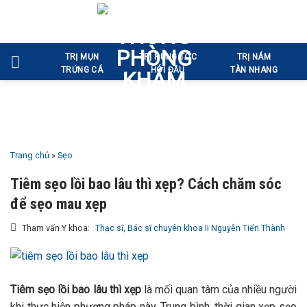
Bỏ
qua
nội
TRỊ MỤN
TRỊ RỤNG TÓC
TRỊ NÁM
dung
TRỨNG CÁ
HÓI ĐẦU
TÀN NHANG
Trang chủ
»
Sẹo
Tiêm sẹo lồi bao lâu thì xẹp? Cách chăm sóc
để sẹo mau xẹp
Tham vấn Y khoa:
Thạc sĩ, Bác sĩ chuyên khoa II Nguyễn Tiến Thành
Tiêm sẹo lồi bao lâu thì xẹp
là mối quan tâm của nhiều người
khi thực hiện phương pháp này. Trung bình, thời gian xẹp sẹo