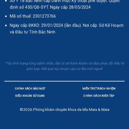
Sở Y Tế Bắc Ninh cấp Danh mục Kỹ thuật phê duyệt. Quyết
định số 450/QĐ-SYT. Ngày cấp 28/05/2024
Mã số thuế: 2301273766
Ngày cấp ĐKKD: 29/01/2024 (lần đầu). Nơi cấp: Sở Kế Hoạch
và Đầu tư Tỉnh Bắc Ninh
*Tùy tình trạng từng bệnh nhân, Bác sĩ sẽ thăm khám và đưa phác đồ điều trị
phù hợp. Kết quả tùy thuộc vào cơ địa mỗi người
CHÍNH SÁCH BẢO MẬT
MIỄN TRỪ TRÁCH NHIỆM
ĐIỀU KHOẢN SỬ DỤNG
CHÍNH SÁCH BIÊN TẬP
©2026
Phòng khám chuyên khoa da liễu Maia & Maia