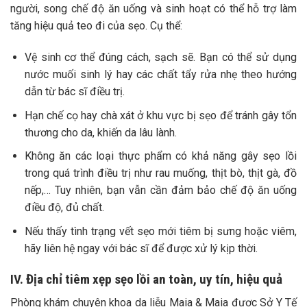
người, song chế độ ăn uống và sinh hoạt có thể hỗ trợ làm
tăng hiệu quả teo đi của sẹo. Cụ thể:
Vệ sinh cơ thể đúng cách, sạch sẽ. Bạn có thể sử dụng
nước muối sinh lý hay các chất tẩy rửa nhẹ theo hướng
dẫn từ bác sĩ điều trị.
Hạn chế cọ hay chà xát ở khu vực bị sẹo để tránh gây tổn
thương cho da, khiến da lâu lành.
Không ăn các loại thực phẩm có khả năng gây sẹo lồi
trong quá trình điều trị như rau muống, thịt bò, thịt gà, đồ
nếp,… Tuy nhiên, bạn vẫn cần đảm bảo chế độ ăn uống
điều độ, đủ chất.
Nếu thấy tình trạng vết sẹo mới tiêm bị sưng hoặc viêm,
hãy liên hệ ngay với bác sĩ để được xử lý kịp thời.
IV. Địa chỉ tiêm xẹp sẹo lồi an toàn, uy tín, hiệu quả
Phòng khám chuyên khoa da liễu Maia & Maia được Sở Y Tế