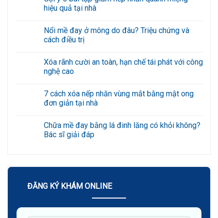
hiệu quả tại nhà
Không
có
Nổi mề đay ở mông do đâu? Triệu chứng và
bình
luận
cách điều trị
ở
Gợi
Không
ý
có
Xóa rãnh cười an toàn, hạn chế tái phát với công
6
bình
bài
luận
nghệ cao
tập
ở
giảm
Nổi
Không
nếp
mề
có
7 cách xóa nếp nhăn vùng mắt bằng mật ong
nhăn
đay
bình
quanh
ở
luận
đơn giản tại nhà
miệng
mông
ở
hiệu
do
Xóa
Không
quả
đâu?
rãnh
có
Chữa mề đay bằng lá đinh lăng có khỏi không?
tại
Triệu
cười
bình
nhà
chứng
an
luận
Bác sĩ giải đáp
và
toàn,
ở
cách
hạn
7
Không
điều
chế
cách
có
trị
tái
xóa
bình
phát
nếp
luận
với
nhăn
ở
công
vùng
Chữa
nghệ
mắt
mề
ĐĂNG KÝ KHÁM ONLINE
cao
bằng
đay
mật
bằng
ong
lá
đơn
đinh
giản
lăng