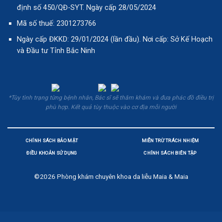
định số 450/QĐ-SYT. Ngày cấp 28/05/2024
Mã số thuế: 2301273766
Ngày cấp ĐKKD: 29/01/2024 (lần đầu). Nơi cấp: Sở Kế Hoạch
và Đầu tư Tỉnh Bắc Ninh
*Tùy tình trạng từng bệnh nhân, Bác sĩ sẽ thăm khám và đưa phác đồ điều trị
phù hợp. Kết quả tùy thuộc vào cơ địa mỗi người
CHÍNH SÁCH BẢO MẬT
MIỄN TRỪ TRÁCH NHIỆM
ĐIỀU KHOẢN SỬ DỤNG
CHÍNH SÁCH BIÊN TẬP
©2026
Phòng khám chuyên khoa da liễu Maia & Maia