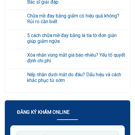
Bác sĩ giải đáp
Không
có
Chữa mề đay bằng giấm có hiệu quả không?
bình
luận
Rủi ro cần biết
ở
Chữa
Không
mề
có
5 cách chữa mề đay bằng lá tía tô đơn giản
đay
bình
bằng
luận
giúp giảm ngứa
lá
ở
đinh
Chữa
Không
lăng
mề
có
Xóa nhăn vùng mắt giá bao nhiêu? Yếu tố quyết
có
đay
bình
khỏi
bằng
luận
định chi phí
không?
giấm
ở
Bác
có
5
Không
sĩ
hiệu
cách
có
Nếp nhăn dưới mắt do đâu? Dấu hiệu và cách
giải
quả
chữa
bình
đáp
không?
mề
luận
khắc phục từ sớm
Rủi
đay
ở
ro
bằng
Xóa
Không
cần
lá
nhăn
có
biết
tía
vùng
bình
tô
mắt
luận
đơn
giá
ở
giản
bao
Nếp
giúp
nhiêu?
nhăn
ĐĂNG KÝ KHÁM ONLINE
giảm
Yếu
dưới
ngứa
tố
mắt
quyết
do
định
đâu?
chi
Dấu
phí
hiệu