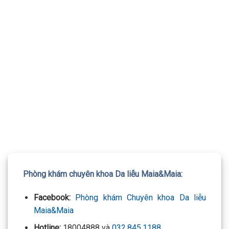
TƯ VẤN 24/7 HOTLINE:
032.845.1188
Mọi thông tin của khách hàng đều được bảo mật
Phòng khám chuyên khoa Da liễu Maia&Maia:
Facebook:
Phòng khám Chuyên khoa Da liễu
Maia&Maia
Hotline:
18004888 và
032.845.1188