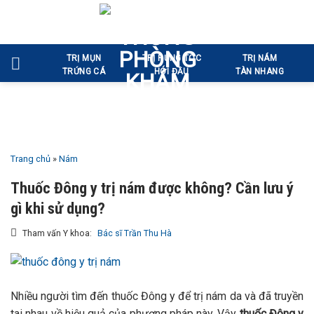
Bỏ
qua
nội
TRỊ MỤN
TRỊ RỤNG TÓC
TRỊ NÁM
dung
TRỨNG CÁ
HÓI ĐẦU
TÀN NHANG
Trang chủ
»
Nám
Thuốc Đông y trị nám được không? Cần lưu ý
gì khi sử dụng?
Tham vấn Y khoa:
Bác sĩ Trần Thu Hà
Nhiều người tìm đến thuốc Đông y để trị nám da và đã truyền
tai nhau về hiệu quả của phương pháp này. Vậy
thuốc Đông y