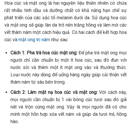
Hoa cúc và mật ong là hai nguyên liệu thiên nhiên có chứa
rất nhiều tinh dầu và dưỡng chất có khả năng hạn chế sự
phát triển của các sắc tố melanin dưới da. Sử dụng hoa cúc
và mật ong sẽ giúp làn da trở nên trắng hồng và làm mờ các
vết thâm nám một cách hiệu quả. Có hai cách để kết hợp hoa
cúc và
mật ong trị nám
như sau:
Cách 1: Pha trà hoa cúc mật ong:
Để pha trà mật ong mọi
người chỉ cần chuẩn bị một ít hoa cúc, sau đó đun với
nước sôi và thêm một ít mật ong vào và thưởng thức.
Loại nước này dùng để uống hàng ngày giúp cải thiện vết
thâm nám từ sâu bên trong.
Cách 2: Làm mặt nạ hoa cúc và mật ong:
Với cách này,
mọi người cần chuẩn bị 1 vài bông cúc tươi sau đó giã
nát và trộn cùng mật ong. Vậy là mọi người đã có cho
mình một hỗn hợp xóa vết nám và giúp da tươi trẻ, hồng
hào.