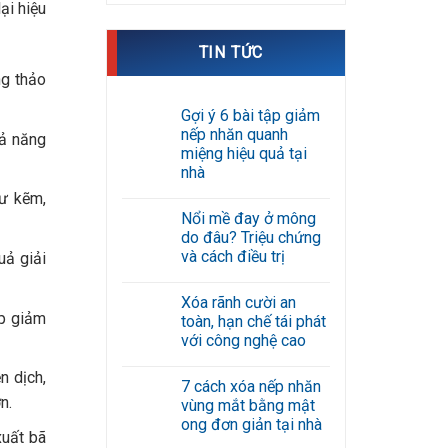
ại hiệu
TIN TỨC
g thảo
Gợi ý 6 bài tập giảm
nếp nhăn quanh
hả năng
miệng hiệu quả tại
nhà
Không
hư kẽm,
có
Nổi mề đay ở mông
bình
luận
do đâu? Triệu chứng
ở
và cách điều trị
uả giải
Gợi
ý
Không
6
có
bài
Xóa rãnh cười an
bình
tập
úp giảm
luận
toàn, hạn chế tái phát
giảm
ở
nếp
với công nghệ cao
Nổi
nhăn
mề
Không
quanh
đay
n dịch,
có
miệng
ở
7 cách xóa nếp nhăn
bình
hiệu
mông
n.
luận
quả
vùng mắt bằng mật
do
ở
tại
đâu?
ong đơn giản tại nhà
Xóa
nhà
xuất bã
Triệu
rãnh
Không
chứng