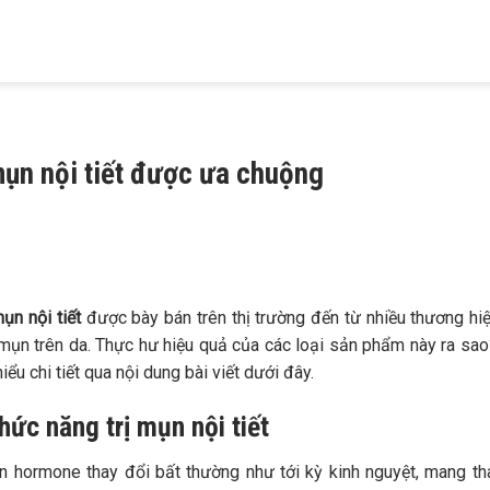
HIỆU
KHÁM BỆNH
TRỊ MỤN
TRỊ RỤNG TÓC
TRỊ NÁM
 MAIA
DA LIỄU
TRỨNG CÁ
HÓI ĐẦU
TÀN NHANG
mụn nội tiết được ưa chuộng
ụn nội tiết
được bày bán trên thị trường đến từ nhiều thương hi
 mụn trên da. Thực hư hiệu quả của các loại sản phẩm này ra sa
iểu chi tiết qua nội dung bài viết dưới đây.
hức năng trị mụn nội tiết
n hormone thay đổi bất thường như tới kỳ kinh nguyệt, mang th