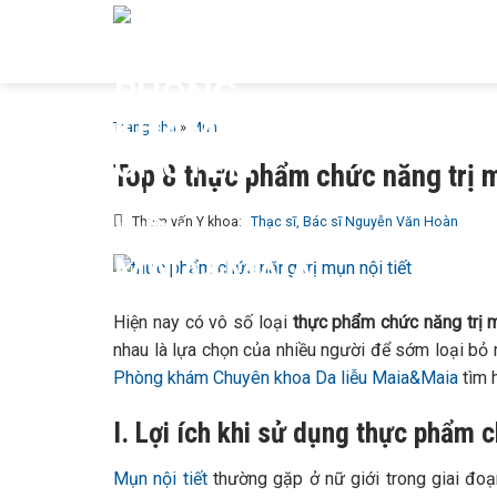
Bỏ
GIỚI T
qua
MAIA &
nội
dung
Trang chủ
»
Mụn
Top 8 thực phẩm chức năng trị 
Tham vấn Y khoa:
Thạc sĩ, Bác sĩ Nguyễn Văn Hoàn
Hiện nay có vô số loại
thực phẩm chức năng trị m
nhau là lựa chọn của nhiều người để sớm loại bỏ
Phòng khám Chuyên khoa Da liễu Maia&Maia
tìm h
I. Lợi ích khi sử dụng thực phẩm c
Mụn nội tiết
thường gặp ở nữ giới trong giai đoạ