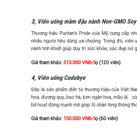
3, Viên uống mầm đậu nành Non-GMO Soy 
Thương hiệu Puritan’s Pride của Mỹ cung cấp nh
nhiều người tiêu dùng ưa chuộng. Trong đó, viê
nành tinh khiết giúp duy trì sức khỏe, sắc đẹp nữ g
Giá tham khảo:
315.000 VNĐ/
lọ
(120 viên)
4,
Viên uống Codobye
Đây là sản phẩm đến từ thương hiệu của Việt Na
hoa, đương quy, bạc hà, kim ngân hoa, mẫu lệ… cùn
bã hoạt động mạnh mẽ giúp lỗ chân lông thông thoán
Giá tham khảo:
150.000 VNĐ/
lọ
(60 viên)