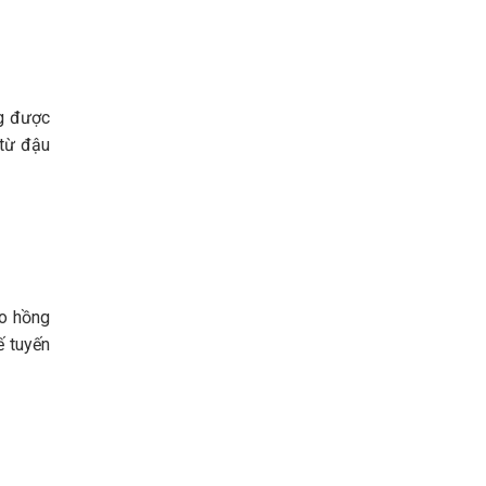
ng được
 từ đậu
ao hồng
ế tuyến