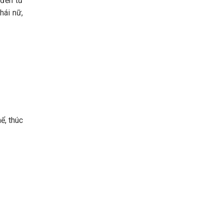
 đến từ
hái nữ,
ể, thúc