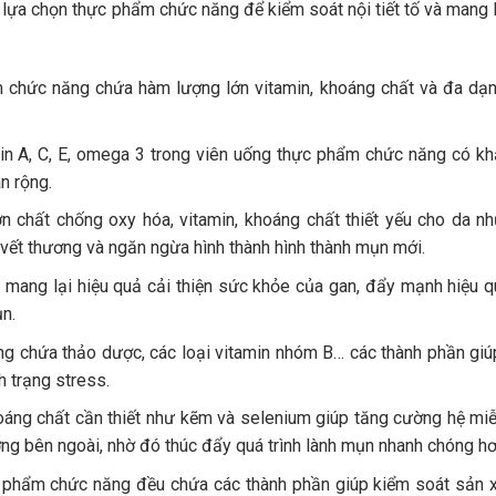
ã lựa chọn thực phẩm chức năng để kiểm soát nội tiết tố và mang l
chức năng chứa hàm lượng lớn vitamin, khoáng chất và đa dạn
min A, C, E, omega 3 trong viên uống thực phẩm chức năng có k
n rộng.
 chất chống oxy hóa, vitamin, khoáng chất thiết yếu cho da n
h vết thương và ngăn ngừa hình thành hình thành mụn mới.
ang lại hiệu quả cải thiện sức khỏe của gan, đẩy mạnh hiệu q
ụn.
 chứa thảo dược, các loại vitamin nhóm B… các thành phần gi
h trạng stress.
oáng chất cần thiết như kẽm và selenium giúp tăng cường hệ miễ
ờng bên ngoài, nhờ đó thúc đẩy quá trình lành mụn nhanh chóng hơ
 phẩm chức năng đều chứa các thành phần giúp kiểm soát sản 