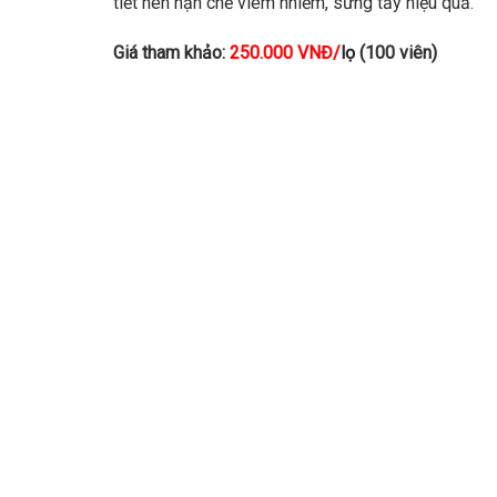
tiết nên hạn chế viêm nhiễm, sưng tấy hiệu quả.
Giá tham khảo:
250.000 VNĐ/
lọ
(100 viên)