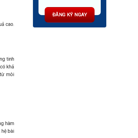
uả cao.
ng tinh
 có khả
 từ môi
ùng hàm
 hệ bài