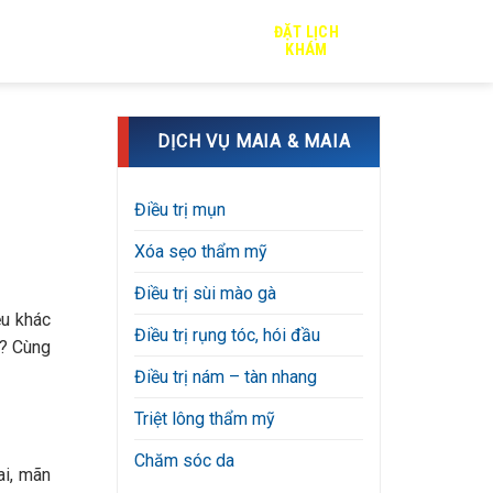
ĐẶT LỊCH
TRỊ SẸO
TIN TỨC
TUYỂN DỤNG
KHÁM
DỊCH VỤ MAIA & MAIA
Điều trị mụn
Xóa sẹo thẩm mỹ
Điều trị sùi mào gà
ệu khác
Điều trị rụng tóc, hói đầu
o? Cùng
Điều trị nám – tàn nhang
Triệt lông thẩm mỹ
Chăm sóc da
ai, mãn