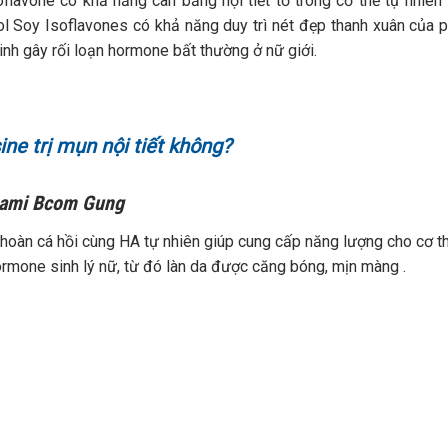
avone có khả năng cân bằng nội tiết tố trong cơ thể tự nhiên
l Soy Isoflavones có khả năng duy trì nét đẹp thanh xuân của p
nh gây rối loạn hormone bất thường ở nữ giới.
ine trị mụn nội tiết không?
anami Bcom Gung
h hoàn cá hồi cùng HA tự nhiên giúp cung cấp năng lượng cho cơ th
ormone sinh lý nữ, từ đó làn da được căng bóng, mịn màng .