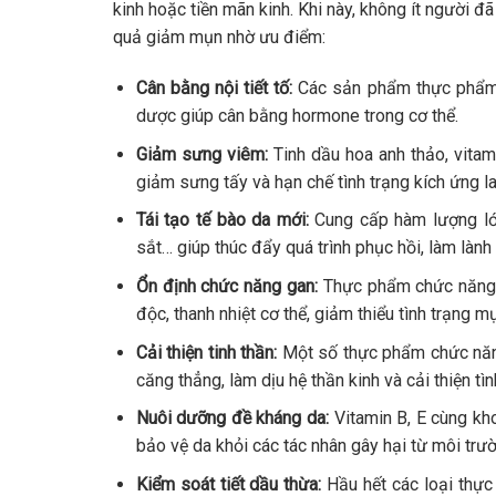
kinh hoặc tiền mãn kinh. Khi này, không ít người đ
quả giảm mụn nhờ ưu điểm:
Cân bằng nội tiết tố:
Các sản phẩm thực phẩm 
dược giúp cân bằng hormone trong cơ thể.
Giảm sưng viêm:
Tinh dầu hoa anh thảo, vita
giảm sưng tấy và hạn chế tình trạng kích ứng la
Tái tạo tế bào da mới:
Cung cấp hàm lượng lớn
sắt… giúp thúc đẩy quá trình phục hồi, làm làn
Ổn định chức năng gan:
Thực phẩm chức năng m
độc, thanh nhiệt cơ thể, giảm thiểu tình trạng m
Cải thiện tinh thần:
Một số thực phẩm chức năng
căng thẳng, làm dịu hệ thần kinh và cải thiện tìn
Nuôi dưỡng đề kháng da:
Vitamin B, E cùng kh
bảo vệ da khỏi các tác nhân gây hại từ môi trư
Kiểm soát tiết dầu thừa:
Hầu hết các loại thực