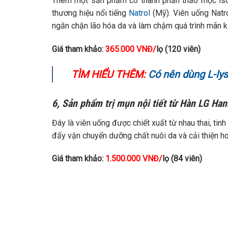
Thêm một sản phẩm có thành phần thảo mộc isofl
thương hiệu nổi tiếng
Natrol
(Mỹ). Viên uống Natro
ngăn chặn lão hóa da và làm chậm quá trình mãn ki
Giá tham khảo:
365.000 VNĐ/
lọ
(120 viên)
TÌM HIỂU THÊM:
Có nên dùng L-lys
6, Sản phẩm trị mụn nội tiết từ Hàn LG H
Đây là viên uống được chiết xuất từ nhau thai, tin
đẩy vận chuyển dưỡng chất nuôi da và cải thiện h
Giá tham khảo:
1.500.000 VNĐ/
lọ
(84 viên)