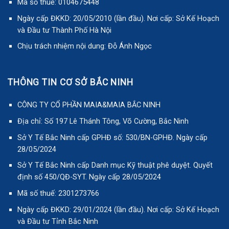
Mã số thuế: 0104675448
Ngày cấp ĐKKD: 20/05/2010 (lần đầu). Nơi cấp: Sở Kế Hoạch
và Đầu tư Thành Phố Hà Nội
Chịu trách nhiệm nội dung: Đỗ Ánh Ngọc
THÔNG TIN CƠ SỞ BẮC NINH
CÔNG TY CỔ PHẦN MAIA&MAIA BẮC NINH
Địa chỉ: Số 197 Lê Thánh Tông, Võ Cường, Bắc Ninh
Sở Y Tế Bắc Ninh cấp GPHĐ số: 530/BN-GPHĐ. Ngày cấp
28/05/2024
Sở Y Tế Bắc Ninh cấp Danh mục Kỹ thuật phê duyệt. Quyết
định số 450/QĐ-SYT. Ngày cấp 28/05/2024
Mã số thuế: 2301273766
Ngày cấp ĐKKD: 29/01/2024 (lần đầu). Nơi cấp: Sở Kế Hoạch
và Đầu tư Tỉnh Bắc Ninh