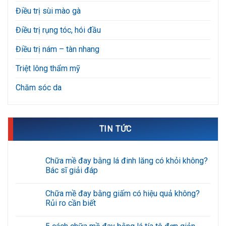
Điều trị sùi mào gà
Điều trị rụng tóc, hói đầu
Điều trị nám – tàn nhang
Triệt lông thẩm mỹ
Chăm sóc da
TIN TỨC
Chữa mề đay bằng lá đinh lăng có khỏi không?
Bác sĩ giải đáp
Không
có
Chữa mề đay bằng giấm có hiệu quả không?
bình
luận
Rủi ro cần biết
ở
Chữa
Không
mề
có