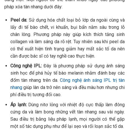
pháp xóa tàn nhang dưới đây:
Peel da:
Sử dụng hóa chất loại bỏ lớp da ngoài cùng và
lấy đi tế bào chết, vi khuẩn, bụi bẩn nằm sâu trong lỗ
chân lông. Phương pháp này giúp kích thích tăng sinh
collagen và làm sáng da rõ rệt. Tuy nhiên sau khi peel da
có thể xuất hiện tình trạng giảm hay mất sắc tố da nên
cần được bác sĩ có tay nghề cao thực hiện.
Công nghệ IPL:
Đây là phương pháp sử dụng ánh sáng
sinh học để phá hủy tế bào melanin nhằm đánh bay các
đốm tàn nhang trên da.
Công nghệ ánh sáng IPL trị tàn
nhang
giúp làn da trở nên sáng và đều màu hơn nhưng chi
phí điều trị tương đối cao.
Áp lạnh:
Dùng nitơ lỏng với nhiệt độ cực thấp làm đông
cứng da và làm bong những vết tàn nhang sau vài ngày.
Sau điều trị bằng liệu pháp lạnh, mọi người có thể gặp
một số tác dụng phụ như để lại sẹo và rối loạn sắc tố da.