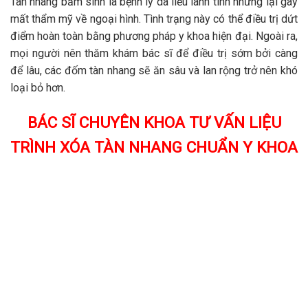
Tàn nhang bẩm sinh là bệnh lý da liễu lành tính nhưng lại gây
mất thẩm mỹ về ngoại hình. Tình trạng này có thể điều trị dứt
điểm hoàn toàn bằng phương pháp y khoa hiện đại. Ngoài ra,
mọi người nên thăm khám bác sĩ để điều trị sớm bởi càng
để lâu, các đốm tàn nhang sẽ ăn sâu và lan rộng trở nên khó
loại bỏ hơn.
BÁC SĨ CHUYÊN KHOA TƯ VẤN LIỆU
TRÌNH XÓA TÀN NHANG CHUẨN Y KHOA