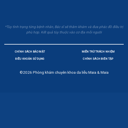
*Tùy tình trạng từng bệnh nhân, Bác sĩ sẽ thăm khám và đưa phác đồ điều trị
phù hợp. Kết quả tùy thuộc vào cơ địa mỗi người
CHÍNH SÁCH BẢO MẬT
MIỄN TRỪ TRÁCH NHIỆM
ĐIỀU KHOẢN SỬ DỤNG
CHÍNH SÁCH BIÊN TẬP
©2026
Phòng khám chuyên khoa da liễu Maia & Maia