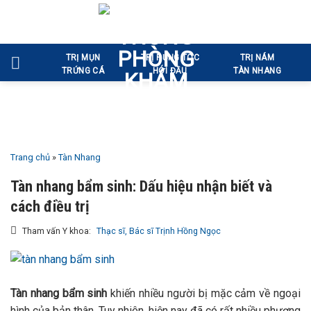
Bỏ
qua
nội
TRỊ MỤN
TRỊ RỤNG TÓC
TRỊ NÁM
dung
TRỨNG CÁ
HÓI ĐẦU
TÀN NHANG
Trang chủ
»
Tàn Nhang
Tàn nhang bẩm sinh: Dấu hiệu nhận biết và
cách điều trị
Tham vấn Y khoa:
Thạc sĩ, Bác sĩ Trịnh Hồng Ngọc
Tàn nhang bẩm sinh
khiến nhiều người bị mặc cảm về ngoại
hình của bản thân. Tuy nhiên, hiện nay đã có rất nhiều phương