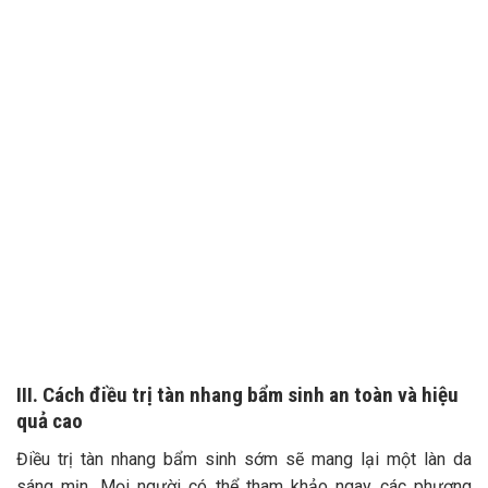
TƯ VẤN 24/7 HOTLINE:
032.845.1188
Mọi thông tin của khách hàng đều được bảo mật
III. Cách điều trị tàn nhang bẩm sinh an toàn và hiệu
quả cao
Điều trị tàn nhang bẩm sinh sớm sẽ mang lại một làn da
sáng mịn. Mọi người có thể tham khảo ngay các phương