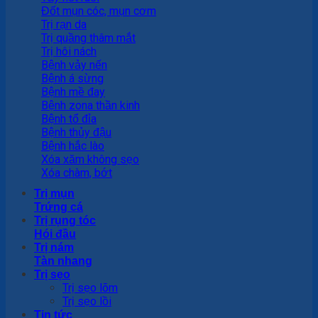
Đốt mụn cóc, mụn cơm
Trị rạn da
Trị quầng thâm mắt
Trị hôi nách
Bệnh vảy nến
Bệnh á sừng
Bệnh mề đay
Bệnh zona thần kinh
Bệnh tổ đỉa
Bệnh thủy đậu
Bệnh hắc lào
Xóa xăm không sẹo
Xóa chàm, bớt
Trị mụn
Trứng cá
Trị rụng tóc
Hói đầu
Trị nám
Tàn nhang
Trị sẹo
Trị sẹo lõm
Trị sẹo lồi
Tin tức