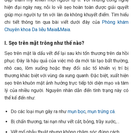
hiện đại ngày nay, nỗi lo về sẹo hoàn toàn được giải quyết
giúp mọi người tự tin với làn da không khuyết điểm. Tìm hiểu
chi tiết thông tin qua bài viết dưới đây của
Phòng khám
Chuyên khoa Da liễu Maia&Maia
.
I. Sẹo trên mặt trông như thế nào?
Sẹo trên mặt là dấu vết để lại sau khi tổn thương trên da hồi
phục. Đây là hậu quả của việc mô da mới tái tạo bất thường,
nhô cao, lõm xuống hoặc thay đổi sắc tố khiến vị trí bị
thương khác biệt với vùng da xung quanh. Đặc biệt, xuất hiện
sẹo trên khuôn mặt ảnh hưởng trực tiếp tới diện mạo và tâm
lý của nhiều người. Nguyên nhân dẫn đến tình trạng này có
thể kể đến như:
Do các loại mụn gây ra như
mụn bọc
,
mụn trứng cá
.
Bị chấn thương, tai nạn như vết cắt, bỏng, trầy xước,…
Vết mổ phẫu thuật nhưng không chăm sóc đúng cách.