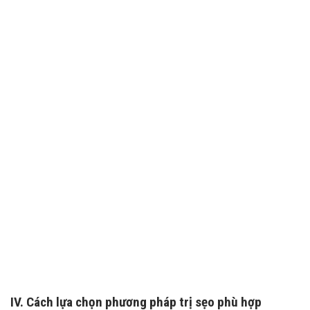
TƯ VẤN 24/7 HOTLINE:
032.845.1188
Mọi thông tin của khách hàng đều được bảo mật
IV. Cách lựa chọn phương pháp trị sẹo phù hợp