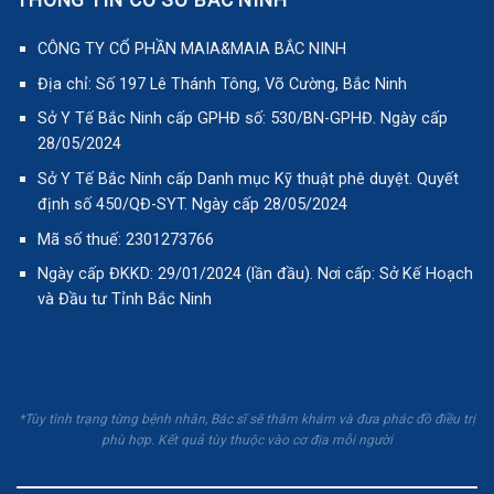
THÔNG TIN CƠ SỞ BẮC NINH
CÔNG TY CỔ PHẦN MAIA&MAIA BẮC NINH
Địa chỉ: Số 197 Lê Thánh Tông, Võ Cường, Bắc Ninh
Sở Y Tế Bắc Ninh cấp GPHĐ số: 530/BN-GPHĐ. Ngày cấp
28/05/2024
Sở Y Tế Bắc Ninh cấp Danh mục Kỹ thuật phê duyệt. Quyết
định số 450/QĐ-SYT. Ngày cấp 28/05/2024
Mã số thuế: 2301273766
Ngày cấp ĐKKD: 29/01/2024 (lần đầu). Nơi cấp: Sở Kế Hoạch
và Đầu tư Tỉnh Bắc Ninh
*Tùy tình trạng từng bệnh nhân, Bác sĩ sẽ thăm khám và đưa phác đồ điều trị
phù hợp. Kết quả tùy thuộc vào cơ địa mỗi người