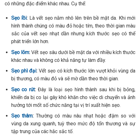
có những đặc điểm khác nhau. Cụ thể:
Sẹo lồi
:
Là vết sẹo nằm nhô lên trên bề mặt da. Khi mới
hình thành chúng có màu đỏ hoặc tím, theo thời gian màu
sắc của vết sẹo nhạt dần nhưng kích thước sẹo có thể
phát triển lớn hơn.
Sẹo lõm
:
Vết sẹo sâu dưới bề mặt da với nhiều kích thước
khác nhau và không có khả năng tự làm đầy.
Sẹo phì đại
:
Vết sẹo có kích thước lớn vượt khỏi vùng da
bị thương, có màu đỏ và sẽ mờ dần theo thời gian.
Sẹo co rút
:
Đây là loại sẹo hình thành sau khi bị bỏng,
khiến da bị co lại gây khó khăn cho việc di chuyển và ảnh
hưởng tới mốt số chức năng tại vị trí xuất hiện sẹo.
Sẹo thâm
:
Thường có màu nâu nhạt hoặc đậm so với
vùng da xung quanh, tuỳ theo mức độ tổn thương và sự
tập trung của các hắc sắc tố.