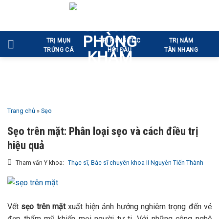
Bỏ
qua
nội
TRỊ MỤN
TRỊ RỤNG TÓC
TRỊ NÁM
dung
TRỨNG CÁ
HÓI ĐẦU
TÀN NHANG
Trang chủ
»
Sẹo
Sẹo trên mặt: Phân loại sẹo và cách điều trị
hiệu quả
Tham vấn Y khoa:
Thạc sĩ, Bác sĩ chuyên khoa II Nguyễn Tiến Thành
Vết
sẹo trên mặt
xuất hiện ảnh hưởng nghiêm trọng đến vẻ
đẹp thẩm mỹ khiến mọi người tự ti. Với những công nghệ