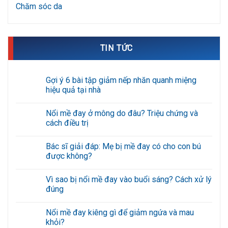
Chăm sóc da
TIN TỨC
Gợi ý 6 bài tập giảm nếp nhăn quanh miệng
hiệu quả tại nhà
Không
có
Nổi mề đay ở mông do đâu? Triệu chứng và
bình
luận
cách điều trị
ở
Gợi
Không
ý
có
Bác sĩ giải đáp: Mẹ bị mề đay có cho con bú
6
bình
bài
luận
được không?
tập
ở
giảm
Nổi
Không
nếp
mề
có
Vì sao bị nổi mề đay vào buổi sáng? Cách xử lý
nhăn
đay
bình
quanh
ở
luận
đúng
miệng
mông
ở
hiệu
do
Bác
Không
quả
đâu?
sĩ
có
Nổi mề đay kiêng gì để giảm ngứa và mau
tại
Triệu
giải
bình
nhà
chứng
đáp:
luận
khỏi?
và
Mẹ
ở