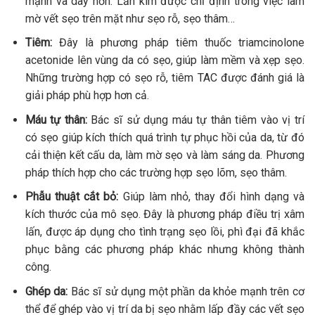
mạnh và dày hơn. Lăn kim được chỉ định trong việc làm
mờ vết sẹo trên mặt như sẹo rỗ, sẹo thâm…
Tiêm:
Đây là phương pháp tiêm thuốc triamcinolone
acetonide lên vùng da có sẹo, giúp làm mềm và xẹp sẹo.
Những trường hợp có sẹo rỗ, tiêm TAC được đánh giá là
giải pháp phù hợp hơn cả.
Máu tự thân:
Bác sĩ sử dụng máu tự thân tiêm vào vị trí
có sẹo giúp kích thích quá trình tự phục hồi của da, từ đó
cải thiện kết cấu da, làm mờ sẹo và làm sáng da. Phương
pháp thích hợp cho các trường hợp sẹo lõm, sẹo thâm.
Phẫu thuật cắt bỏ:
Giúp làm nhỏ, thay đổi hình dạng và
kích thước của mô sẹo. Đây là phương pháp điều trị xâm
lấn, được áp dụng cho tình trạng sẹo lồi, phì đại đã khắc
phục bằng các phương pháp khác nhưng không thành
công.
Ghép da:
Bác sĩ sử dụng một phần da khỏe mạnh trên cơ
thể để ghép vào vị trí da bị sẹo nhằm lấp đầy các vết sẹo