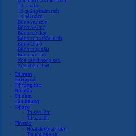
Trị rạn da
Trị quầng thâm mắt
Trị hôi nách
Bệnh vảy nến
Bệnh á sừng
Bệnh mề đay
Bệnh zona thần kinh
Bệnh tổ đỉa
Bệnh thủy đậu
Bệnh hắc lào
Xóa xăm không sẹo
Xóa chàm, bớt
Trị mụn
Trứng cá
Trị rụng tóc
Hói đầu
Trị nám
Tàn nhang
Trị sẹo
Trị sẹo lõm
Trị sẹo lồi
Tin tức
Hoạt động sự kiện